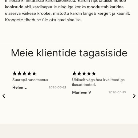
millesse kinnitatakse kardinakonksud. Kardin riputatakse nende
konksude abil kardinapuule ning iga konks moodustab karidna
ülaserva väikese krooke, mistõttu kardin langeb kergelt ja kaunilt.
Kroogete tiheduse üle otsustad sina ise.
Meie klientide tagasiside
Suurepärane teenus
Üldiselt väga hea kvaliteediga
Ole
ilusad tooted.
kau
Helen L
2026-05-21
puu
Marleen V
2026-05-13
tar
Ree