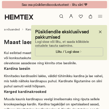
Klassikaline
Animated
Saa osa püsikliendisoodustustest - liitu siin! 💙
kardin
banner.
-
Press
konksutaskutega
ESCAPE
kardin
to
id ja nõuanded
Kardinajuhis
Kardinamudelid
Konksutaskutega kardin
Püsikliendile eksklusiivsed
-
pause.
pakkumised
Hemtex
Maast laeni kardinad
Logi sisse või liitu, et saada kõikidele
I
ostudele tasuta saatmine.
Sisustus
Liitu / Logi sisse
Kui eelistad maast laeni kardinaid, siis soovitame krookepaelaga
&
või konksutaskutega kardinaid. Pane siinikonksud kardinapaelas
Inspiratsioon
olevatesse aasadesse ning kinnita otse laesiinile.
Kardina laesiin
Kinnitades kardinasiini lakke, väldid tühimikku kardina ja lae vahel,
mis tekib näiteks kardinapuu puhul. Kardinate liigutamine on siini
puhul samuti veidi hõlpsam.
Kerged kardinakrooked
Muuda kaunis kardinapuu veelgi imelisemaks ning riputa sellele
krookepaelaga kardin. Kardina tagaküljel on spetsiaalsed aasad,