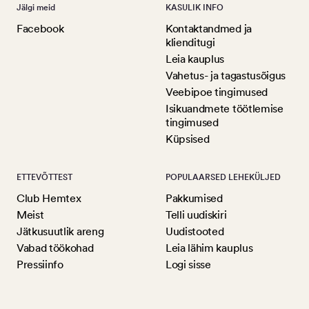
Jälgi meid
KASULIK INFO
Facebook
Kontaktandmed ja
klienditugi
Leia kauplus
Vahetus- ja tagastusõigus
Veebipoe tingimused
Isikuandmete töötlemise
tingimused
Küpsised
ETTEVÕTTEST
POPULAARSED LEHEKÜLJED
Club Hemtex
Pakkumised
Meist
Telli uudiskiri
Jätkusuutlik areng
Uudistooted
Vabad töökohad
Leia lähim kauplus
Pressiinfo
Logi sisse