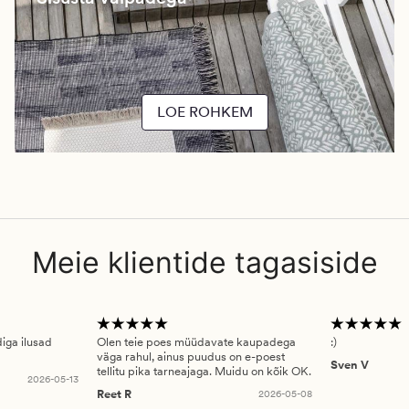
LOE ROHKEM
Meie klientide tagasiside
diga ilusad
Olen teie poes müüdavate kaupadega
:)
väga rahul, ainus puudus on e-poest
Sven V
tellitu pika tarneajaga. Muidu on kõik OK.
2026-05-13
Reet R
2026-05-08