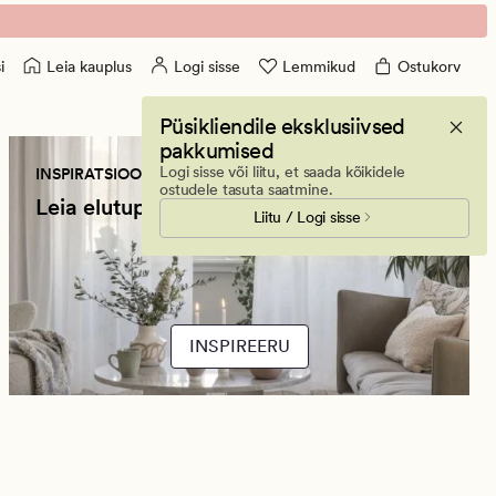
Leia kauplus
Logi sisse
Lemmikud
Ostukorv
i
Püsikliendile eksklusiivsed
pakkumised
Logi sisse või liitu, et saada kõikidele
INSPIRATSIOON
ostudele tasuta saatmine.
Leia elutuppa sobiv kardin
Liitu / Logi sisse
INSPIREERU