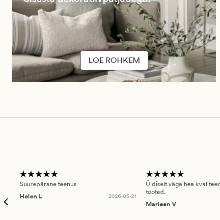
LOE ROHKEM
Suurepärane teenus
Üldiselt väga hea kvalitee
tooted.
Helen L
2026-05-21
Marleen V