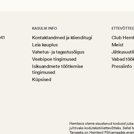
KASULIK INFO
ETTEVÕTTES
041
Kontaktandmed ja klienditugi
Club Hem
Leia kauplus
Meist
Vahetus- ja tagastusõigus
Jätkusuutl
Veebipoe tingimused
Vabad töö
Isikuandmete töötlemise
Pressiinfo
tingimused
Küpsised
Hemtexis oleme sisustanud kodusid juba 
juhtivaks kodutekstiiliettevõtteks.
Sellel 
Tänaseks on Hemtexil Põhjamaades enam k