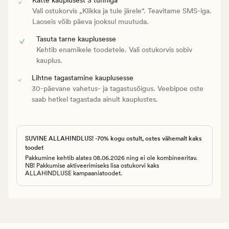
Vali ostukorvis „Klikka ja tule järele“. Teavitame SMS-iga.
Laoseis võib päeva jooksul muutuda.
Tasuta tarne kauplusesse
Kehtib enamikele toodetele. Vali ostukorvis sobiv
kauplus.
Lihtne tagastamine kauplusesse
30-päevane vahetus- ja tagastusõigus. Veebipoe oste
saab hetkel tagastada ainult kauplustes.
SUVINE ALLAHINDLUS! -70% kogu ostult, ostes vähemalt kaks
toodet
Pakkumine kehtib alates 08.06.2026 ning ei ole kombineeritav.
NB! Pakkumise aktiveerimiseks lisa ostukorvi kaks
ALLAHINDLUSE kampaaniatoodet.