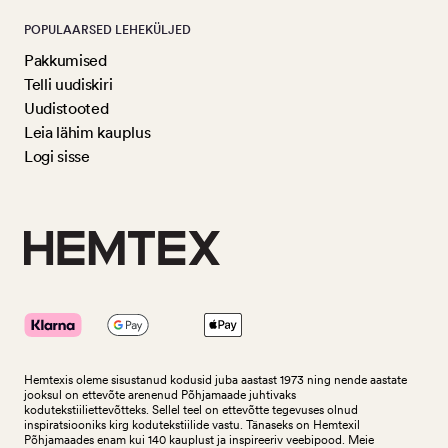
POPULAARSED LEHEKÜLJED
Pakkumised
Telli uudiskiri
Uudistooted
Leia lähim kauplus
Logi sisse
Hemtexis oleme sisustanud kodusid juba aastast 1973 ning nende aastate
jooksul on ettevõte arenenud Põhjamaade juhtivaks
kodutekstiiliettevõtteks.
Sellel teel on ettevõtte tegevuses olnud
inspiratsiooniks kirg kodutekstiilide vastu. Tänaseks on Hemtexil
Põhjamaades enam kui 140 kauplust ja inspireeriv veebipood. Meie