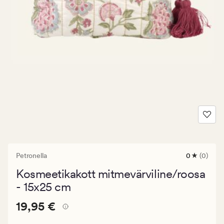
Petronella
0
(0)
0
arvustust
Kosmeetikakott mitmevärviline/roosa
keskmise
hinnangug
- 15x25 cm
0
Pris_ee
Pris_ee
19,95 €
19,95 €
19,95