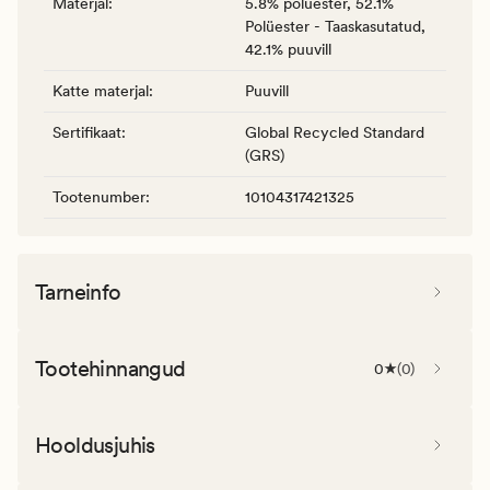
Materjal
:
5.8% polüester, 52.1%
Polüester - Taaskasutatud,
42.1% puuvill
Katte materjal
:
Puuvill
Sertifikaat
:
Global Recycled Standard
(GRS)
Tootenumber
:
10104317421325
Tarneinfo
Tootehinnangud
0
(
0
)
Hooldusjuhis