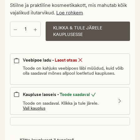
€.
Stiilne ja praktiline kosmeetikakott, mis mahutab kõik
Vanlig
vajalikud ilutarvikud.
Loe rohkem
pris_ee
19,95
KLIKKA & TULE JÄRELE
Kogus
€
KAUPLUSESSE
Veebipoe ladu -
Laost otsas
Toode on kahjuks veebipoes läbi müüdud, kuid võib
olla saadaval mõnes allpool loetletud kaupluses.
Kaupluse laoseis -
Toode saadaval
Toode on saadaval. Klikka ja tule järele.
Vali kauplus
Kätte kauplusest 3 tunniga*