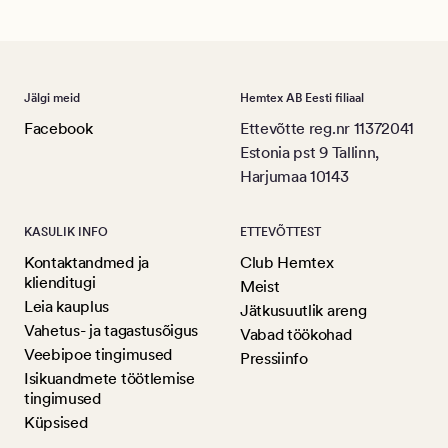
Jälgi meid
Hemtex AB Eesti filiaal
Facebook
Ettevõtte reg.nr 11372041
Estonia pst 9 Tallinn,
Harjumaa 10143
KASULIK INFO
ETTEVÕTTEST
Kontaktandmed ja
Club Hemtex
klienditugi
Meist
Leia kauplus
Jätkusuutlik areng
Vahetus- ja tagastusõigus
Vabad töökohad
Veebipoe tingimused
Pressiinfo
Isikuandmete töötlemise
tingimused
Küpsised