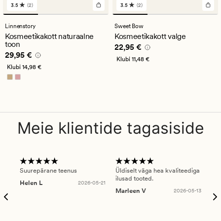
3.5
(2)
3.5
(2)
2
2
arvustust
arvustust
keskmise
keskmise
Linnenstory
Sweet Bow
hinnanguga
hinnanguga
Kosmeetikakott naturaalne
Kosmeetikakott valge
3.5
3.5
toon
Pris_ee
22,95 €
22,95 €
Pris_ee
29,95 €
29,95 €
Klubi
11,48 €
Klubi
14,98 €
Meie klientide tagasiside
Suurepärane teenus
Üldiselt väga hea kvaliteediga
Ole
ilusad tooted.
kau
Helen L
2026-05-21
puu
Marleen V
2026-05-13
tar
Ree