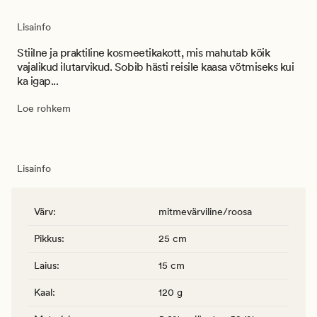
Lisainfo
Stiilne ja praktiline kosmeetikakott, mis mahutab kõik
vajalikud ilutarvikud. Sobib hästi reisile kaasa võtmiseks kui
ka igap...
Loe rohkem
Lisainfo
Värv
:
mitmevärviline/roosa
Pikkus
:
25 cm
Laius
:
15 cm
Kaal
:
120 g