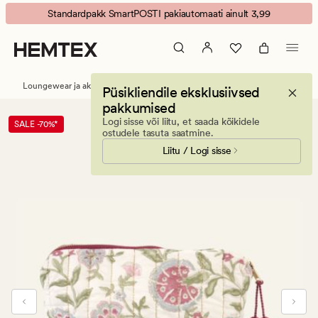
Petronella
Animated
Standardpakk SmartPOSTI pakiautomaati ainult 3,99
kosmeetikakott
banner.
mitmevärviline/roosa
Press
ESCAPE
to
Loungewear ja aksessuaarid
Meigikotid
Püsikliendile eksklusiivsed
pause.
pakkumised
Logi sisse või liitu, et saada kõikidele
SALE -70%*
ostudele tasuta saatmine.
Liitu / Logi sisse