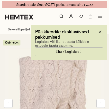
Leona
Animated
Standardpakk SmartPOSTI pakiautomaati ainult 3,99
pleed
banner.
beež
Press
ESCAPE
to
Dekoratiivpadjad ja pleedid
Pleedid
Püsikliendile eksklusiivsed
pause.
pakkumised
Logi sisse või liitu, et saada kõikidele
Klubi -50%
ostudele tasuta saatmine.
Liitu / Logi sisse