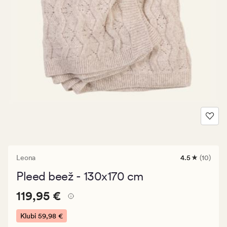
Leona
4.5
(10)
10
arvustust
Pleed beež - 130x170 cm
keskmise
hinnanguga
Pris_ee
Pris_ee
119,95 €
4.5
119,95 €
119,95
€.
Klubi
59,98 €