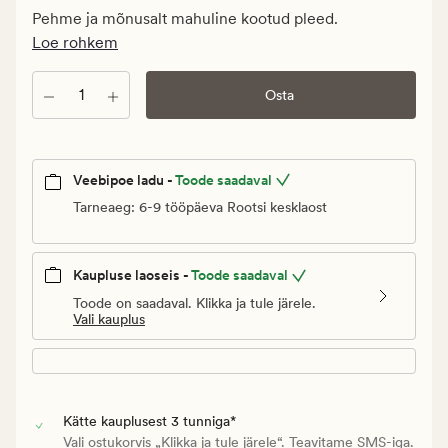
Klubi
Pehme ja mõnusalt mahuline kootud pleed.
59,98
Loe rohkem
€
Kogus
Osta
Veebipoe ladu -
Toode saadaval
Tarneaeg: 6-9 tööpäeva Rootsi kesklaost
Kaupluse laoseis -
Toode saadaval
Toode on saadaval. Klikka ja tule järele.
Vali kauplus
Kätte kauplusest 3 tunniga*
Vali ostukorvis „Klikka ja tule järele“. Teavitame SMS-iga.