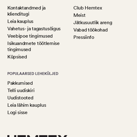
Kontaktandmed ja
Club Hemtex
klienditugi
Meist
Leia kauplus
Jätkusuutlik areng
Vahetus- ja tagastusõigus
Vabad töökohad
Veebipoe tingimused
Pressiinfo
Isikuandmete töötlemise
tingimused
Küpsised
POPULAARSED LEHEKÜLJED
Pakkumised
Telli uudiskiri
Uudistooted
Leia lähim kauplus
Logi sisse