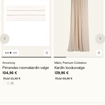
4.5
(23)
23
arvustust
keskmise
Anna long
Malin,
Premium Collection
hinnanguga
Pimendav roomakardin valge
Kardin loodusvalge
4.5
Pris_ee
104,95 €
Pris_ee
139,95 €
104,95 €
139,95 €
Klubi
52,48 €
Klubi
69,98 €