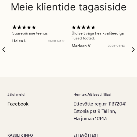
Meie klientide tagasiside
Suurepärane teenus
Üldiselt väga hea kvaliteediga
Ole
ilusad tooted.
kau
Helen L
2026-05-21
puu
Marleen V
2026-05-13
tar
Ree
Jälgi meid
Hemtex AB Eesti filiaal
Facebook
Ettevõtte reg.nr 11372041
Estonia pst 9 Tallinn,
Harjumaa 10143
KASULIK INFO
ETTEVÕTTEST