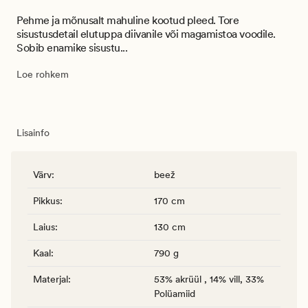
Pehme ja mõnusalt mahuline kootud pleed. Tore
sisustusdetail elutuppa diivanile või magamistoa voodile.
Sobib enamike sisustu...
Loe rohkem
Lisainfo
Värv
:
beež
Pikkus
:
170 cm
Laius
:
130 cm
Kaal
:
790 g
Materjal
:
53% akrüül , 14% vill, 33%
Polüamiid