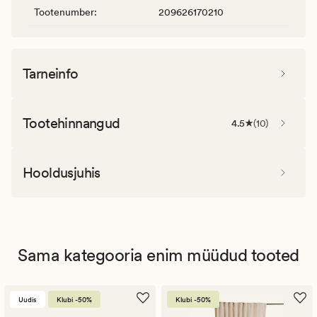
Tootenumber
:
209626170210
Tarneinfo
Tootehinnangud
4.5
(
10
)
Hooldusjuhis
Sama kategooria enim müüdud tooted
Uudis
Klubi -50%
Klubi -50%