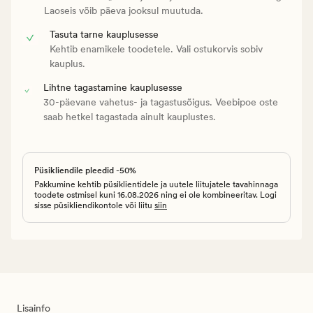
Laoseis võib päeva jooksul muutuda.
Tasuta tarne kauplusesse
Kehtib enamikele toodetele. Vali ostukorvis sobiv
kauplus.
Lihtne tagastamine kauplusesse
30-päevane vahetus- ja tagastusõigus. Veebipoe oste
saab hetkel tagastada ainult kauplustes.
Püsikliendile pleedid -50%
Pakkumine kehtib püsiklientidele ja uutele liitujatele tavahinnaga
toodete ostmisel kuni 16.08.2026 ning ei ole kombineeritav. Logi
sisse püsikliendikontole või liitu
siin
Lisainfo