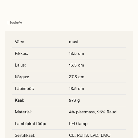
Lisainfo
Värv
:
must
Pikkus
:
13.5 cm
Laius
:
13.5 cm
Kõrgus
:
37.5 cm
Läbimõõt
:
13.5 cm
Kaal
:
973 g
Materjal
:
4% plastmass, 96% Raud
Lambipirni tüüp
:
LED lamp
Sertifikaat
:
CE, RoHS, LVD, EMC