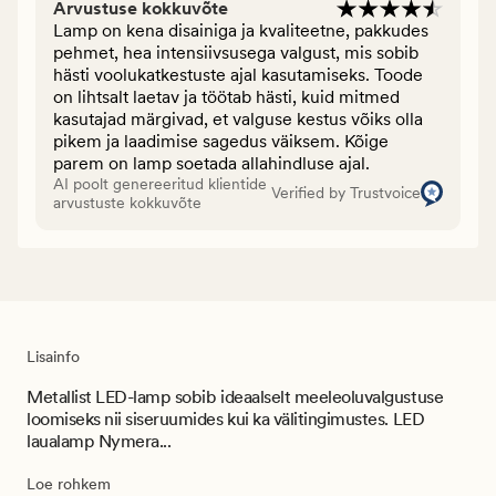
Arvustuse kokkuvõte
Lamp on kena disainiga ja kvaliteetne, pakkudes
pehmet, hea intensiivsusega valgust, mis sobib
hästi voolukatkestuste ajal kasutamiseks. Toode
on lihtsalt laetav ja töötab hästi, kuid mitmed
kasutajad märgivad, et valguse kestus võiks olla
pikem ja laadimise sagedus väiksem. Kõige
parem on lamp soetada allahindluse ajal.
AI poolt genereeritud klientide
Verified by Trustvoice
arvustuste kokkuvõte
Lisainfo
Metallist LED-lamp sobib ideaalselt meeleoluvalgustuse
loomiseks nii siseruumides kui ka välitingimustes. LED
laualamp Nymera...
Loe rohkem