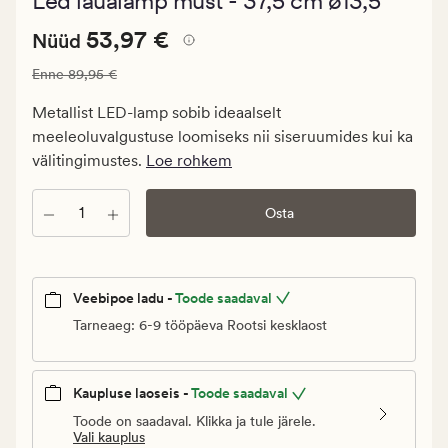
Led laualamp must - 37,5 cm ø13,5
keskmise
hinnanguga
Nåværende
Nåværende pris_ee
53,97 €
4.5
53,97 €
Nüüd
pris_ee
Vanlig pris_ee
89,95 €
Enne
89,95 €
53,97
€.
Metallist LED-lamp sobib ideaalselt
Vanlig
meeleoluvalgustuse loomiseks nii siseruumides kui ka
pris_ee
välitingimustes.
Loe rohkem
89,95
€
Kogus
Osta
Veebipoe ladu -
Toode saadaval
Tarneaeg: 6-9 tööpäeva Rootsi kesklaost
Kaupluse laoseis -
Toode saadaval
Toode on saadaval. Klikka ja tule järele.
Vali kauplus