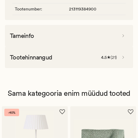
Tootenumber
:
213119384900
Tarneinfo
Tootehinnangud
4.5
(
21
)
Sama kategooria enim müüdud tooted
-40%