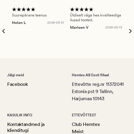
Suurepärane teenus
Üldiselt väga hea kvaliteediga
Ole
ilusad tooted.
kau
Helen L
2026-05-21
puu
Marleen V
2026-05-13
tar
Ree
Jälgi meid
Hemtex AB Eesti filiaal
Facebook
Ettevõtte reg.nr 11372041
Estonia pst 9 Tallinn,
Harjumaa 10143
KASULIK INFO
ETTEVÕTTEST
Kontaktandmed ja
Club Hemtex
klienditugi
Meist