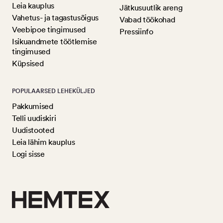
Leia kauplus
Jätkusuutlik areng
Vahetus- ja tagastusõigus
Vabad töökohad
Veebipoe tingimused
Pressiinfo
Isikuandmete töötlemise
tingimused
Küpsised
POPULAARSED LEHEKÜLJED
Pakkumised
Telli uudiskiri
Uudistooted
Leia lähim kauplus
Logi sisse