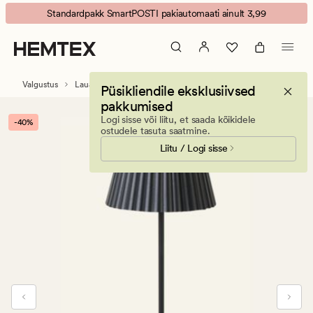
Nymera
Animated
Standardpakk SmartPOSTI pakiautomaati ainult 3,99
LED
banner.
laualamp
Press
must
ESCAPE
to
Valgustus
Lauavalgustid
Püsikliendile eksklusiivsed
pause.
pakkumised
Logi sisse või liitu, et saada kõikidele
-40%
ostudele tasuta saatmine.
Liitu / Logi sisse