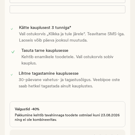
Kätte kauplusest 3 tunniga*
Vali ostukorvis „Klikka ja tule järele“. Teavitame SMS-iga.
Laoseis võib päeva jooksul muutuda.
Tasuta tarne kauplusesse
Kehtib enamikele toodetele. Vali ostukorvis sobiv
kauplus.
Lihtne tagastamine kauplusesse
30-päevane vahetus- ja tagastusõigus. Veebipoe oste
saab hetkel tagastada ainult kauplustes.
Valgustid -40%
Pakkumine kehtib tavahinnaga toodete ostmisel kuni 23.08.2026
ning ei ole kombineeritav.