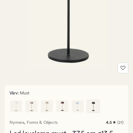
Värv
:
Must
Nymera,
Forms & Objects
4.5
(21)
21
arvustust