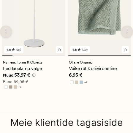
4.5
(21)
4.5
(30)
21
30
arvustust
arvustust
keskmise
keskmise
Nymera,
Forms & Objects
Oliane Organic
hinnanguga
hinnanguga
Led laualamp valge
Väike rätik oliiviroheline
4.5
4.5
Nåværende pris_ee
53,97 €
Pris_ee
6,95 €
53,97 €
6,95 €
Nüüd
Vanlig pris_ee
89,95 €
Enne
89,95 €
+
2
Saadaval rohkemates värvitoonides
+
3
Saadaval rohkemates värvitoonides
Meie klientide tagasiside