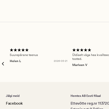
Suurepärane teenus
Üldiselt väga hea kvalitee
tooted.
Helen L
2026-05-21
Marleen V
Jälgi meid
Hemtex AB Eesti filiaal
Facebook
Ettevõtte reg.nr 11372