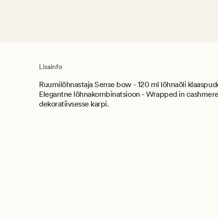
Lisainfo
Ruumilõhnastaja Sense bow - 120 ml lõhnaõli klaaspude
Elegantne lõhnakombinatsioon - Wrapped in cashmer
dekoratiivsesse karpi.