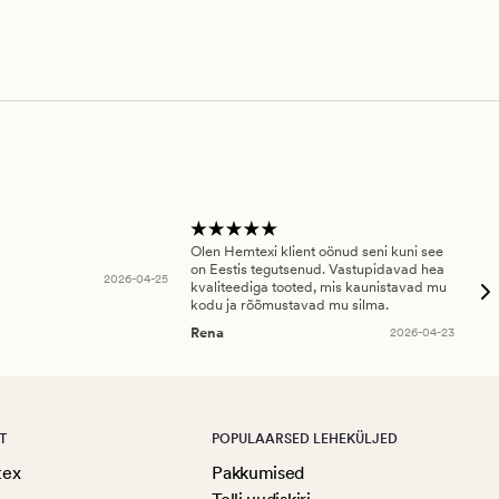
Olen Hemtexi klient oönud seni kuni see
Tar
on Eestis tegutsenud. Vastupidavad hea
abi
2026-04-25
kvaliteediga tooted, mis kaunistavad mu
ala
kodu ja rõõmustavad mu silma.
An
Rena
2026-04-23
T
POPULAARSED LEHEKÜLJED
tex
Pakkumised