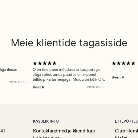
Meie klientide tagasiside
diga ilusad
Olen teie poes müüdavate kaupadega
:)
väga rahul, ainus puudus on e-poest
Sven V
tellitu pika tarneajaga. Muidu on kõik OK.
2026-05-13
Reet R
2026-05-08
KASULIK INFO
ETTEVÕTTES
041
Kontaktandmed ja klienditugi
Club Hem