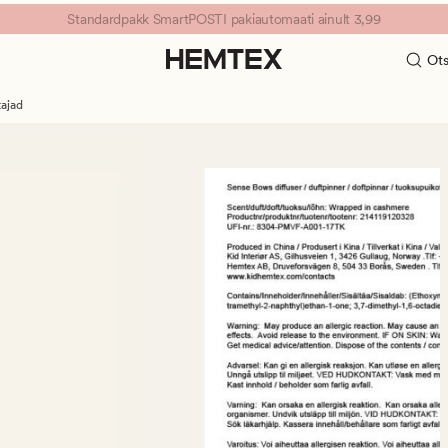
Standardpakk SmartPOSTI pakiautomaati ainult 3,99
Ots
ajad