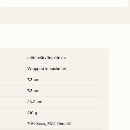
mitmevärviline/sinine
Wrapped in cashmere
7.3 cm
7.3 cm
24.2 cm
410 g
70% klaas, 30% lõhnaõli