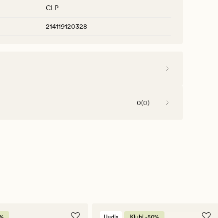
CLP
214119120328
0
(
0
)
0%
Uudis
Klubi -50%