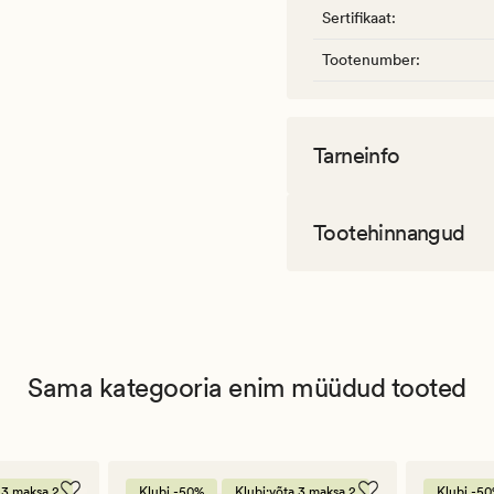
Sertifikaat
:
Tootenumber
:
Tarneinfo
Tootehinnangud
Sama kategooria enim müüdud tooted
 3 maksa 2
Klubi -50%
Klubi:võta 3 maksa 2
Klubi -5