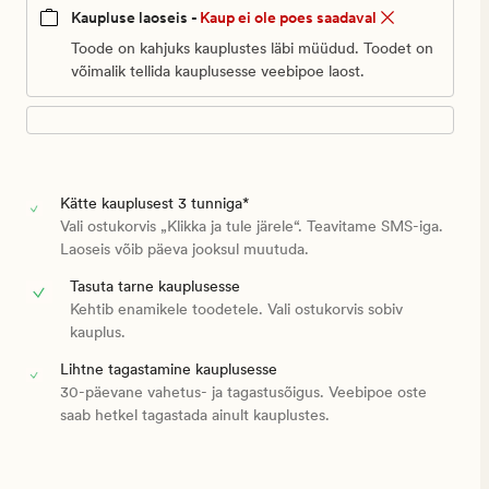
Kaupluse laoseis -
Kaup ei ole poes saadaval
Toode on kahjuks kauplustes läbi müüdud. Toodet on
võimalik tellida kauplusesse veebipoe laost.
Kätte kauplusest 3 tunniga*
Vali ostukorvis „Klikka ja tule järele“. Teavitame SMS-iga.
Laoseis võib päeva jooksul muutuda.
Tasuta tarne kauplusesse
Kehtib enamikele toodetele. Vali ostukorvis sobiv
kauplus.
Lihtne tagastamine kauplusesse
30-päevane vahetus- ja tagastusõigus. Veebipoe oste
saab hetkel tagastada ainult kauplustes.