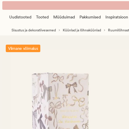
Sense
Animated
bows
banner.
kodulõhn
Uudistooted
Tooted
Müüduimad
Pakkumised
Inspiratsioon
Press
mitmevärviline/sinine
ESCAPE
Sisustus ja dekoratiivesemed
Küünlad ja lõhnaküünlad
Ruumilõhnast
to
pause.
Viimane võimalus