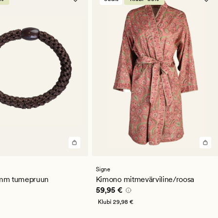
st
se
guga
Signe
mm tumepruun
Kimono mitmevärviline/roosa
95 €
Pris_ee
59,95 €
59,95 €
Klubi
29,98 €