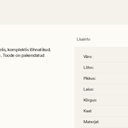
Lisainfo
lis, komplektis lõhnatikud.
e. Toode on pakendatud
Värv
:
Lõhn
:
Pikkus
:
Laius
:
Kõrgus
:
Kaal
:
Materjal
: