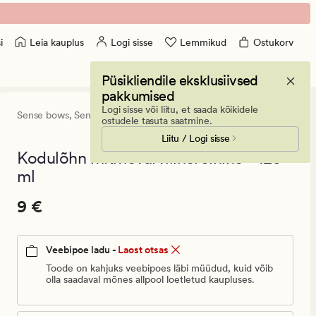
Leia kauplus
Logi sisse
Lemmikud
Ostukorv
i
Püsikliendile eksklusiivsed
pakkumised
Logi sisse või liitu, et saada kõikidele
Sense bows,
Sense the Moment
0
(0)
0
ostudele tasuta saatmine.
arvustust
Liitu / Logi sisse
keskmise
hinnangug
Kodulõhn mitmevärviline/sinine - 120
0
ml
Pris_ee
Pris_ee
9 €
9 €
9
€.
Veebipoe ladu -
Laost otsas
Vanlig
pris_ee
Toode on kahjuks veebipoes läbi müüdud, kuid võib
olla saadaval mõnes allpool loetletud kaupluses.
9
€