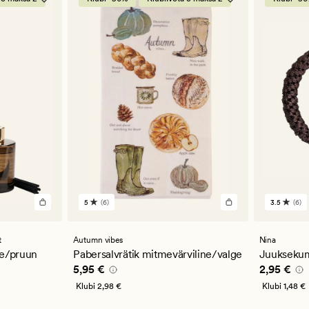
5
(6)
3.5
(6)
6
6
arvustust
arvustu
keskmise
keskmi
hinnanguga
hinnan
t
Autumn vibes
Nina
5
3.5
ne/pruun
Pabersalvrätik mitmevärviline/valge
Juukseku
Pris_ee
5,95 €
Pris_ee
2,
5,95 €
2,95 €
Klubi
2,98 €
Klubi
1,48 €