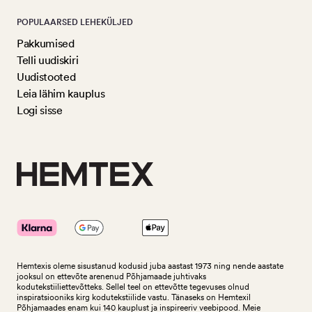
POPULAARSED LEHEKÜLJED
Pakkumised
Telli uudiskiri
Uudistooted
Leia lähim kauplus
Logi sisse
Hemtexis oleme sisustanud kodusid juba aastast 1973 ning nende aastate
jooksul on ettevõte arenenud Põhjamaade juhtivaks
kodutekstiiliettevõtteks.
Sellel teel on ettevõtte tegevuses olnud
inspiratsiooniks kirg kodutekstiilide vastu. Tänaseks on Hemtexil
Põhjamaades enam kui 140 kauplust ja inspireeriv veebipood. Meie