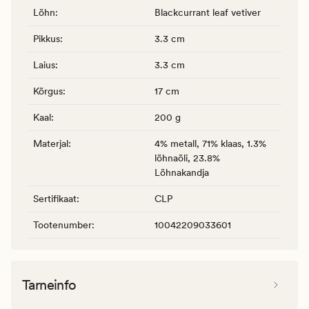
Lõhn
:
Blackcurrant leaf vetiver
Pikkus
:
3.3 cm
Laius
:
3.3 cm
Kõrgus
:
17 cm
Kaal
:
200 g
Materjal
:
4% metall, 71% klaas, 1.3%
lõhnaõli, 23.8%
Lõhnakandja
Sertifikaat
:
CLP
Tootenumber
:
10042209033601
Tarneinfo