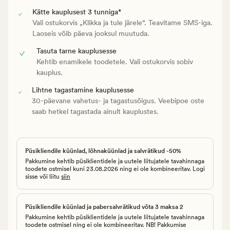
Kätte kauplusest 3 tunniga*
Vali ostukorvis „Klikka ja tule järele“. Teavitame SMS-iga.
Laoseis võib päeva jooksul muutuda.
Tasuta tarne kauplusesse
Kehtib enamikele toodetele. Vali ostukorvis sobiv
kauplus.
Lihtne tagastamine kauplusesse
30-päevane vahetus- ja tagastusõigus. Veebipoe oste
saab hetkel tagastada ainult kauplustes.
Püsikliendile küünlad, lõhnaküünlad ja salvrätikud -50%
Pakkumine kehtib püsiklientidele ja uutele liitujatele tavahinnaga
toodete ostmisel kuni 23.08.2026 ning ei ole kombineeritav. Logi
sisse või liitu
siin
Püsikliendile küünlad ja pabersalvrätikud võta 3 maksa 2
Pakkumine kehtib püsiklientidele ja uutele liitujatele tavahinnaga
toodete ostmisel ning ei ole kombineeritav. NB! Pakkumise