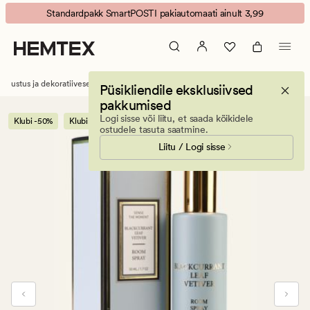
Blackcurrant
Animated
Standardpakk SmartPOSTI pakiautomaati ainult 3,99
leaf
banner.
vetiver
Press
pihustatav
ESCAPE
lõhnastaja
to
Sisustus ja dekoratiivesemed
Küünlad ja lõhnaküünlad
Ruumilõhnastajad
Püsikliendile eksklusiivsed
hele
pause.
pakkumised
sinine
Logi sisse või liitu, et saada kõikidele
Klubi -50%
Klubi:võta 3 maksa 2
ostudele tasuta saatmine.
Liitu / Logi sisse