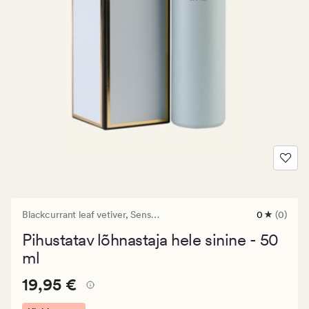
Blackcurrant leaf vetiver,
Sense the Moment
0
(0)
0
arvustust
Pihustatav lõhnastaja hele sinine - 50
keskmise
hinnangug
ml
0
Pris_ee
Pris_ee
19,95 €
19,95 €
19,95