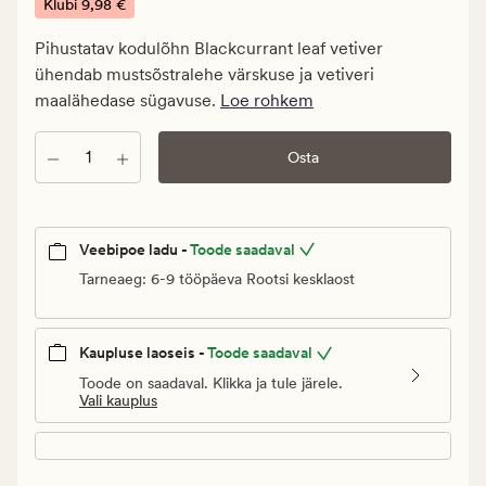
€.
Klubi
9,98 €
Klubi
Pihustatav kodulõhn Blackcurrant leaf vetiver
9,98
ühendab mustsõstralehe värskuse ja vetiveri
€
maalähedase sügavuse.
Loe rohkem
Kogus
Osta
Veebipoe ladu -
Toode saadaval
Tarneaeg: 6-9 tööpäeva Rootsi kesklaost
Kaupluse laoseis -
Toode saadaval
Toode on saadaval. Klikka ja tule järele.
Vali kauplus