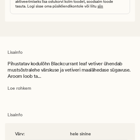
aktiveerimiseks lisa ostukorvi kolm toodet, soodsaim toode
tasuta. Logi sisse oma püsikliendikontole või liitu
siin
Lisainfo
Pihustatav kodulõhn Blackcurrant leaf vetiver ühendab
mustsõstralehe värskuse ja vetiveri maalähedase sügavuse.
Aroom loob ta...
Loe rohkem
Lisainfo
Värv
:
hele sinine