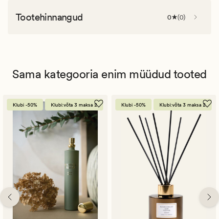
Tootehinnangud
0
(
0
)
Sama kategooria enim müüdud tooted
Klubi -50%
Klubi:võta 3 maksa 2
Klubi -50%
Klubi:võta 3 maksa 2