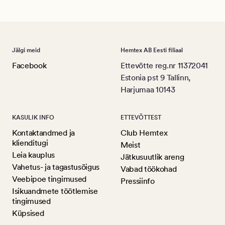
Jälgi meid
Hemtex AB Eesti filiaal
Facebook
Ettevõtte reg.nr 11372041
Estonia pst 9 Tallinn,
Harjumaa 10143
KASULIK INFO
ETTEVÕTTEST
Kontaktandmed ja
Club Hemtex
klienditugi
Meist
Leia kauplus
Jätkusuutlik areng
Vahetus- ja tagastusõigus
Vabad töökohad
Veebipoe tingimused
Pressiinfo
Isikuandmete töötlemise
tingimused
Küpsised