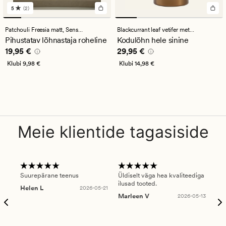
5
(2)
2
arvustust
keskmise
Patchouli Freesia matt,
Sense the Moment
Blackcurrant leaf vetifer metallic,
Sense t
hinnanguga
Pihustatav lõhnastaja roheline
Kodulõhn hele sinine
5
Pris_ee
19,95 €
Pris_ee
29,95 €
19,95 €
29,95 €
Klubi
9,98 €
Klubi
14,98 €
Meie klientide tagasiside
Suurepärane teenus
Üldiselt väga hea kvaliteediga
Ole
ilusad tooted.
kau
Helen L
2026-05-21
puu
Marleen V
2026-05-13
tar
Ree