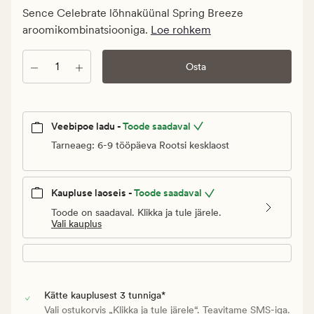
Klubi
Sence Celebrate lõhnaküünal Spring Breeze
9,98
aroomikombinatsiooniga.
Loe rohkem
€
Kogus
Osta
Veebipoe ladu -
Toode saadaval
Tarneaeg: 6-9 tööpäeva Rootsi kesklaost
Kaupluse laoseis -
Toode saadaval
Toode on saadaval. Klikka ja tule järele.
Vali kauplus
Kätte kauplusest 3 tunniga*
Vali ostukorvis „Klikka ja tule järele“. Teavitame SMS-iga.