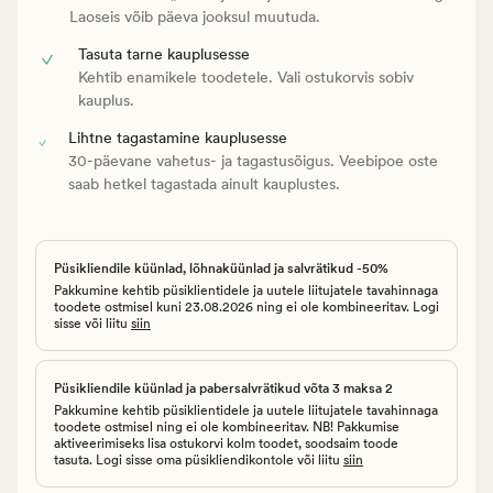
Laoseis võib päeva jooksul muutuda.
Tasuta tarne kauplusesse
Kehtib enamikele toodetele. Vali ostukorvis sobiv
kauplus.
Lihtne tagastamine kauplusesse
30-päevane vahetus- ja tagastusõigus. Veebipoe oste
saab hetkel tagastada ainult kauplustes.
Püsikliendile küünlad, lõhnaküünlad ja salvrätikud -50%
Pakkumine kehtib püsiklientidele ja uutele liitujatele tavahinnaga
toodete ostmisel kuni 23.08.2026 ning ei ole kombineeritav. Logi
sisse või liitu
siin
Püsikliendile küünlad ja pabersalvrätikud võta 3 maksa 2
Pakkumine kehtib püsiklientidele ja uutele liitujatele tavahinnaga
toodete ostmisel ning ei ole kombineeritav. NB! Pakkumise
aktiveerimiseks lisa ostukorvi kolm toodet, soodsaim toode
tasuta. Logi sisse oma püsikliendikontole või liitu
siin