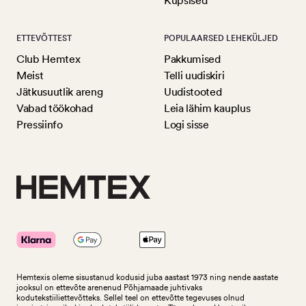
Küpsised
ETTEVÕTTEST
POPULAARSED LEHEKÜLJED
Club Hemtex
Pakkumised
Meist
Telli uudiskiri
Jätkusuutlik areng
Uudistooted
Vabad töökohad
Leia lähim kauplus
Pressiinfo
Logi sisse
Hemtexis oleme sisustanud kodusid juba aastast 1973 ning nende aastate
jooksul on ettevõte arenenud Põhjamaade juhtivaks
kodutekstiiliettevõtteks.
Sellel teel on ettevõtte tegevuses olnud