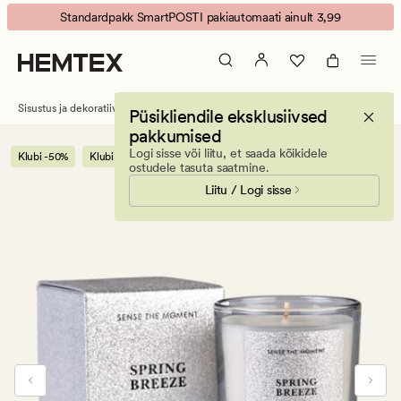
Sense
Animated
Standardpakk SmartPOSTI pakiautomaati ainult 3,99
Celebrate
banner.
lõhnaküünal
Press
hõbedane
ESCAPE
to
Sisustus ja dekoratiivesemed
Küünlad ja lõhnaküünlad
Lõhnaküünlad
Püsikliendile eksklusiivsed
pause.
pakkumised
Logi sisse või liitu, et saada kõikidele
Klubi -50%
Klubi:võta 3 maksa 2
ostudele tasuta saatmine.
Liitu / Logi sisse