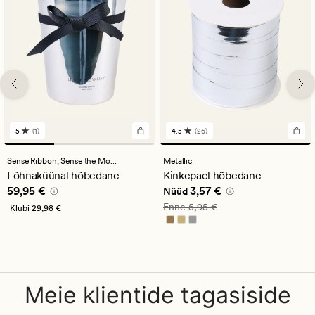
5
(1)
4.5
(26)
1
26
arvustust
arvustust
keskmise
keskmise
Sense Ribbon,
Sense the Moment
Metallic
hinnanguga
hinnanguga
Lõhnaküünal hõbedane
Kinkepael hõbedane
5
4.5
Pris_ee
59,95 €
Nåværende pris_ee
3,57 €
59,95 €
3,57 €
Nüüd
Vanlig pris_ee
5,95 €
Enne
5,95 €
Klubi
29,98 €
Meie klientide tagasiside