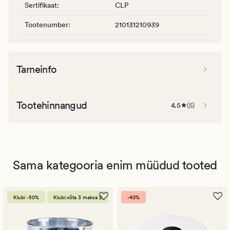
Sertifikaat
:
CLP
Tootenumber
:
210131210939
Tarneinfo
Tootehinnangud
4.5
(
5
)
Sama kategooria enim müüdud tooted
Klubi -50%
Klubi:võta 3 maksa 2
-40%