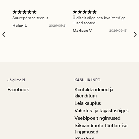
Suurepärane teenus
Üldiselt väga hea kvaliteediga
Ole
ilusad tooted.
kau
Helen L
2026-05-21
puu
Marleen V
2026-05-13
tar
Ree
Jälgi meid
KASULIK INFO
Facebook
Kontaktandmed ja
klienditugi
Leia kauplus
Vahetus- ja tagastusõigus
Veebipoe tingimused
Isikuandmete töötlemise
tingimused