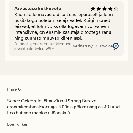
Arvustuse kokkuvõte
Küünlad lõhnavad üldiselt suurepäraselt ja lõhn
püsib kogu põletamise aja vältel. Kuigi mõned
leiavad, et lõhn võiks olla tugevam või vähem
intensiivne, on enamik kasutajaid tootega rahul
ning küünlad müüvad kiirelt läbi.
AI poolt genereeritud klientide
Verified by Trustvoice
arvustuste kokkuvõte
Lisainfo
Sence Celebrate lõhnaküünal Spring Breeze
aroomikombinatsiooniga. Küünla põlemisaeg ca 30 tundi.
Loo hubane meeleolu lõhnaküü...
Loe rohkem