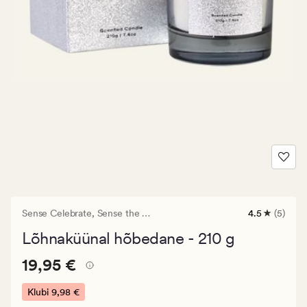
Sense Celebrate,
Sense the Moment
4.5
(5)
5
arvustust
Lõhnaküünal hõbedane - 210 g
keskmise
hinnanguga
Pris_ee
Pris_ee
19,95 €
4.5
19,95 €
19,95
€.
Klubi
9,98 €