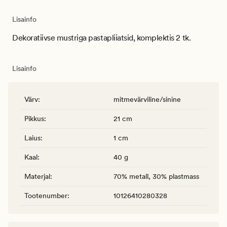
Lisainfo
Dekoratiivse mustriga pastapliiatsid, komplektis 2 tk.
Lisainfo
Värv
:
mitmevärviline/sinine
Pikkus
:
21 cm
Laius
:
1 cm
Kaal
:
40 g
Materjal
:
70% metall, 30% plastmass
Tootenumber
:
10126410280328