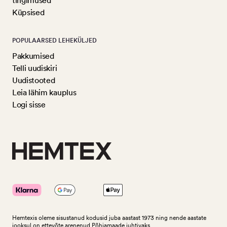
tingimused
Küpsised
POPULAARSED LEHEKÜLJED
Pakkumised
Telli uudiskiri
Uudistooted
Leia lähim kauplus
Logi sisse
Hemtexis oleme sisustanud kodusid juba aastast 1973 ning nende aastate
jooksul on ettevõte arenenud Põhjamaade juhtivaks