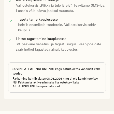
Vali ostukorvis „Klikka ja tule järele“. Teavitame SMS-iga.
Laoseis võib päeva jooksul muutuda.
Tasuta tarne kauplusesse
Kehtib enamikele toodetele. Vali ostukorvis sobiv
kauplus.
Lihtne tagastamine kauplusesse
30-päevane vahetus- ja tagastusõigus. Veebipoe oste
saab hetkel tagastada ainult kauplustes.
SUVINE ALLAHINDLUS! -70% kogu ostult, ostes vähemalt kaks
toodet
Pakkumine kehtib alates 08.06.2026 ning ei ole kombineeritav.
NB! Pakkumise aktiveerimiseks lisa ostukorvi kaks
ALLAHINDLUSE kampaaniatoodet.