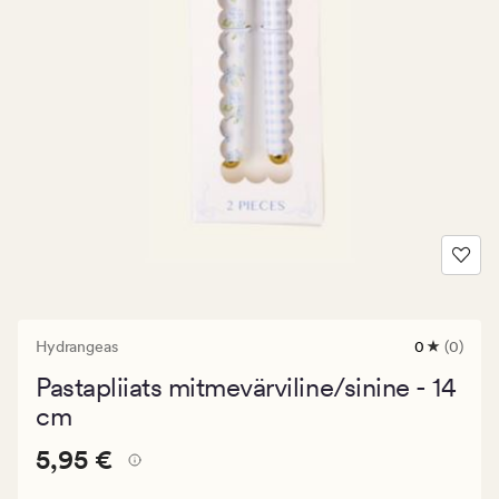
Hydrangeas
0
(0)
0
arvustust
Pastapliiats mitmevärviline/sinine - 14
keskmise
hinnangug
cm
0
Pris_ee
Pris_ee
5,95 €
5,95 €
5,95