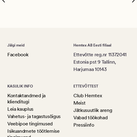
Ree
Jälgi meid
Hemtex AB Eesti filiaal
Facebook
Ettevõtte reg.nr 11372041
Estonia pst 9 Tallinn,
Harjumaa 10143
KASULIK INFO
ETTEVÕTTEST
Kontaktandmed ja
Club Hemtex
klienditugi
Meist
Leia kauplus
Jätkusuutlik areng
Vahetus- ja tagastusõigus
Vabad töökohad
Veebipoe tingimused
Pressiinfo
Isikuandmete töötlemise