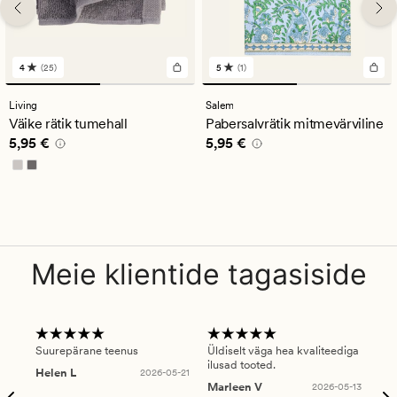
4
(25)
5
(1)
25
1
arvustust
arvustust
keskmise
keskmise
Living
Salem
hinnanguga
hinnanguga
Väike rätik tumehall
Pabersalvrätik mitmevärviline
4
5
Pris_ee
5,95 €
Pris_ee
5,95 €
5,95 €
5,95 €
Meie klientide tagasiside
Suurepärane teenus
Üldiselt väga hea kvaliteediga
Ole
ilusad tooted.
kau
Helen L
2026-05-21
puu
Marleen V
2026-05-13
tar