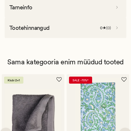
Tarneinfo
Tootehinnangud
0
(
0
)
Sama kategooria enim müüdud tooted
Klubi 2=1
SALE -70%*