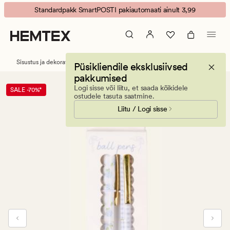
Hydrangeas
Animated
Standardpakk SmartPOSTI pakiautomaati ainult 3,99
pastapliiats
banner.
mitmevärviline/sinine
Press
ESCAPE
to
Sisustus ja dekoratiivesemed
Kontoritarvikud
Pliiatsid
Püsikliendile eksklusiivsed
pause.
pakkumised
Logi sisse või liitu, et saada kõikidele
SALE -70%*
ostudele tasuta saatmine.
Liitu / Logi sisse