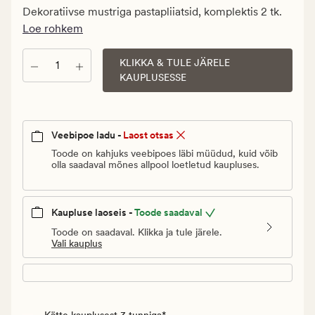
€.
Dekoratiivse mustriga pastapliiatsid, komplektis 2 tk.
Vanlig
Loe rohkem
pris_ee
5,95
KLIKKA & TULE JÄRELE
Kogus
€
KAUPLUSESSE
Veebipoe ladu -
Laost otsas
Toode on kahjuks veebipoes läbi müüdud, kuid võib
olla saadaval mõnes allpool loetletud kaupluses.
Kaupluse laoseis -
Toode saadaval
Toode on saadaval. Klikka ja tule järele.
Vali kauplus
Kätte kauplusest 3 tunniga*