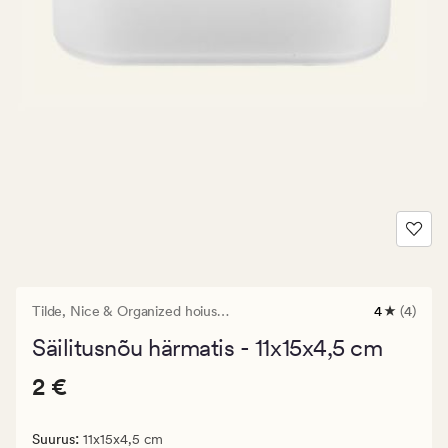
Tilde,
Nice & Organized hoiustamistooted
4
(4)
4
arvustust
Säilitusnõu härmatis - 11x15x4,5 cm
keskmise
hinnangug
Pris_ee
Pris_ee
2 €
4
2 €
2
€.
:
Suurus
11x15x4,5 cm