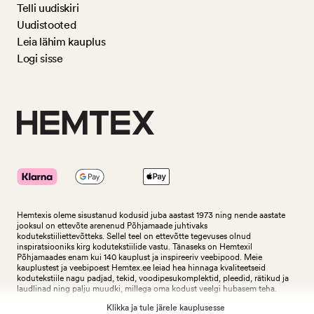
Telli uudiskiri
Uudistooted
Leia lähim kauplus
Logi sisse
Hemtexis oleme sisustanud kodusid juba aastast 1973 ning nende aastate
jooksul on ettevõte arenenud Põhjamaade juhtivaks
kodutekstiiliettevõtteks.
Sellel teel on ettevõtte tegevuses olnud
inspiratsiooniks kirg kodutekstiilide vastu. Tänaseks on Hemtexil
Põhjamaades enam kui 140 kauplust ja inspireeriv veebipood. Meie
kauplustest ja veebipoest Hemtex.ee leiad hea hinnaga kvaliteetseid
kodutekstiile nagu padjad, tekid, voodipesukomplektid, pleedid, rätikud ja
laudlinad ning palju muudki, millega oma kodust veelgi hubasem teha.
Klikka ja tule järele kauplusesse