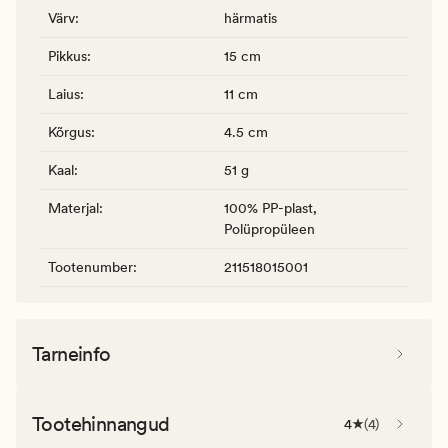
Värv
:
härmatis
Pikkus
:
15 cm
Laius
:
11 cm
Kõrgus
:
4.5 cm
Kaal
:
51 g
Materjal
:
100% PP-plast,
Polüpropüleen
Tootenumber
:
211518015001
Tarneinfo
Tootehinnangud
4
(
4
)