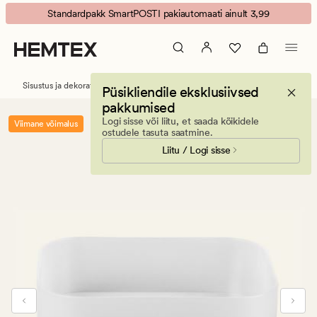
Tilde
Animated
Standardpakk SmartPOSTI pakiautomaati ainult 3,99
säilitusnõu
banner.
härmatis
Press
ESCAPE
to
Sisustus ja dekoratiivesemed
Hoiustamine
Püsikliendile eksklusiivsed
pause.
pakkumised
Logi sisse või liitu, et saada kõikidele
Viimane võimalus
ostudele tasuta saatmine.
Liitu / Logi sisse