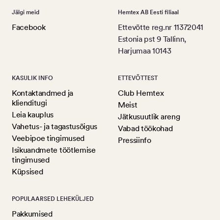
Jälgi meid
Hemtex AB Eesti filiaal
Facebook
Ettevõtte reg.nr 11372041
Estonia pst 9 Tallinn,
Harjumaa 10143
KASULIK INFO
ETTEVÕTTEST
Kontaktandmed ja
Club Hemtex
klienditugi
Meist
Leia kauplus
Jätkusuutlik areng
Vahetus- ja tagastusõigus
Vabad töökohad
Veebipoe tingimused
Pressiinfo
Isikuandmete töötlemise
tingimused
Küpsised
POPULAARSED LEHEKÜLJED
Pakkumised