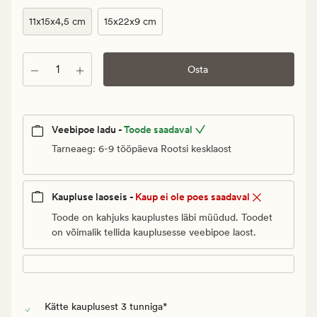
Vanlig
pris_ee
11x15x4,5 cm
15x22x9 cm
2
€
Kogus
Osta
Veebipoe ladu -
Toode saadaval
Tarneaeg: 6-9 tööpäeva Rootsi kesklaost
Kaupluse laoseis -
Kaup ei ole poes saadaval
Toode on kahjuks kauplustes läbi müüdud. Toodet
on võimalik tellida kauplusesse veebipoe laost.
Kätte kauplusest 3 tunniga*