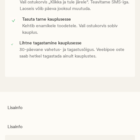
Vali ostukorvis „Klikka ja tule järele“. Teavitame SMS-iga.
Laoseis võib päeva jooksul muutuda.
Tasuta tarne kauplusesse
Kehtib enamikele toodetele. Vali ostukorvis sobiv
kauplus.
Lihtne tagastamine kauplusesse
30-päevane vahetus- ja tagastusõigus. Veebipoe oste
saab hetkel tagastada ainult kauplustes.
Lisainfo
Lisainfo