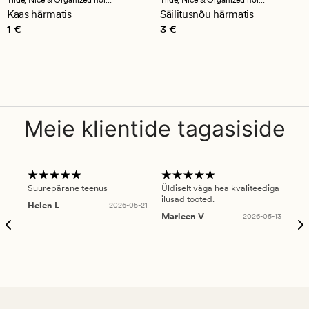
hinnanguga
hinnanguga
Kaas härmatis
Säilitusnõu härmatis
5
4.5
Pris_ee
1 €
Pris_ee
3 €
1 €
3 €
Meie klientide tagasiside
Suurepärane teenus
Üldiselt väga hea kvaliteediga
Ole
ilusad tooted.
kau
Helen L
2026-05-21
puu
Marleen V
2026-05-13
tar
Ree