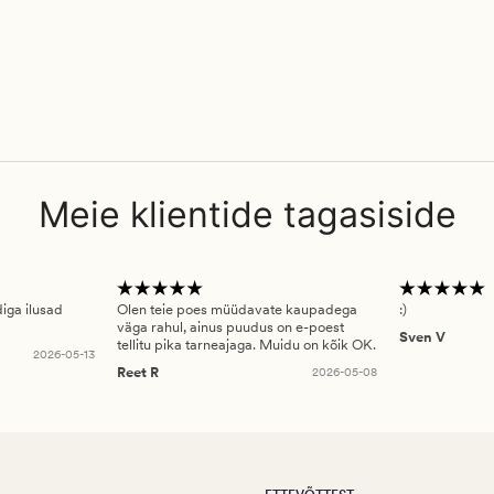
Meie klientide tagasiside
diga ilusad
Olen teie poes müüdavate kaupadega
:)
väga rahul, ainus puudus on e-poest
Sven V
tellitu pika tarneajaga. Muidu on kõik OK.
2026-05-13
Reet R
2026-05-08