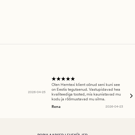
Olen Hemtexi klient oönud seni kuni see
Tar
on Eestis tegutsenud. Vastupidavad hea
abi
2026-04-25
kvaliteediga tooted, mis kaunistavad mu
ala
kodu ja rõõmustavad mu silma.
An
Rena
2026-04-23