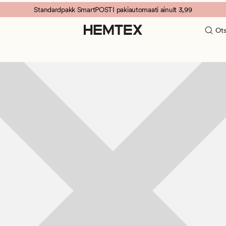
Standardpakk SmartPOSTI pakiautomaati ainult 3,99
Ots