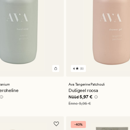
4
(5)
5
arvustust
keskmise
a
hinnanguga
ranium
Ava Tangerine Patchouli
4
eroheline
Dušigeel roosa
pris_ee
5,97 €
Nåværende pris_ee
5,97 €
5,97 €
Nüüd
9,95 €
Vanlig pris_ee
9,95 €
Enne
9,95 €
-40%