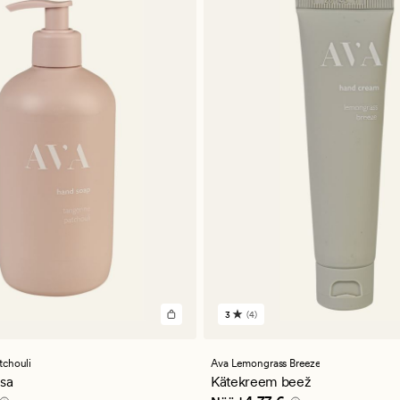
3
(4)
4
arvustust
keskmise
a
hinnanguga
tchouli
Ava Lemongrass Breeze
3
sa
Kätekreem beež