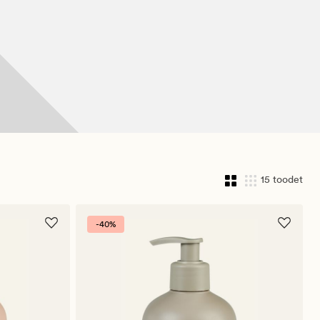
15 toodet
-40%