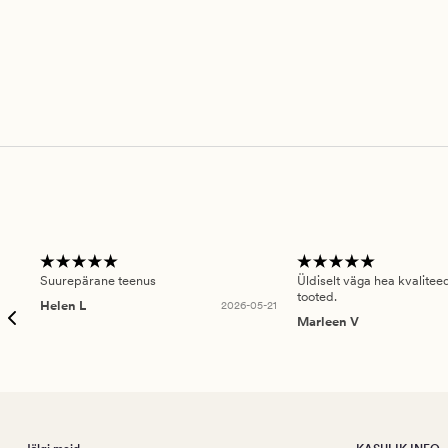
Suurepärane teenus
Üldiselt väga hea kvalitee
tooted.
Helen L
2026-05-21
Marleen V