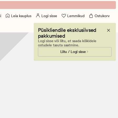
Leia kauplus
Logi sisse
Lemmikud
Ostukorv
i
Püsikliendile eksklusiivsed
pakkumised
Logi sisse või liitu, et saada kõikidele
ostudele tasuta saatmine.
Liitu / Logi sisse