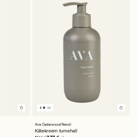
5
(4)
4
arvustust
keskmise
hinnanguga
Ava Cedarwood Neroli
5
Kätekreem tumehall