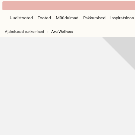
Ava
Animated
Wellness
banner.
Uudistooted
Tooted
Müüduimad
Pakkumised
Inspiratsioon
Press
ESCAPE
Ajakohased pakkumised
Ava Wellness
to
pause.