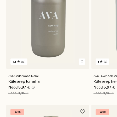
4.5
(13)
5
(8)
13
8
arvustust
arvustust
keskmise
keskmise
hinnanguga
hinnangug
Ava Cedarwood Neroli
Ava Lavendel Ge
4.5
5
Käteseep tumehall
Käteseep hel
Nåværende pris_ee
5,97 €
Nåværende 
5,97 €
5,97 €
Nüüd
Nüüd
Vanlig pris_ee
9,95 €
Vanlig pris_ee
Enne
9,95 €
Enne
9,95 €
-40%
-40%