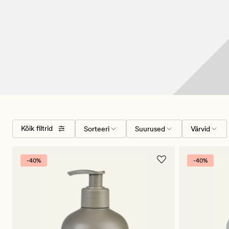
Valige
Suurused
Värvid
Kõik filtrid
Sorteeri
Suurused
Värvid
sorteerimise
järjekord
-40%
-40%