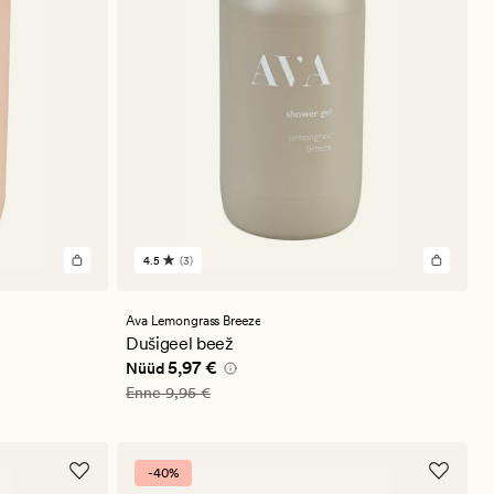
4.5
(3)
3
arvustust
keskmise
hinnanguga
Ava Lemongrass Breeze
4.5
Dušigeel beež
Nåværende pris_ee
5,97 €
5,97 €
Nüüd
Vanlig pris_ee
9,95 €
Enne
9,95 €
-40%