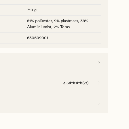
710 g
51% polüester, 9% plastmass, 38%
Alumiiniumist, 2% Teras
630609001
3.5
(
21
)