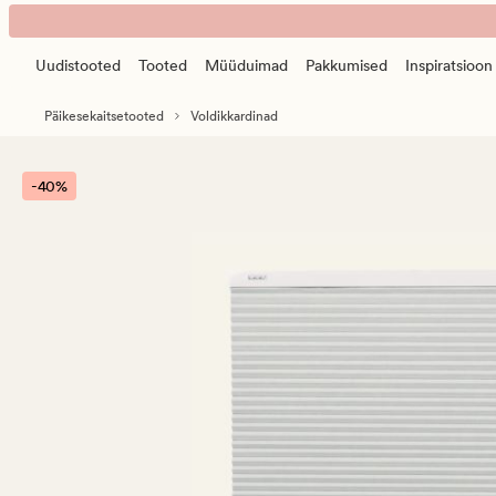
Fiona
Animated
opp&ned
banner.
Pimendav
Uudistooted
Tooted
Müüduimad
Pakkumised
Inspiratsioon
Press
topelt-
ESCAPE
voldikkardin
Päikesekaitsetooted
Voldikkardinad
to
valge
pause.
-40%