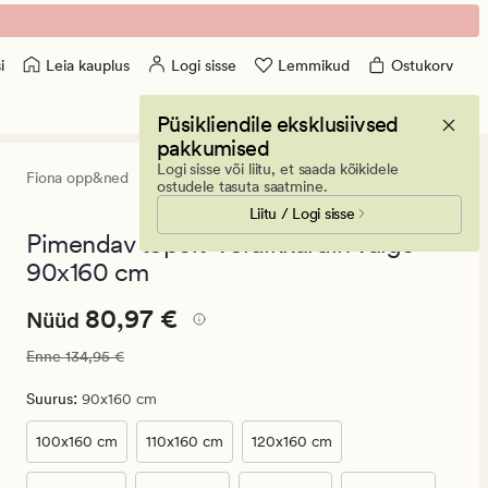
Leia kauplus
Logi sisse
Lemmikud
Ostukorv
i
Püsikliendile eksklusiivsed
pakkumised
Logi sisse või liitu, et saada kõikidele
Fiona opp&ned
3.5
(21)
21
ostudele tasuta saatmine.
arvustust
Liitu / Logi sisse
keskmise
hinnanguga
Pimendav topelt-voldikkardin valge -
3.5
90x160 cm
Nåværende
Nåværende pris_ee
80,97 €
80,97 €
Nüüd
pris_ee
Vanlig pris_ee
134,95 €
Enne
134,95 €
80,97
€.
:
Suurus
90x160 cm
Vanlig
pris_ee
100x160 cm
110x160 cm
120x160 cm
134,95