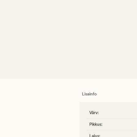
Lisainfo
Värv
:
Pikkus
:
Laius
: