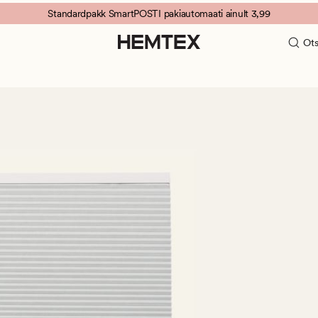
Standardpakk SmartPOSTI pakiautomaati ainult 3,99
Ots