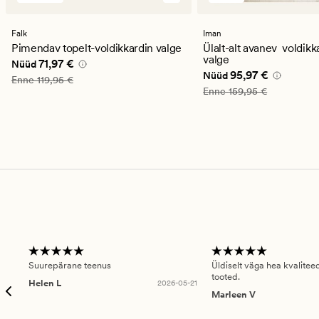
arvustust
arvustust
keskmise
keskmise
hinnanguga
hinnanguga
Falk
Iman
4.5
4
Pimendav topelt-voldikkardin valge
Ülalt-alt avanev voldikk
valge
Nåværende pris_ee
71,97 €
71,97 €
Nüüd
Nåværende pris_ee
95
95,97 €
Nüüd
Vanlig pris_ee
119,95 €
Enne
119,95 €
Vanlig pris_ee
159,95 €
Enne
159,95 €
Suurepärane teenus
Üldiselt väga hea kvalitee
tooted.
Helen L
2026-05-21
Marleen V