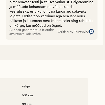
pimendavat efekti ja stiilset välimust. Paigaldamine
ja mõõtude kohandamine võib osutuda
keeruliseks, eriti kui on vaja kardinaid sobivaks
lõigata. Üldiselt on kardinad aga hea lahendus
päikese ja kuumuse eest kaitsmiseks ning rahulolu
on kõrge, kui mõõdud on õiged.
AI poolt genereeritud klientide
Verified by Trustvoice
arvustuste kokkuvõte
valge
160 cm
90 cm