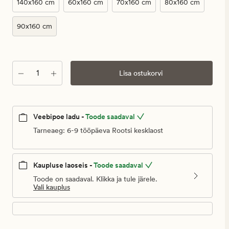
€
140x160 cm
60x160 cm
70x160 cm
80x160 cm
90x160 cm
Kogus
Lisa ostukorvi
Veebipoe ladu -
Toode saadaval
Tarneaeg: 6-9 tööpäeva Rootsi kesklaost
Kaupluse laoseis -
Toode saadaval
Toode on saadaval. Klikka ja tule järele.
Vali kauplus