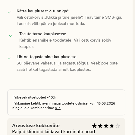
Kätte kauplusest 3 tunniga*
Vali ostukorvis „Klikka ja tule järele“. Teavitame SMS-iga.
Laoseis võib päeva jooksul muutuda.
Tasuta tarne kauplusesse
Kehtib enamikele toodetele. Vali ostukorvis sobiv
kauplus.
Lihtne tagastamine kauplusesse
30-päevane vahetus- ja tagastusõigus. Veebipoe oste
saab hetkel tagastada ainult kauplustes.
Päikesekaitsetooted -40%
Pakkumine kehtib avahinnaga toodete ostmisel kuni 16.08.2026
ning ei ole kombineeritav.
siin
Arvustuse kokkuvõte
Paljud kliendid kiidavad kardinate head