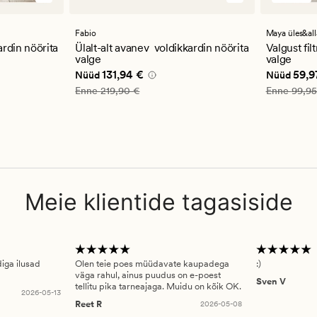
arvustu
keskmi
hinnan
Fabio
Maya üles&all
4
ardin nöörita
Ülalt-alt avanev voldikkardin nöörita
Valgust fil
valge
valge
,97 €
Nåværende pris_ee
131,94 €
Nåværend
131,94 €
59,9
Nüüd
Nüüd
Vanlig pris_ee
219,90 €
Vanlig pris
Enne
219,90 €
Enne
99,95
Meie klientide tagasiside
diga ilusad
Olen teie poes müüdavate kaupadega
:)
väga rahul, ainus puudus on e-poest
Sven V
tellitu pika tarneajaga. Muidu on kõik OK.
2026-05-13
Reet R
2026-05-08