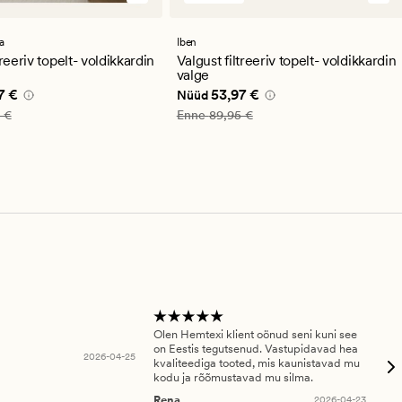
st
arvustust
se
keskmise
guga
hinnanguga
a
Iben
4.5
treeriv topelt- voldikkardin
Valgust filtreeriv topelt- voldikkardin
valge
e pris_ee
59,97 €
Nåværende pris_ee
53,97 €
7 €
53,97 €
Nüüd
_ee
99,95 €
Vanlig pris_ee
89,95 €
 €
Enne
89,95 €
Olen Hemtexi klient oönud seni kuni see
Tar
on Eestis tegutsenud. Vastupidavad hea
abi
2026-04-25
kvaliteediga tooted, mis kaunistavad mu
ala
kodu ja rõõmustavad mu silma.
An
Rena
2026-04-23