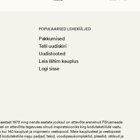
POPULAARSED LEHEKÜLJED
Pakkumised
Telli uudiskiri
Uudistooted
Leia lähim kauplus
Logi sisse
aastast 1973 ning nende aastate jooksul on ettevõte arenenud Põhjamaade
teel on ettevõtte tegevuses olnud inspiratsiooniks kirg kodutekstiilide vastu.
ui 140 kauplust ja inspireeriv veebipood. Meie kauplustest ja veebipoest
 kodutekstiile nagu padjad, tekid, voodipesukomplektid, pleedid, rätikud ja