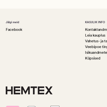
Jälgi meid
KASULIK INFO
Facebook
Kontaktandme
Leia kauplus
Vahetus- ja t
Veebipoe ti
Isikuandmete
Küpsised