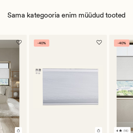
Sama kategooria enim müüdud tooted
-40%
-40%
4
(15)
15