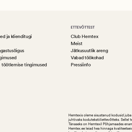
ETTEVÕTTEST
d ja klienditugi
Club Hemtex
Meist
agastusõigus
Jätkusuutlik areng
ngimused
Vabad töökohad
 töötlemise tingimused
Pressiinfo
Hemtexis oleme sisustanud kodusid juba 
juhtivaks kodutekstiiliettevõtteks.
Sellel 
Tänaseks on Hemtexil Põhjamaades enam k
Hemtex.ee leiad hea hinnaga kvaliteetseid