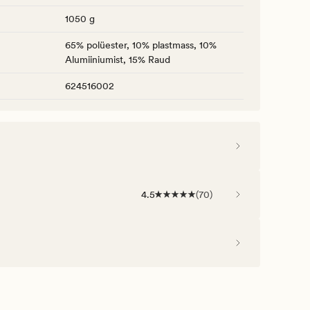
1050 g
65% polüester, 10% plastmass, 10%
Alumiiniumist, 15% Raud
624516002
4.5
(
70
)