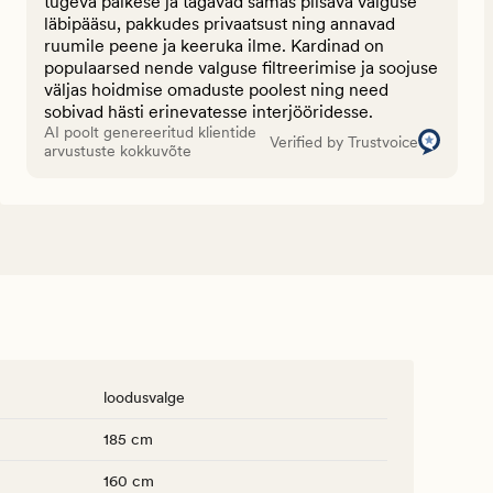
tugeva päikese ja tagavad samas piisava valguse
läbipääsu, pakkudes privaatsust ning annavad
ruumile peene ja keeruka ilme. Kardinad on
populaarsed nende valguse filtreerimise ja soojuse
väljas hoidmise omaduste poolest ning need
sobivad hästi erinevatesse interjööridesse.
AI poolt genereeritud klientide
Verified by Trustvoice
arvustuste kokkuvõte
loodusvalge
185 cm
160 cm