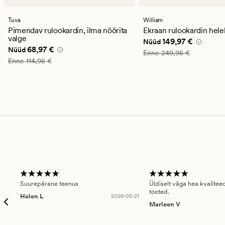
arvustust
arvustust
keskmise
keskmise
hinnanguga
hinnanguga
Tuva
William
4
5
Pimendav rulookardin, ilma nöörita
Ekraan rulookardin hele
valge
Nåværende pris_ee
14
149,97 €
Nüüd
Nåværende pris_ee
68,97 €
68,97 €
Nüüd
Vanlig pris_ee
249,95 €
Enne
249,95 €
Vanlig pris_ee
114,95 €
Enne
114,95 €
Suurepärane teenus
Üldiselt väga hea kvalitee
tooted.
Helen L
2026-05-21
Marleen V