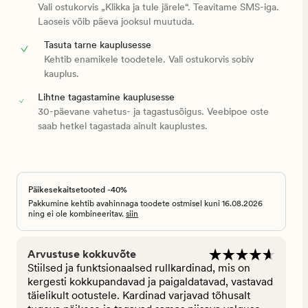
Vali ostukorvis „Klikka ja tule järele“. Teavitame SMS-iga.
Laoseis võib päeva jooksul muutuda.
Tasuta tarne kauplusesse
Kehtib enamikele toodetele. Vali ostukorvis sobiv
kauplus.
Lihtne tagastamine kauplusesse
30-päevane vahetus- ja tagastusõigus. Veebipoe oste
saab hetkel tagastada ainult kauplustes.
Päikesekaitsetooted -40%
Pakkumine kehtib avahinnaga toodete ostmisel kuni 16.08.2026
ning ei ole kombineeritav.
siin
Arvustuse kokkuvõte
Stiilsed ja funktsionaalsed rullkardinad, mis on
kergesti kokkupandavad ja paigaldatavad, vastavad
täielikult ootustele. Kardinad varjavad tõhusalt