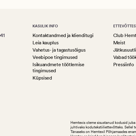
KASULIK INFO
ETTEVÕTTES
041
Kontaktandmed ja klienditugi
Club Hem
Leia kauplus
Meist
Vahetus- ja tagastusõigus
Jätkusuutl
Veebipoe tingimused
Vabad töö
Isikuandmete töötlemise
Pressiinfo
tingimused
Küpsised
Hemtexis oleme sisustanud kodusid juba 
juhtivaks kodutekstiiliettevõtteks.
Sellel 
Tänaseks on Hemtexil Põhjamaades enam k