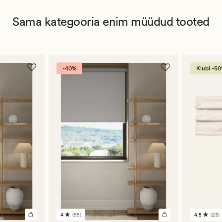
Sama kategooria enim müüdud tooted
-40%
Klubi -5
4
(55)
4.5
(23)
55
23