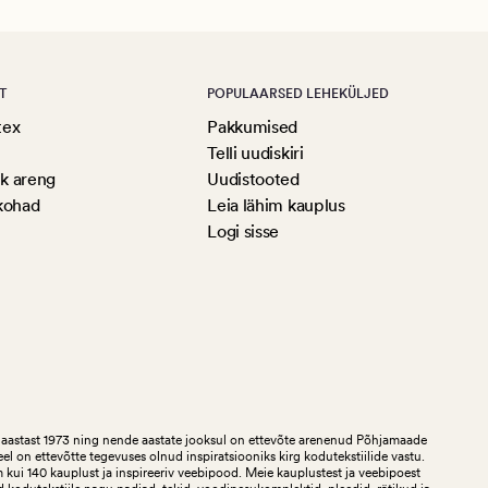
T
POPULAARSED LEHEKÜLJED
tex
Pakkumised
Telli uudiskiri
ik areng
Uudistooted
kohad
Leia lähim kauplus
Logi sisse
aastast 1973 ning nende aastate jooksul on ettevõte arenenud Põhjamaade
teel on ettevõtte tegevuses olnud inspiratsiooniks kirg kodutekstiilide vastu.
ui 140 kauplust ja inspireeriv veebipood. Meie kauplustest ja veebipoest