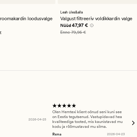
st
arvustust
se
keskmise
guga
hinnanguga
Leah üles&alla
4
roomakardin loodusvalge
Valgust filtreeriv voldikkardin valge
9,95 €
Nåværende pris_ee
47,97 €
47,97 €
Nüüd
Vanlig pris_ee
79,95 €
Enne
79,95 €
€
Olen Hemtexi klient oönud seni kuni see
Tar
on Eestis tegutsenud. Vastupidavad hea
abi
2026-04-25
kvaliteediga tooted, mis kaunistavad mu
ala
kodu ja rõõmustavad mu silma.
An
Rena
2026-04-23