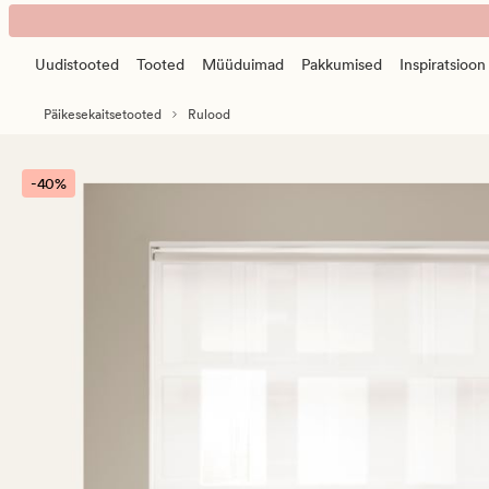
Tea
Animated
läbipaistev
banner.
rulookardin
Uudistooted
Tooted
Müüduimad
Pakkumised
Inspiratsioon
Press
loodusvalge
ESCAPE
Päikesekaitsetooted
Rulood
to
pause.
-40%