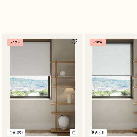
-40%
-40%
4
(55)
5
(18)
55
18