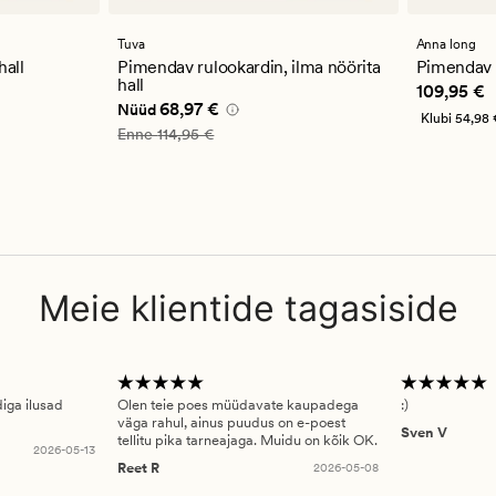
arvustust
arvustu
keskmise
keskmi
hinnanguga
hinnan
Tuva
Anna long
4
4.5
hall
Pimendav rulookardin, ilma nöörita
Pimendav 
hall
9,97 €
Pris_ee
10
109,95 €
Nåværende pris_ee
68,97 €
68,97 €
Nüüd
Klubi
54,98 
Vanlig pris_ee
114,95 €
Enne
114,95 €
Meie klientide tagasiside
diga ilusad
Olen teie poes müüdavate kaupadega
:)
väga rahul, ainus puudus on e-poest
Sven V
tellitu pika tarneajaga. Muidu on kõik OK.
2026-05-13
Reet R
2026-05-08