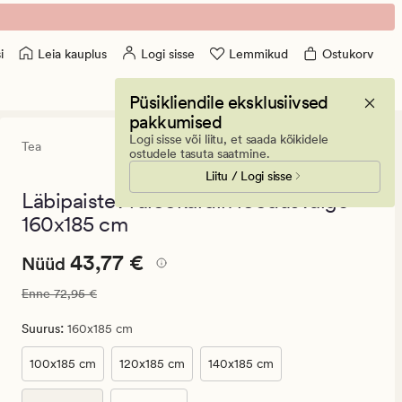
Leia kauplus
Logi sisse
Lemmikud
Ostukorv
i
Püsikliendile eksklusiivsed
pakkumised
Logi sisse või liitu, et saada kõikidele
Tea
4.5
(70)
70
ostudele tasuta saatmine.
arvustust
Liitu / Logi sisse
keskmise
hinnanguga
Läbipaistev rulookardin loodusvalge -
4.5
160x185 cm
Nåværende
Nåværende pris_ee
43,77 €
43,77 €
Nüüd
pris_ee
Vanlig pris_ee
72,95 €
Enne
72,95 €
43,77
€.
:
Suurus
160x185 cm
Vanlig
pris_ee
100x185 cm
120x185 cm
140x185 cm
72,95