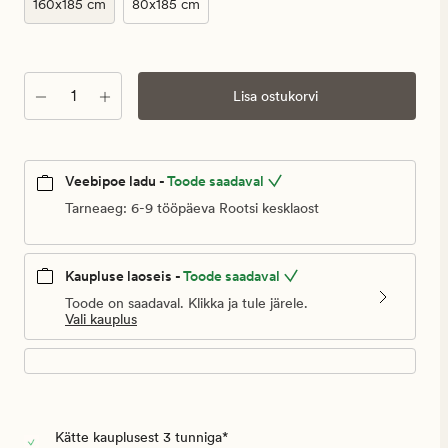
€
160x185 cm
80x185 cm
Kogus
Lisa ostukorvi
Veebipoe ladu -
Toode saadaval
Tarneaeg: 6-9 tööpäeva Rootsi kesklaost
Kaupluse laoseis -
Toode saadaval
Toode on saadaval. Klikka ja tule järele.
Vali kauplus
Kätte kauplusest 3 tunniga*