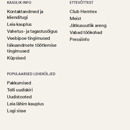
KASULIK INFO
ETTEVÕTTEST
Kontaktandmed ja
Club Hemtex
klienditugi
Meist
Leia kauplus
Jätkusuutlik areng
Vahetus- ja tagastusõigus
Vabad töökohad
Veebipoe tingimused
Pressiinfo
Isikuandmete töötlemise
tingimused
Küpsised
POPULAARSED LEHEKÜLJED
Pakkumised
Telli uudiskiri
Uudistooted
Leia lähim kauplus
Logi sisse