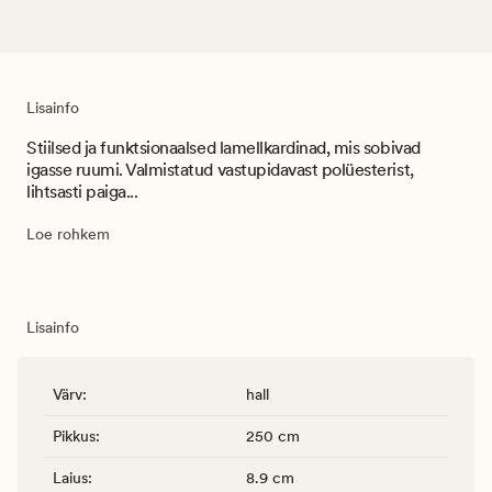
Lisainfo
Stiilsed ja funktsionaalsed lamellkardinad, mis sobivad
igasse ruumi. Valmistatud vastupidavast polüesterist,
lihtsasti paiga...
Loe rohkem
Lisainfo
Värv
:
hall
Pikkus
:
250 cm
Laius
:
8.9 cm