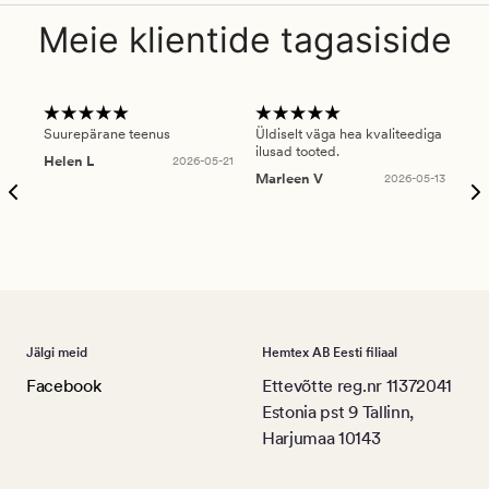
Meie klientide tagasiside
Suurepärane teenus
Üldiselt väga hea kvaliteediga
Ole
ilusad tooted.
kau
Helen L
2026-05-21
puu
Marleen V
2026-05-13
tar
Ree
Jälgi meid
Hemtex AB Eesti filiaal
Facebook
Ettevõtte reg.nr 11372041
Estonia pst 9 Tallinn,
Harjumaa 10143