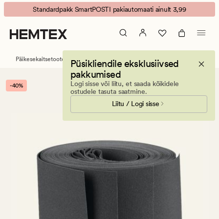
Tim
Animated
Standardpakk SmartPOSTI pakiautomaati ainult 3,99
pimendavad
banner.
lamellid
Press
hall
ESCAPE
to
Päikesekaitsetooted
Lamellkardinad
Püsikliendile eksklusiivsed
pause.
pakkumised
Logi sisse või liitu, et saada kõikidele
-40%
ostudele tasuta saatmine.
Liitu / Logi sisse