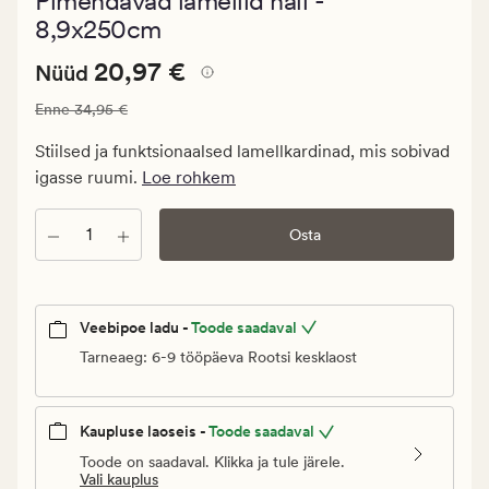
Pimendavad lamellid hall -
keskmise
hinnangug
8,9x250cm
5
Nåværende
Nåværende pris_ee
20,97 €
20,97 €
Nüüd
pris_ee
Vanlig pris_ee
34,95 €
Enne
34,95 €
20,97
€.
Stiilsed ja funktsionaalsed lamellkardinad, mis sobivad
Vanlig
igasse ruumi.
Loe rohkem
pris_ee
34,95
Kogus
Osta
€
Veebipoe ladu -
Toode saadaval
Tarneaeg: 6-9 tööpäeva Rootsi kesklaost
Kaupluse laoseis -
Toode saadaval
Toode on saadaval. Klikka ja tule järele.
Vali kauplus