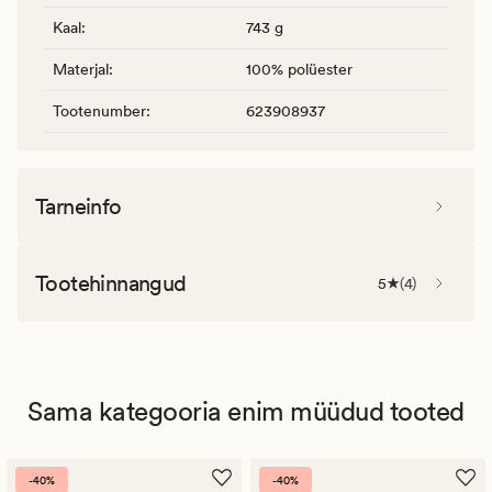
Kaal
:
743 g
Materjal
:
100% polüester
Tootenumber
:
623908937
Tarneinfo
Tootehinnangud
5
(
4
)
Sama kategooria enim müüdud tooted
-40%
-40%