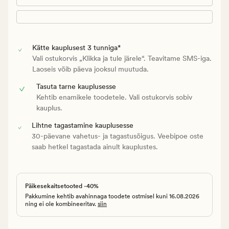
Kätte kauplusest 3 tunniga*
Vali ostukorvis „Klikka ja tule järele“. Teavitame SMS-iga.
Laoseis võib päeva jooksul muutuda.
Tasuta tarne kauplusesse
Kehtib enamikele toodetele. Vali ostukorvis sobiv
kauplus.
Lihtne tagastamine kauplusesse
30-päevane vahetus- ja tagastusõigus. Veebipoe oste
saab hetkel tagastada ainult kauplustes.
Päikesekaitsetooted -40%
Pakkumine kehtib avahinnaga toodete ostmisel kuni 16.08.2026
ning ei ole kombineeritav.
siin