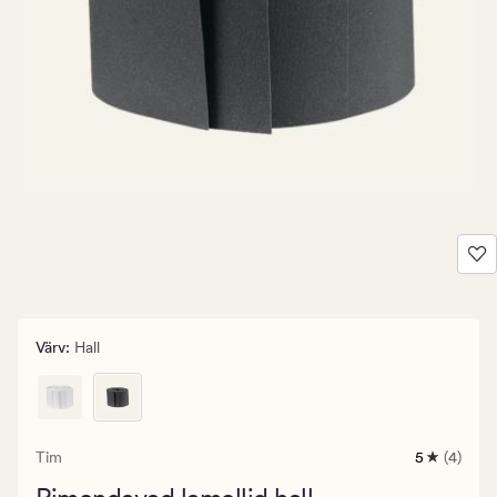
Värv
:
Hall
Tim
5
(4)
4
arvustust