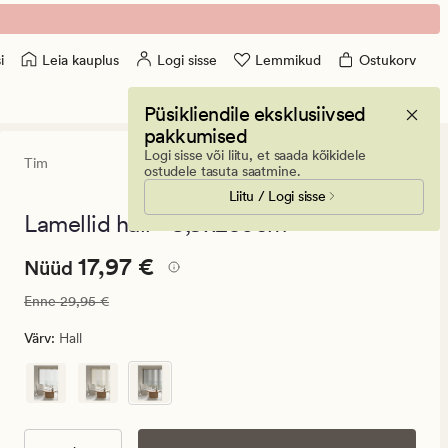
Leia kauplus
Logi sisse
Lemmikud
Ostukorv
i
Püsikliendile eksklusiivsed
pakkumised
Logi sisse või liitu, et saada kõikidele
Tim
4.5
(21)
21
ostudele tasuta saatmine.
arvustust
Liitu / Logi sisse
keskmise
hinnanguga
Lamellid hall - 8,9x250cm
4.5
Nåværende
Nåværende pris_ee
17,97 €
17,97 €
Nüüd
pris_ee
Vanlig pris_ee
29,95 €
Enne
29,95 €
17,97
€.
Värv
:
Hall
Vanlig
pris_ee
29,95
€