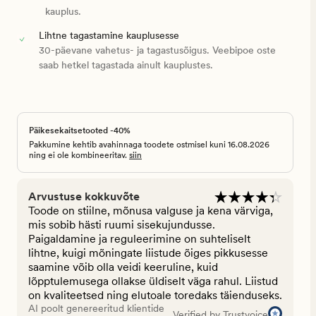
kauplus.
Lihtne tagastamine kauplusesse
30-päevane vahetus- ja tagastusõigus. Veebipoe oste
saab hetkel tagastada ainult kauplustes.
Päikesekaitsetooted -40%
Pakkumine kehtib avahinnaga toodete ostmisel kuni 16.08.2026
ning ei ole kombineeritav.
siin
Arvustuse kokkuvõte
Toode on stiilne, mõnusa valguse ja kena värviga,
mis sobib hästi ruumi sisekujundusse.
Paigaldamine ja reguleerimine on suhteliselt
lihtne, kuigi mõningate liistude õiges pikkusesse
saamine võib olla veidi keeruline, kuid
lõpptulemusega ollakse üldiselt väga rahul. Liistud
on kvaliteetsed ning elutoale toredaks täienduseks.
AI poolt genereeritud klientide
Verified by Trustvoice