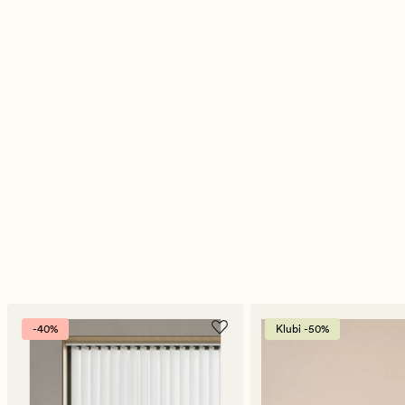
-40%
Klubi -50%