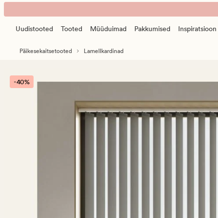
Tim
Animated
lamellid
banner.
hall
Uudistooted
Tooted
Müüduimad
Pakkumised
Inspiratsioon
Press
ESCAPE
Päikesekaitsetooted
Lamellkardinad
to
pause.
-40%