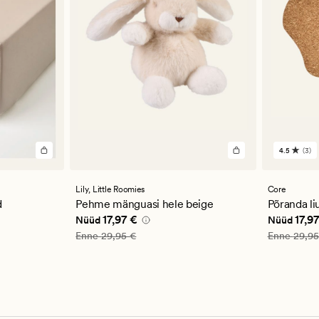
4.5
(3)
3
arvustu
keskmi
hinnan
Lily,
Little Roomies
Core
4.5
d
Pehme mänguasi hele beige
Põranda li
Nåværende pris_ee
17,97 €
Nåværend
17,97 €
17,9
Nüüd
Nüüd
Vanlig pris_ee
29,95 €
Vanlig pris
Enne
29,95 €
Enne
29,95