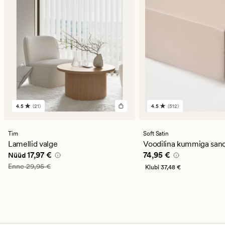
4.5
(21)
4.5
(512)
21
512
arvustust
arvustust
keskmise
keskmise
hinnanguga
hinnanguga
Tim
Soft Satin
4.5
4.5
Lamellid valge
Voodilina kummiga san
Nåværende pris_ee
17,97 €
Pris_ee
74,95 €
17,97 €
74,95 €
Nüüd
Vanlig pris_ee
29,95 €
Enne
29,95 €
Klubi
37,48 €