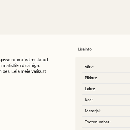
Lisainfo
igasse ruumi. Valmistatud
imalistliku disainiga.
Värv
:
des. Leia meie valikust
Pikkus
:
Laius
:
Kaal
:
Materjal
:
Tootenumber
: