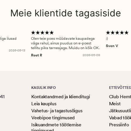
Meie klientide tagasiside
diga ilusad
Olen teie poes müüdavate kaupadega
:)
väga rahul, ainus puudus on e-poest
Sven V
tellitu pika tarneajaga. Muidu on kõik OK.
2026-05-13
Reet R
2026-05-08
KASULIK INFO
ETTEVÕTTES
041
Kontaktandmed ja klienditugi
Club Hem
Leia kauplus
Meist
Vahetus- ja tagastusõigus
Jätkusuutl
Veebipoe tingimused
Vabad töö
Isikuandmete töötlemise
Pressiinfo
tingimused