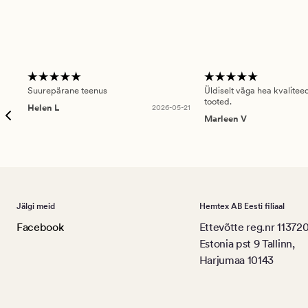
Suurepärane teenus
Üldiselt väga hea kvalitee
tooted.
Helen L
2026-05-21
Marleen V
Jälgi meid
Hemtex AB Eesti filiaal
Facebook
Ettevõtte reg.nr 11372
Estonia pst 9 Tallinn,
Harjumaa 10143