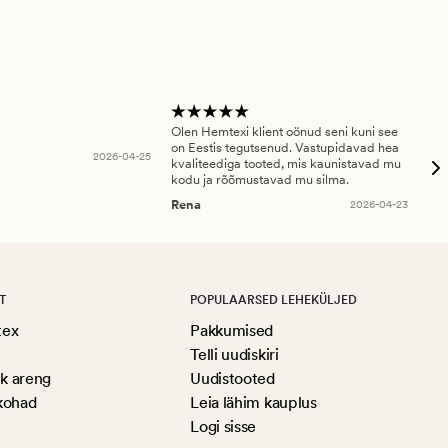
Olen Hemtexi klient oönud seni kuni see
Tar
on Eestis tegutsenud. Vastupidavad hea
abi
2026-04-25
kvaliteediga tooted, mis kaunistavad mu
ala
kodu ja rõõmustavad mu silma.
An
Rena
2026-04-23
T
POPULAARSED LEHEKÜLJED
tex
Pakkumised
Telli uudiskiri
ik areng
Uudistooted
kohad
Leia lähim kauplus
Logi sisse