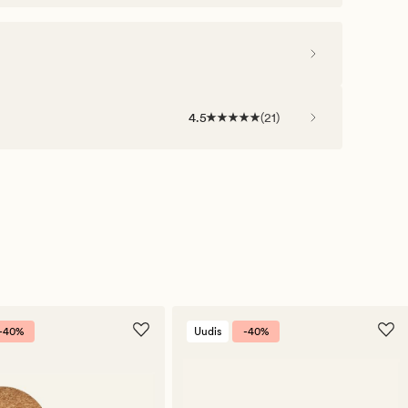
4.5
(
21
)
-40%
Uudis
-40%