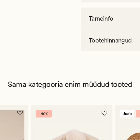
Tarneinfo
Tootehinnangud
Sama kategooria enim müüdud tooted
-40%
Uudis