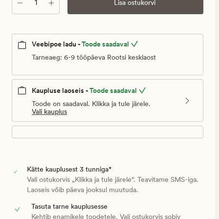
Kogus
Lisa ostukorvi
Veebipoe ladu -
Toode saadaval
Tarneaeg: 6-9 tööpäeva Rootsi kesklaost
Kaupluse laoseis -
Toode saadaval
Toode on saadaval. Klikka ja tule järele.
Vali kauplus
Kätte kauplusest 3 tunniga*
Vali ostukorvis „Klikka ja tule järele“. Teavitame SMS-iga.
Laoseis võib päeva jooksul muutuda.
Tasuta tarne kauplusesse
Kehtib enamikele toodetele. Vali ostukorvis sobiv