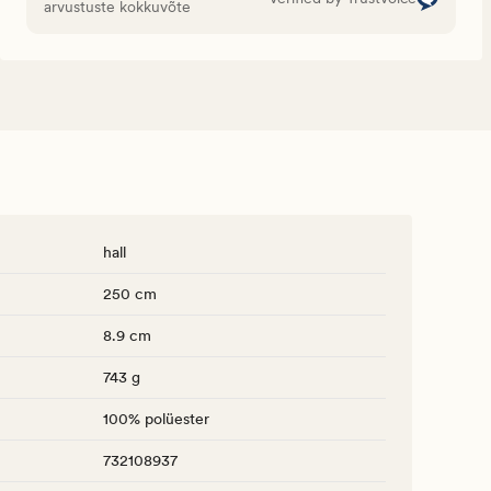
arvustuste kokkuvõte
hall
250 cm
8.9 cm
743 g
100% polüester
732108937