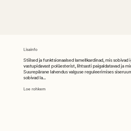
Lisainfo
Stiilsed ja funktsionaalsed lamellkardinad, mis sobivad 
vastupidavast polüesterist, lihtsasti paigaldatavad ja min
Suurepärane lahendus valguse reguleerimises siseruumi
sobivad la...
Loe rohkem