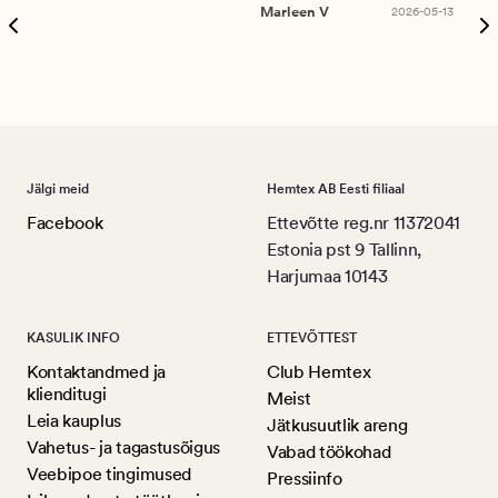
puu
Marleen V
2026-05-13
tar
Ree
Jälgi meid
Hemtex AB Eesti filiaal
Facebook
Ettevõtte reg.nr 11372041
Estonia pst 9 Tallinn,
Harjumaa 10143
KASULIK INFO
ETTEVÕTTEST
Kontaktandmed ja
Club Hemtex
klienditugi
Meist
Leia kauplus
Jätkusuutlik areng
Vahetus- ja tagastusõigus
Vabad töökohad
Veebipoe tingimused
Pressiinfo