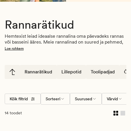
Rannarätikud
Hemtexist leiad ideaalse rannalina oma päevadeks rannas 
või basseini ääres. Meie rannalinad on suured ja pehmed, 
pakkudes nii mugavust kui ka piisavalt ruumi, et end välja 
Loe rohkem
sirutada. Valikus on lai valik värve ja mustreid – 
leia rannarätik, mis sobib just sinu stiiliga. Olgu sinu 
eelistuseks erksad toonid või rahulikud värvid, meil on 
midagi igale maitsele.
Rannarätikud
Lillepotid
Toolipadjad
Õue
Kõik filtrid
Sorteeri
Suurused
Värvid
14 toodet