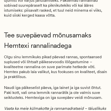
ujumist või varjus jahutamiseks. Paksemad rannalinad
sobivad suurepäraselt ka piknikutekiks või kai ääres
istumiseks: piisavalt rasked, et tuul neid minema ei viiks,
kuid siiski kerged kaasa võtta.
Tee suvepäevad mõnusamaks
Hemtexi rannalinadega
Olgu sinu lemmikuks pikad päevad rannas, spontaansed
suplused või lihtsalt päikesevoodis lõõgastumine –
kvaliteetne rannalina on suve parimate hetkede võti.
Hemtex pakub laia valikut, kus fookuses on kvaliteet, disain
ja praktilisus.
Naudi iga päikeselist päeva, iga lainet ja iga suvist õhtut.
Paki kott, vali oma lemmik rannarätik ja ole valmis suve
seiklusteks. Hemtexiga on iga suvepäev veidi mõnusam.
Vaata ka meie külmakotte ja rannamadratseid – täiuslikuks