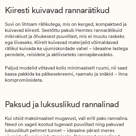
Kiiresti kuivavad rannarätikud
Suvi on lihtsam rätikutega, mis on kerged, kompaktsed ja
kuivavad kiiresti. Seetõttu pakub Hemtex rannarätikuid
mikrokiust ja õhukesest puuvillast, mis ei muutu raskeks
ega liivaseks. Kiirelt kuivavad materjalid võimaldavad
rätikul kuivada ka ujumiskordade vahel – ideaalne lastega
peredele, reisidele ja aktiivseteks rannapäevadeks.
Paljud mudelid võtavad kotis minimaalselt ruumi, nii saad
kaasa pakkida ka päikesekreemi, raamatu ja snäkid – ilma
kompromissideta.
Paksud ja luksuslikud rannalinad
Kui otsid maksimaalset mugavust, vali eriti paks rannalina.
Need on sageli kootud tugevast puuvillast ning pakuvad
luksuslikult pehmet tunnet – ideaalne pärast meres