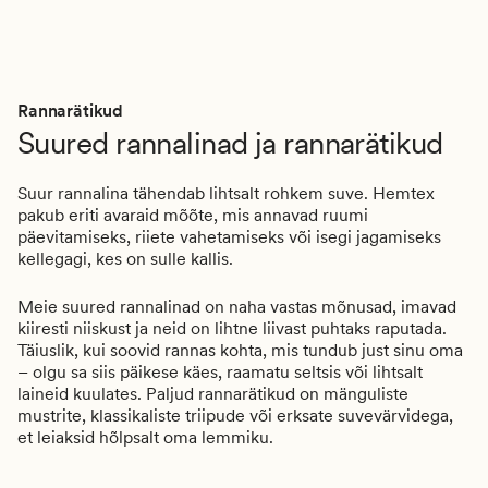
Rannarätikud
Suured rannalinad ja rannarätikud
Suur rannalina tähendab lihtsalt rohkem suve. Hemtex
pakub eriti avaraid mõõte, mis annavad ruumi
päevitamiseks, riiete vahetamiseks või isegi jagamiseks
kellegagi, kes on sulle kallis.
Meie suured rannalinad on naha vastas mõnusad, imavad
kiiresti niiskust ja neid on lihtne liivast puhtaks raputada.
Täiuslik, kui soovid rannas kohta, mis tundub just sinu oma
– olgu sa siis päikese käes, raamatu seltsis või lihtsalt
laineid kuulates. Paljud rannarätikud on mänguliste
mustrite, klassikaliste triipude või erksate suvevärvidega,
et leiaksid hõlpsalt oma lemmiku.