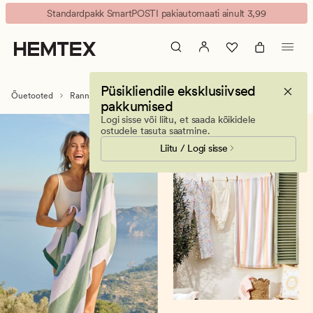
Rannalinad
Animated
Standardpakk SmartPOSTI pakiautomaati ainult 3,99
ja
banner.
rannarätikud
Press
–
ESCAPE
suured
to
Püsikliendile eksklusiivsed
rannalinad
pause.
Õuetooted
Rannarätikud
pakkumised
ja
Logi sisse või liitu, et saada kõikidele
hamam-
ostudele tasuta saatmine.
rätikud
Liitu / Logi sisse