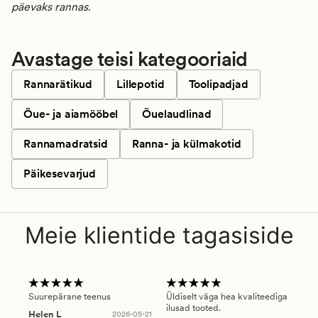
päevaks rannas.
Avastage teisi kategooriaid
Rannarätikud
Lillepotid
Toolipadjad
Õue- ja aiamööbel
Õuelaudlinad
Rannamadratsid
Ranna- ja külmakotid
Päikesevarjud
Meie klientide tagasiside
Suurepärane teenus
Üldiselt väga hea kvaliteediga
Ole
ilusad tooted.
kau
Helen L
2026-05-21