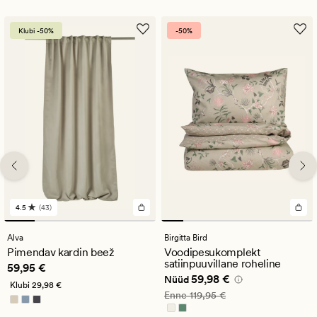
Klubi -50%
-50%
4.5
(43)
43
arvustust
keskmise
Alva
Birgitta Bird
hinnanguga
Pimendav kardin beež
Voodipesukomplekt
4.5
satiinpuuvillane roheline
Pris_ee
59,95 €
59,95 €
Nåværende pris_ee
59,98 €
59,98 €
Nüüd
Klubi
29,98 €
Vanlig pris_ee
119,95 €
Enne
119,95 €