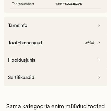
Tootenumber
:
10167935045325
Tarneinfo
Tootehinnangud
0
(
0
)
Hooldusjuhis
Sertifikaadid
Sama kategooria enim müüdud tooted