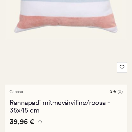
Cabana
0
(0)
0
arvustust
Rannapadi mitmevärviline/roosa -
keskmise
hinnangug
35x45 cm
0
Pris_ee
Pris_ee
39,95 €
39,95 €
39,95