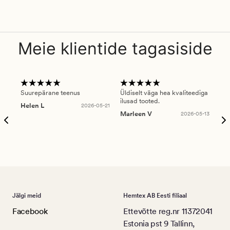
Meie klientide tagasiside
Suurepärane teenus
Üldiselt väga hea kvaliteediga
Ole
ilusad tooted.
kau
Helen L
2026-05-21
puu
Marleen V
2026-05-13
tar
Ree
Jälgi meid
Hemtex AB Eesti filiaal
Facebook
Ettevõtte reg.nr 11372041
Estonia pst 9 Tallinn,