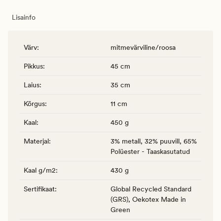
Lisainfo
Värv
:
mitmevärviline/roosa
Pikkus
:
45 cm
Laius
:
35 cm
Kõrgus
:
11 cm
Kaal
:
450 g
Materjal
:
3% metall, 32% puuvill, 65%
Polüester - Taaskasutatud
Kaal g/m2
:
430 g
Sertifikaat
:
Global Recycled Standard
(GRS), Oekotex Made in
Green