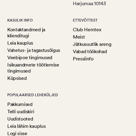
Harjumaa 10143
KASULIK INFO
ETTEVÕTTEST
Kontaktandmed ja
Club Hemtex
klienditugi
Meist
Leia kauplus
Jätkusuutlik areng
Vahetus- ja tagastusõigus
Vabad töökohad
Veebipoe tingimused
Pressiinfo
Isikuandmete töötlemise
tingimused
Küpsised
POPULAARSED LEHEKÜLJED
Pakkumised
Telli uudiskiri
Uudistooted
Leia lähim kauplus
Logi sisse