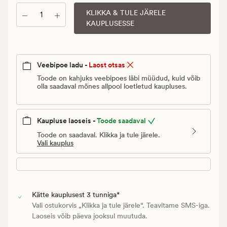
€.
KLIKKA & TULE JÄRELE
Kogus
Vanlig
KAUPLUSESSE
pris_ee
39,95
€
Veebipoe ladu -
Laost otsas
Toode on kahjuks veebipoes läbi müüdud, kuid võib
olla saadaval mõnes allpool loetletud kaupluses.
Kaupluse laoseis -
Toode saadaval
Toode on saadaval. Klikka ja tule järele.
Vali kauplus
Kätte kauplusest 3 tunniga*
Vali ostukorvis „Klikka ja tule järele“. Teavitame SMS-iga.
Laoseis võib päeva jooksul muutuda.