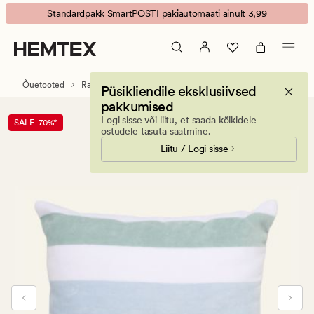
Cabana
Animated
Standardpakk SmartPOSTI pakiautomaati ainult 3,99
Rannapadi
banner.
mitmevärviline/roosa
Press
ESCAPE
to
Õuetooted
Rannamadratsid
Püsikliendile eksklusiivsed
pause.
pakkumised
Logi sisse või liitu, et saada kõikidele
SALE -70%*
ostudele tasuta saatmine.
Liitu / Logi sisse