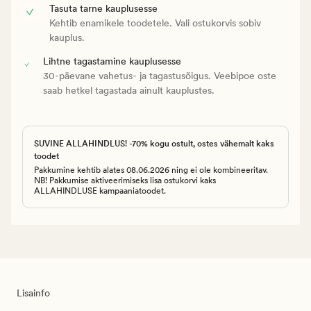
Tasuta tarne kauplusesse
Kehtib enamikele toodetele. Vali ostukorvis sobiv
kauplus.
Lihtne tagastamine kauplusesse
30-päevane vahetus- ja tagastusõigus. Veebipoe oste
saab hetkel tagastada ainult kauplustes.
SUVINE ALLAHINDLUS! -70% kogu ostult, ostes vähemalt kaks
toodet
Pakkumine kehtib alates 08.06.2026 ning ei ole kombineeritav.
NB! Pakkumise aktiveerimiseks lisa ostukorvi kaks
ALLAHINDLUSE kampaaniatoodet.
Lisainfo