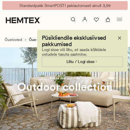
Aiamööbel
Animated
Standardpakk SmartPOSTI pakiautomaati ainult 3,99
-
banner.
õuemööbel
Press
-
ESCAPE
terrassile,
to
Püsikliendile eksklusiivsed
rõdule
pause.
Õuetooted
Õue- ja aiamööbel
pakkumised
ja
Logi sisse või liitu, et saada kõikidele
õuealale.
ostudele tasuta saatmine.
Liitu / Logi sisse