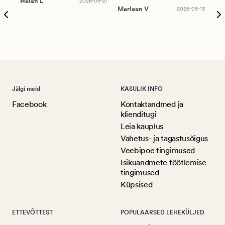
Helen L
2026-05-21
puu
Marleen V
2026-05-13
tar
Ree
Jälgi meid
KASULIK INFO
Facebook
Kontaktandmed ja
klienditugi
Leia kauplus
Vahetus- ja tagastusõigus
Veebipoe tingimused
Isikuandmete töötlemise
tingimused
Küpsised
ETTEVÕTTEST
POPULAARSED LEHEKÜLJED