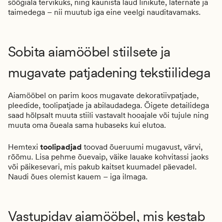
söögiala tervikuks, ning kaunista laud linikute, laternate ja
taimedega – nii muutub iga eine veelgi nauditavamaks.
Sobita aiamööbel stiilsete ja
mugavate patjadening tekstiilidega
Aiamööbel on parim koos mugavate dekoratiivpatjade,
pleedide, toolipatjade ja abilaudadega. Õigete detailidega
saad hõlpsalt muuta stiili vastavalt hooajale või tujule ning
muuta oma õueala sama hubaseks kui elutoa.
Hemtexi
toolipadjad
toovad õueruumi mugavust, värvi,
rõõmu. Lisa pehme õuevaip, väike lauake kohvitassi jaoks
või päikesevari, mis pakub kaitset kuumadel päevadel.
Naudi õues olemist kauem – iga ilmaga.
Vastupidav aiamööbel, mis kestab