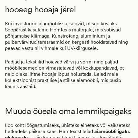
hooaeg hooaja järel
Kui investeerid aiamööblisse, soovid, et see kestaks.
Seepärast kasutame Hemtexis materjale, mis sobivad
põhjamaise kliimaga. Kunstrotang, alumiinium ja
pulbervärvitud terasraamid on kergesti hooldatavad ning
peavad vastu nii vihmale kui UV-kiirgusele.
Padjad ja tekstiilid hoiavad värvi ja vormi ning paljud
mööbliesemed on virnastatavad või kokkupandavad, et
neid oleks lihtne hooaja lõpus hoiustada. Leiad meie
kollektsioonist praktilise ja stiilse aiamööbli, mis püsib
kaunis aastaid.
Muuda õueala oma lemmikpaigaks
Loo koht lõõgastumiseks, ühisteks eineteks või vaikseteks
hetkedeks päikese käes. Hemtexist leiad
aiamööbli igaks
olukorraks
– siin kohtuvad funktsionaalsus, kvaliteet ja