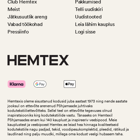
Club Hemtex
Pakkumised
Meist
Telli uudiskiri
Jätkusuutlik areng
Uudistooted
Vabad töökohad
Leia lähim kauplus
Pressiinfo
Logi sisse
Hemtexis oleme sisustanud kodusid juba aastast 1973 ning nende aastate
jooksul on ettevõte arenenud Põhjamaade juhtivaks
kodutekstiiliettevõtteks.
Sellel teel on ettevõtte tegevuses olnud
inspiratsiooniks kirg kodutekstiilide vastu. Tänaseks on Hemtexil
Põhjamaades enam kui 140 kauplust ja inspireeriv veebipood. Meie
kauplustest ja veebipoest Hemtex.ee leiad hea hinnaga kvaliteetseid
kodutekstiile nagu padjad, tekid, voodipesukomplektid, pleedid, rätikud ja
laudlinad ning palju muudki, millega oma kodust veelgi hubasem teha.