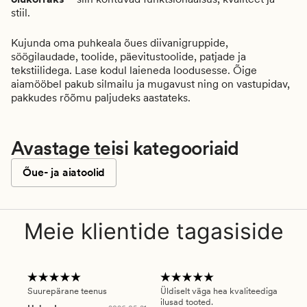
stiil.
Kujunda oma puhkeala õues diivanigruppide,
söögilaudade, toolide, päevitustoolide, patjade ja
tekstiilidega. Lase kodul laieneda loodusesse. Õige
aiamööbel pakub silmailu ja mugavust ning on vastupidav,
pakkudes rõõmu paljudeks aastateks.
Avastage teisi kategooriaid
Õue- ja aiatoolid
Meie klientide tagasiside
Suurepärane teenus
Üldiselt väga hea kvaliteediga
Ole
ilusad tooted.
kau