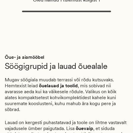
Õue- ja aiamööbel
Söögigrupid ja lauad õuealale
Mugav söögiala muudab terrassi või rõdu kutsuvaks.
Hemtexist leiad
õuelauad ja toolid
, mis sobivad nii
avarasse aeda kui ka väikesele rõdule. Valikus on kõik
alates kompaktsetest kohvikomplektidest kahele kuni
suuremate kooslusteni, kuhu mahub ära kogu pere ja
sõbrad.
Lauad on kergesti puhastatavad ja toole on lihtne vastavalt
vajadusele ümber paigutada. Lisa
õuevaip
, et siduda