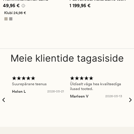
4.5
5
Pris_ee
49,95 €
Pris_ee
1 199,95 €
49,95 €
1 199,95 €
Klubi
24,98 €
Meie klientide tagasiside
Suurepärane teenus
Üldiselt väga hea kvaliteediga
Ole
ilusad tooted.
kau
Helen L
2026-05-21
puu
Marleen V
2026-05-13
tar
Ree