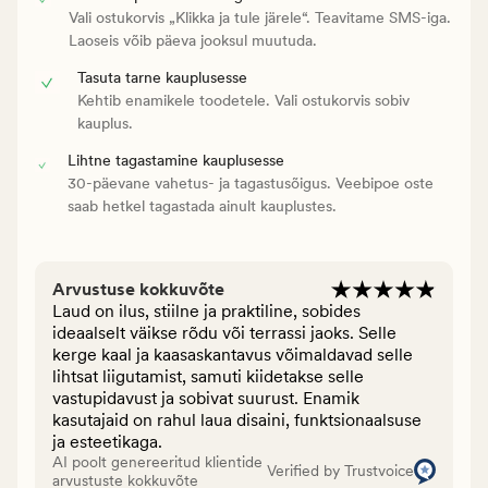
Vali ostukorvis „Klikka ja tule järele“. Teavitame SMS-iga.
Laoseis võib päeva jooksul muutuda.
Tasuta tarne kauplusesse
Kehtib enamikele toodetele. Vali ostukorvis sobiv
kauplus.
Lihtne tagastamine kauplusesse
30-päevane vahetus- ja tagastusõigus. Veebipoe oste
saab hetkel tagastada ainult kauplustes.
Arvustuse kokkuvõte
Laud on ilus, stiilne ja praktiline, sobides
ideaalselt väikse rõdu või terrassi jaoks. Selle
kerge kaal ja kaasaskantavus võimaldavad selle
lihtsat liigutamist, samuti kiidetakse selle
vastupidavust ja sobivat suurust. Enamik
kasutajaid on rahul laua disaini, funktsionaalsuse
ja esteetikaga.
AI poolt genereeritud klientide
Verified by Trustvoice
arvustuste kokkuvõte