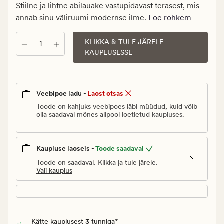
€.
Stiilne ja lihtne abilauake vastupidavast terasest, mis
Vanlig
annab sinu väliruumi modernse ilme.
Loe rohkem
pris_ee
29,97
KLIKKA & TULE JÄRELE
Kogus
€
KAUPLUSESSE
Veebipoe ladu -
Laost otsas
Toode on kahjuks veebipoes läbi müüdud, kuid võib
olla saadaval mõnes allpool loetletud kaupluses.
Kaupluse laoseis -
Toode saadaval
Toode on saadaval. Klikka ja tule järele.
Vali kauplus
Kätte kauplusest 3 tunniga*