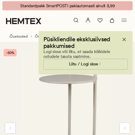
Anton
Animated
Standardpakk SmartPOSTI pakiautomaati ainult 3,99
Abilaud
banner.
beež
Press
ESCAPE
to
Õuetooted
Õue- ja aiamööbel
Õue- ja aialauad
Püsikliendile eksklusiivsed
pause.
pakkumised
Logi sisse või liitu, et saada kõikidele
-50%
ostudele tasuta saatmine.
Liitu / Logi sisse