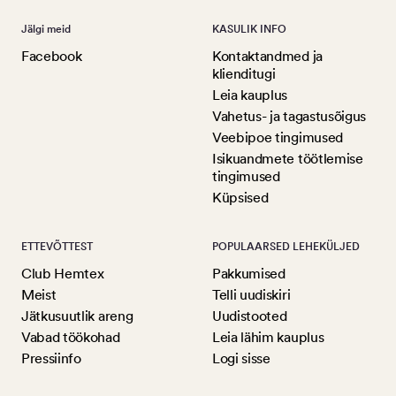
Jälgi meid
KASULIK INFO
Facebook
Kontaktandmed ja
klienditugi
Leia kauplus
Vahetus- ja tagastusõigus
Veebipoe tingimused
Isikuandmete töötlemise
tingimused
Küpsised
ETTEVÕTTEST
POPULAARSED LEHEKÜLJED
Club Hemtex
Pakkumised
Meist
Telli uudiskiri
Jätkusuutlik areng
Uudistooted
Vabad töökohad
Leia lähim kauplus
Pressiinfo
Logi sisse