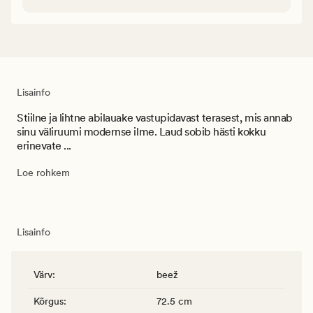
Lisainfo
Stiilne ja lihtne abilauake vastupidavast terasest, mis annab
sinu väliruumi modernse ilme. Laud sobib hästi kokku
erinevate ...
Loe rohkem
Lisainfo
Värv
:
beež
Kõrgus
:
72.5 cm