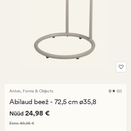
Anton,
Forms & Objects
0
(0)
0
arvustust
Abilaud beež - 72,5 cm ø35,8
keskmise
hinnangug
Nåværende
Nåværende pris_ee
24,98 €
0
24,98 €
Nüüd
pris_ee
Vanlig pris_ee
49,95 €
Enne
49,95 €
24,98