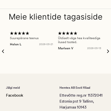
Meie klientide tagasiside
Suurepärane teenus
Üldiselt väga hea kvaliteediga
Ole
ilusad tooted.
kau
Helen L
2026-05-21
puu
Marleen V
2026-05-13
tar
Ree
Jälgi meid
Hemtex AB Eesti filiaal
Facebook
Ettevõtte reg.nr 11372041
Estonia pst 9 Tallinn,
Harjumaa 10143