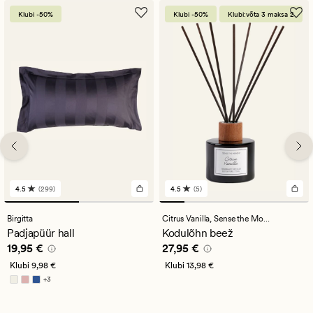
Klubi -50%
Klubi -50%
Klubi:võta 3 maksa 2
4.5
(299)
4.5
(5)
299
5
arvustust
arvustust
keskmise
keskmise
Birgitta
Citrus Vanilla,
Sense the Moment
hinnanguga
hinnanguga
Padjapüür hall
Kodulõhn beež
4.5
4.5
Pris_ee
19,95 €
Pris_ee
27,95 €
19,95 €
27,95 €
Klubi
9,98 €
Klubi
13,98 €
+
3
Saadaval rohkemates värvitoonides