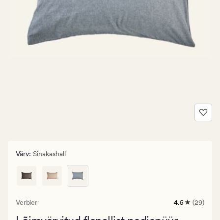
Värv
:
Sinakashall
Verbier
4.5
(29)
29
arvustust