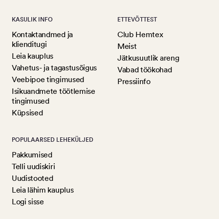
KASULIK INFO
ETTEVÕTTEST
Kontaktandmed ja
Club Hemtex
klienditugi
Meist
Leia kauplus
Jätkusuutlik areng
Vahetus- ja tagastusõigus
Vabad töökohad
Veebipoe tingimused
Pressiinfo
Isikuandmete töötlemise
tingimused
Küpsised
POPULAARSED LEHEKÜLJED
Pakkumised
Telli uudiskiri
Uudistooted
Leia lähim kauplus
Logi sisse