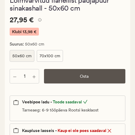
Lõimvärvitud flanellist padjapüür
keskmise
hinnanguga
sinakashall - 50x60 cm
4.5
Pris_ee
Pris_ee
27,95 €
27,95 €
27,95
€.
Klubi
13,98 €
Klubi
:
Suurus
50x60 cm
13,98
€
50x60 cm
70x100 cm
Kogus
Osta
Veebipoe ladu -
Toode saadaval
Tarneaeg: 6-9 tööpäeva Rootsi kesklaost
Kaupluse laoseis -
Kaup ei ole poes saadaval