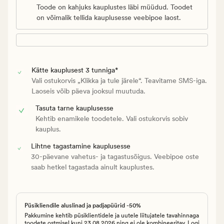
Toode on kahjuks kauplustes läbi müüdud. Toodet
on võimalik tellida kauplusesse veebipoe laost.
Kätte kauplusest 3 tunniga*
Vali ostukorvis „Klikka ja tule järele“. Teavitame SMS-iga.
Laoseis võib päeva jooksul muutuda.
Tasuta tarne kauplusesse
Kehtib enamikele toodetele. Vali ostukorvis sobiv
kauplus.
Lihtne tagastamine kauplusesse
30-päevane vahetus- ja tagastusõigus. Veebipoe oste
saab hetkel tagastada ainult kauplustes.
Püsikliendile aluslinad ja padjapüürid -50%
Pakkumine kehtib püsiklientidele ja uutele liitujatele tavahinnaga
toodete ostmisel kuni 23.08.2026 ning ei ole kombineeritav. Logi