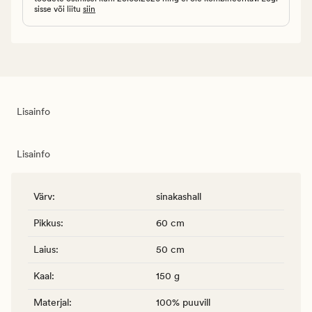
sisse või liitu
siin
Lisainfo
Lisainfo
Värv
:
sinakashall
Pikkus
:
60 cm
Laius
:
50 cm
Kaal
:
150 g
Materjal
:
100% puuvill