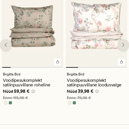
Birgitta Bird
Birgitta Bird
Voodipesukomplekt
Voodipesukomplekt
satiinpuuvillane roheline
satiinpuuvillane loodusvalge
Nåværende pris_ee
59,98 €
Nåværende pris_ee
39,98 €
59,98 €
39,98 €
Nüüd
Nüüd
Vanlig pris_ee
119,95 €
Vanlig pris_ee
79,95 €
Enne
119,95 €
Enne
79,95 €