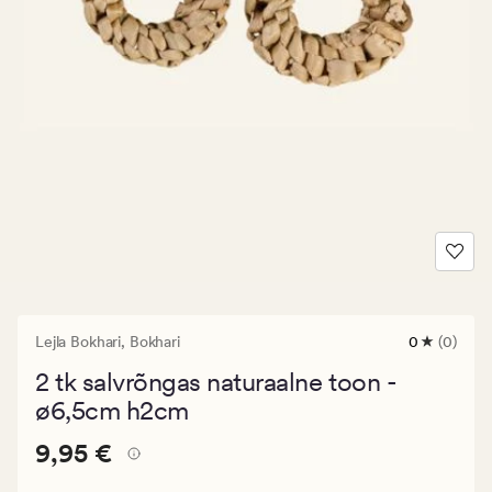
Lejla Bokhari,
Bokhari
0
(0)
0
arvustust
2 tk salvrõngas naturaalne toon -
keskmise
hinnangug
ø6,5cm h2cm
0
Pris_ee
Pris_ee
9,95 €
9,95 €
9,95