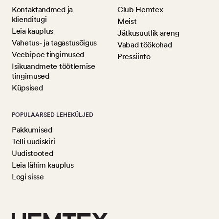
Kontaktandmed ja
Club Hemtex
klienditugi
Meist
Leia kauplus
Jätkusuutlik areng
Vahetus- ja tagastusõigus
Vabad töökohad
Veebipoe tingimused
Pressiinfo
Isikuandmete töötlemise
tingimused
Küpsised
POPULAARSED LEHEKÜLJED
Pakkumised
Telli uudiskiri
Uudistooted
Leia lähim kauplus
Logi sisse