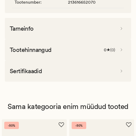
Tootenumber
:
213616652070
Tarneinfo
Tootehinnangud
0
(
0
)
Sertifikaadid
Sama kategooria enim müüdud tooted
-50%
-50%