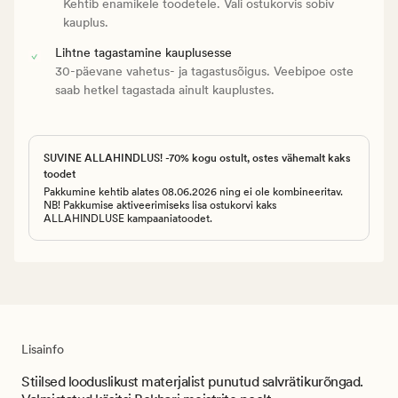
Kehtib enamikele toodetele. Vali ostukorvis sobiv
kauplus.
Lihtne tagastamine kauplusesse
30-päevane vahetus- ja tagastusõigus. Veebipoe oste
saab hetkel tagastada ainult kauplustes.
SUVINE ALLAHINDLUS! -70% kogu ostult, ostes vähemalt kaks
toodet
Pakkumine kehtib alates 08.06.2026 ning ei ole kombineeritav.
NB! Pakkumise aktiveerimiseks lisa ostukorvi kaks
ALLAHINDLUSE kampaaniatoodet.
Lisainfo
Stiilsed looduslikust materjalist punutud salvrätikurõngad.