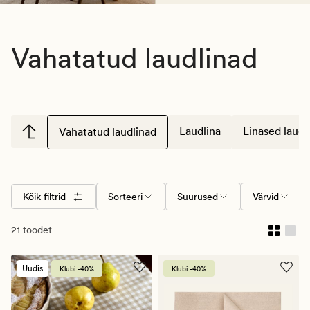
Vahatatud laudlinad
Laudlina
Linased laudl
Vahatatud laudlinad
Kõik filtrid
Sorteeri
Suurused
Värvid
21 toodet
Uudis
Klubi -40%
Klubi -40%