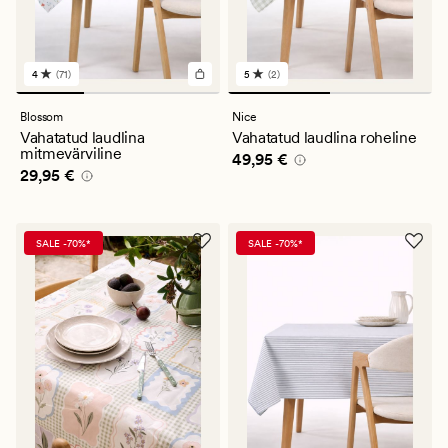
4
(71)
5
(2)
71
2
arvustust
arvustust
keskmise
keskmise
Blossom
Nice
hinnanguga
hinnanguga
Vahatatud laudlina
Vahatatud laudlina roheline
4
5
mitmevärviline
Pris_ee
49,95 €
49,95 €
Pris_ee
29,95 €
29,95 €
SALE -70%*
SALE -70%*