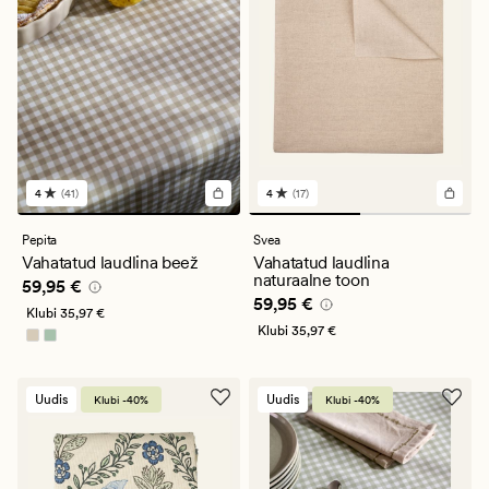
4
(41)
4
(17)
41
17
arvustust
arvustust
keskmise
keskmise
Pepita
Svea
hinnanguga
hinnanguga
Vahatatud laudlina beež
Vahatatud laudlina
4
4
naturaalne toon
Pris_ee
59,95 €
59,95 €
Pris_ee
59,95 €
59,95 €
Klubi
35,97 €
Klubi
35,97 €
Uudis
Uudis
Klubi -40%
Klubi -40%