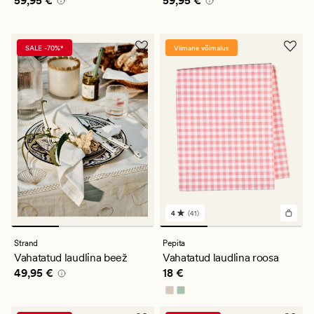
59,95 €
59,95 €
SALE -70%*
Viimane võimalus
4
(41)
41
arvustust
keskmise
Strand
Pepita
hinnanguga
Vahatatud laudlina beež
Vahatatud laudlina roosa
4
Pris_ee
49,95 €
Pris_ee
18 €
49,95 €
18 €