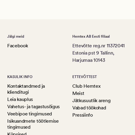
Jälgi meid
Hemtex AB Eesti filiaal
Facebook
Ettevõtte reg.nr 11372041
Estonia pst 9 Tallinn,
Harjumaa 10143
KASULIK INFO
ETTEVÕTTEST
Kontaktandmed ja
Club Hemtex
klienditugi
Meist
Leia kauplus
Jätkusuutlik areng
Vahetus- ja tagastusõigus
Vabad töökohad
Veebipoe tingimused
Pressiinfo
Isikuandmete töötlemise
tingimused
Küpsised