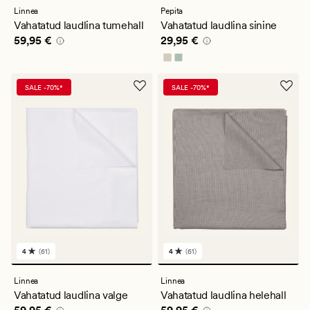
keskmise
keskmise
Linnea
Pepita
hinnanguga
hinnanguga
Vahatatud laudlina tumehall
Vahatatud laudlina sinine
4
4
Pris_ee
59,95 €
Pris_ee
29,95 €
59,95 €
29,95 €
SALE -70%*
SALE -70%*
4
(61)
4
(61)
61
61
arvustust
arvustust
keskmise
keskmise
Linnea
Linnea
hinnanguga
hinnanguga
Vahatatud laudlina valge
Vahatatud laudlina helehall
4
4
Pris_ee
59,95 €
Pris_ee
59,95 €