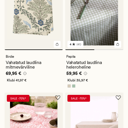
4
(41)
41
arvustust
keskmise
Birdie
Pepita
hinnanguga
Vahatatud laudlina
Vahatatud laudlina
4
mitmevärviline
heleroheline
Pris_ee
69,95 €
Pris_ee
59,95 €
69,95 €
59,95 €
Klubi
41,97 €
Klubi
35,97 €
SALE -70%*
SALE -70%*