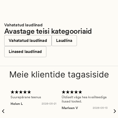
Vahatatud laudlinad
Avastage teisi kategooriaid
Vahatatud laudlinad
Laudlina
Linased laudlinad
Meie klientide tagasiside
Suurepärane teenus
Üldiselt väga hea kvaliteediga
Ole
ilusad tooted.
kau
Helen L
2026-05-21
puu
Marleen V
2026-05-13
tar
Ree