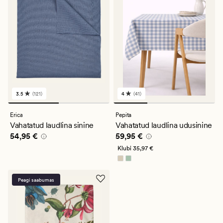
3.5
(121)
4
(41)
121
41
arvustust
arvustust
keskmise
keskmise
Erica
Pepita
hinnanguga
hinnanguga
Vahatatud laudlina sinine
Vahatatud laudlina udusinine
3.5
4
Pris_ee
54,95 €
Pris_ee
59,95 €
54,95 €
59,95 €
Klubi
35,97 €
Peagi saabumas