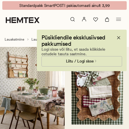
Vahatatud
Animated
Standardpakk SmartPOSTI pakiautomaati ainult 3,99
laudlinad
banner.
-
Press
Hemtex
ESCAPE
to
Püsikliendile eksklusiivsed
pause.
Lauakatmine
Laudlinad
Vahatatud laudlinad
pakkumised
Logi sisse või liitu, et saada kõikidele
ostudele tasuta saatmine.
Liitu / Logi sisse