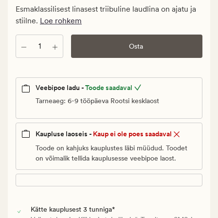
Klubi
Esmaklassilisest linasest triibuline laudlina on ajatu ja
119,97
stiilne.
Loe rohkem
€
Kogus
Osta
Veebipoe ladu -
Toode saadaval
Tarneaeg: 6-9 tööpäeva Rootsi kesklaost
Kaupluse laoseis -
Kaup ei ole poes saadaval
Toode on kahjuks kauplustes läbi müüdud. Toodet
on võimalik tellida kauplusesse veebipoe laost.
Kätte kauplusest 3 tunniga*