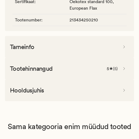
Sertifikaat
:
Oekotex standard 100,
European Flax
Tootenumber
:
213434250210
Tarneinfo
Tootehinnangud
5
(
5
)
Hooldusjuhis
Sama kategooria enim müüdud tooted