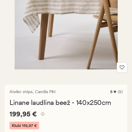
Atelier stripe,
Camilla Pihl
5
(5)
5
arvustust
Linane laudlina beež - 140x250cm
keskmise
hinnangug
Pris_ee
Pris_ee
199,95 €
5
199,95 €
199,95
€.
Klubi
119,97 €