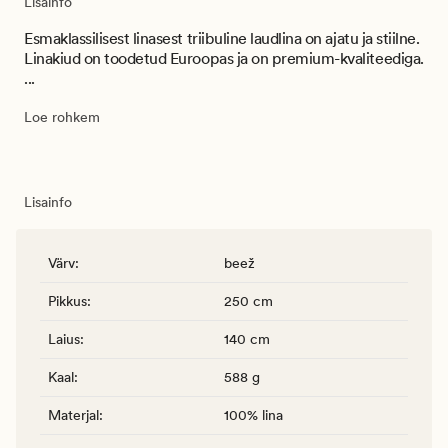
Lisainfo
Esmaklassilisest linasest triibuline laudlina on ajatu ja stiilne.
Linakiud on toodetud Euroopas ja on premium-kvaliteediga.
...
Loe rohkem
Lisainfo
Värv
:
beež
Pikkus
:
250 cm
Laius
:
140 cm
Kaal
:
588 g
Materjal
:
100% lina