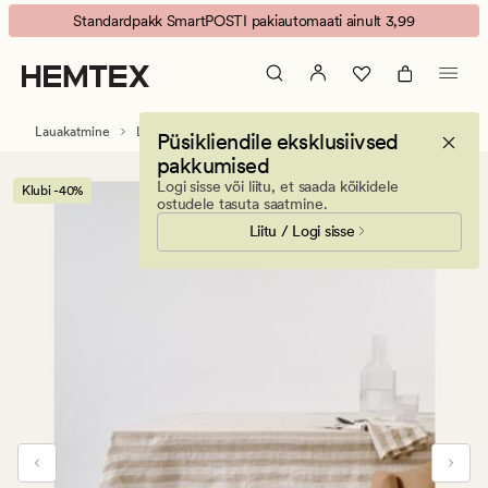
Atelier
Animated
Standardpakk SmartPOSTI pakiautomaati ainult 3,99
stripe
banner.
linane
Press
laudlina
ESCAPE
beež
to
Lauakatmine
Laudlinad
Linased laudlinad
Püsikliendile eksklusiivsed
pause.
pakkumised
Logi sisse või liitu, et saada kõikidele
Klubi -40%
ostudele tasuta saatmine.
Liitu / Logi sisse