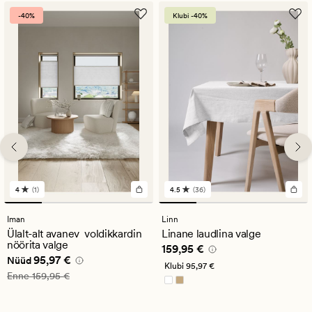
-40%
Klubi -40%
4
(1)
4.5
(36)
1
36
arvustust
arvustust
keskmise
keskmise
Iman
Linn
hinnanguga
hinnanguga
Ülalt-alt avanev voldikkardin
Linane laudlina valge
4
4.5
nöörita valge
Pris_ee
159,95 €
159,95 €
Nåværende pris_ee
95,97 €
95,97 €
Nüüd
Klubi
95,97 €
Vanlig pris_ee
159,95 €
Enne
159,95 €