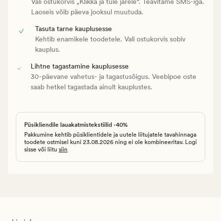
Vali ostukorvis „Klikka ja tule järele“. Teavitame SMS-iga.
Laoseis võib päeva jooksul muutuda.
Tasuta tarne kauplusesse
Kehtib enamikele toodetele. Vali ostukorvis sobiv
kauplus.
Lihtne tagastamine kauplusesse
30-päevane vahetus- ja tagastusõigus. Veebipoe oste
saab hetkel tagastada ainult kauplustes.
Püsikliendile lauakatmistekstiilid -40%
Pakkumine kehtib püsiklientidele ja uutele liitujatele tavahinnaga
toodete ostmisel kuni 23.08.2026 ning ei ole kombineeritav. Logi
sisse või liitu
siin