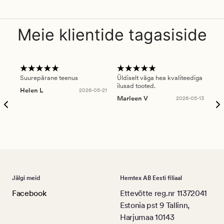
Meie klientide tagasiside
Suurepärane teenus
Üldiselt väga hea kvaliteediga
Ole
ilusad tooted.
kau
Helen L
2026-05-21
puu
Marleen V
2026-05-13
tar
Ree
Jälgi meid
Hemtex AB Eesti filiaal
Facebook
Ettevõtte reg.nr 11372041
Estonia pst 9 Tallinn,
Harjumaa 10143