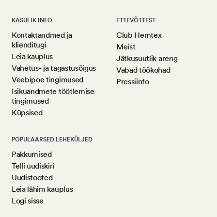
KASULIK INFO
ETTEVÕTTEST
Kontaktandmed ja
Club Hemtex
klienditugi
Meist
Leia kauplus
Jätkusuutlik areng
Vahetus- ja tagastusõigus
Vabad töökohad
Veebipoe tingimused
Pressiinfo
Isikuandmete töötlemise
tingimused
Küpsised
POPULAARSED LEHEKÜLJED
Pakkumised
Telli uudiskiri
Uudistooted
Leia lähim kauplus
Logi sisse