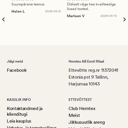
Suurepärane teenus
Üldiselt väga hea kvaliteediga
Ole
ilusad tooted.
kau
Helen L
2026-05-21
puu
Marleen V
2026-05-13
tar
Ree
Jälgi meid
Hemtex AB Eesti filiaal
Facebook
Ettevõtte reg.nr 11372041
Estonia pst 9 Tallinn,
Harjumaa 10143
KASULIK INFO
ETTEVÕTTEST
Kontaktandmed ja
Club Hemtex
klienditugi
Meist
Leia kauplus
Jätkusuutlik areng
Vahetus- ja tagastusõigus