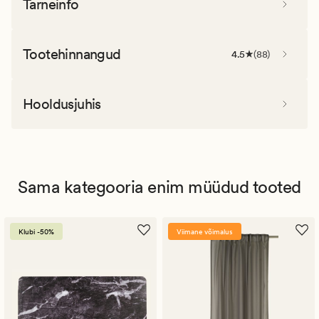
Tarneinfo
Tootehinnangud
4.5
(
88
)
Hooldusjuhis
Sama kategooria enim müüdud tooted
Klubi -50%
Viimane võimalus