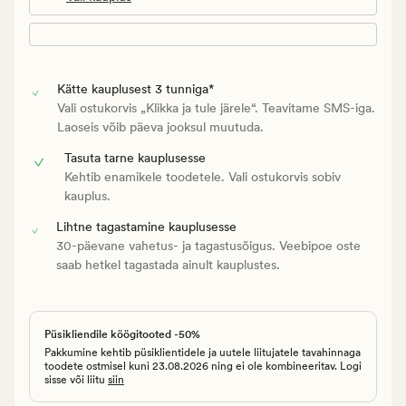
Kätte kauplusest 3 tunniga*
Vali ostukorvis „Klikka ja tule järele“. Teavitame SMS-iga.
Laoseis võib päeva jooksul muutuda.
Tasuta tarne kauplusesse
Kehtib enamikele toodetele. Vali ostukorvis sobiv
kauplus.
Lihtne tagastamine kauplusesse
30-päevane vahetus- ja tagastusõigus. Veebipoe oste
saab hetkel tagastada ainult kauplustes.
Püsikliendile köögitooted -50%
Pakkumine kehtib püsiklientidele ja uutele liitujatele tavahinnaga
toodete ostmisel kuni 23.08.2026 ning ei ole kombineeritav. Logi
sisse või liitu
siin