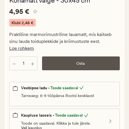
Kohamatt valge - 30x45 cm
keskmise
hinnanguga
Pris_ee
Pris_ee
4,95 €
4.5
4,95 €
4,95
€.
Klubi
2,48 €
Klubi
Praktiline marmorimustriline lauamatt, mis kaitseb
2,48
sinu lauda toiduplekkide ja kriimustuste eest.
€
Loe rohkem
Kogus
Osta
Veebipoe ladu -
Toode saadaval
Tarneaeg: 6-9 tööpäeva Rootsi kesklaost
Kaupluse laoseis -
Toode saadaval
Toode on saadaval. Klikka ja tule järele.
Vali kauplus