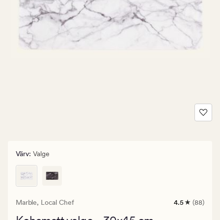
Värv
:
Valge
Marble,
Local Chef
4.5
(88)
88
arvustust