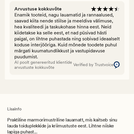
Arvustuse kokkuvõte
Enamik tooteid, nagu lauamatid ja rannaalused,
saavad kiita nende stiilse ja meeldiva välimuse,
hea kvaliteedi ja taskukohase hinna eest. Neid
kiidetakse ka selle eest, et nad püsivad hästi
paigal, on lihtne puhastada ning sobivad ideaalselt
koduse interjööriga. Kuid mõnede toodete puhul
märgati kuumatundlikkust ja vastupidavuse
puudumist.
AI poolt genereeritud klientide
Verified by Trustvoice
arvustuste kokkuvõte
Lisainfo
Praktiline marmorimustriline lauamatt, mis kaitseb sinu
lauda toiduplekkide ja kriimustuste eest. Lihtne niiske
lapiga puhast...