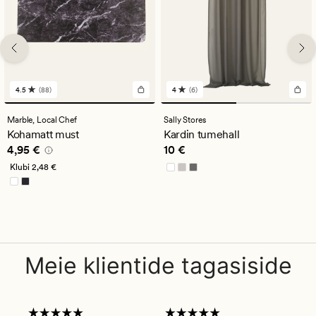
4.5
(88)
4
(6)
88
6
arvustust
arvustust
keskmise
keskmise
Marble,
Local Chef
Sally Stores
hinnanguga
hinnanguga
Kohamatt must
Kardin tumehall
4.5
4
Pris_ee
4,95 €
Pris_ee
10 €
4,95 €
10 €
Klubi
2,48 €
Meie klientide tagasiside