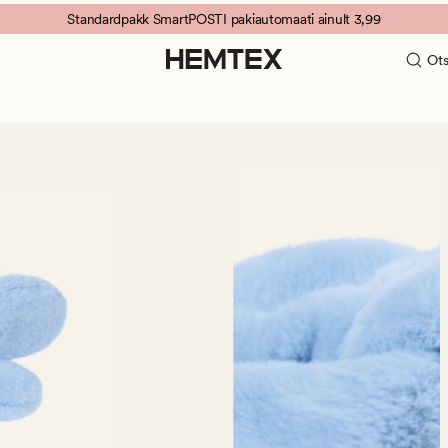
Standardpakk SmartPOSTI pakiautomaati ainult 3,99
Ots