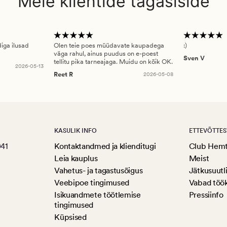
Meie klientide tagasiside
diga ilusad
Olen teie poes müüdavate kaupadega
:)
väga rahul, ainus puudus on e-poest
Sven V
tellitu pika tarneajaga. Muidu on kõik OK.
2026-05-13
Reet R
2026-05-08
KASULIK INFO
ETTEVÕTTES
041
Kontaktandmed ja klienditugi
Club Hem
Leia kauplus
Meist
Vahetus- ja tagastusõigus
Jätkusuutl
Veebipoe tingimused
Vabad töö
Isikuandmete töötlemise
Pressiinfo
tingimused
Küpsised