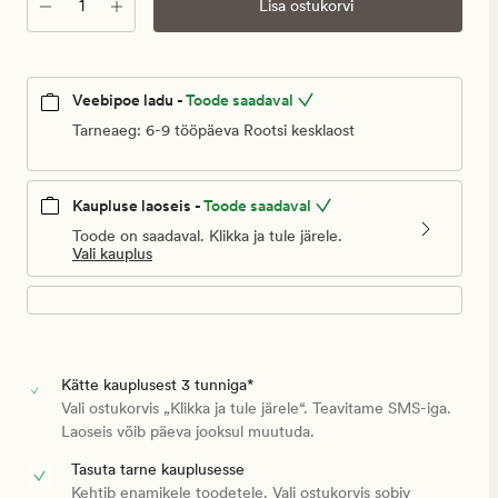
Kogus
Lisa ostukorvi
Veebipoe ladu -
Toode saadaval
Tarneaeg: 6-9 tööpäeva Rootsi kesklaost
Kaupluse laoseis -
Toode saadaval
Toode on saadaval. Klikka ja tule järele.
Vali kauplus
Kätte kauplusest 3 tunniga*
Vali ostukorvis „Klikka ja tule järele“. Teavitame SMS-iga.
Laoseis võib päeva jooksul muutuda.
Tasuta tarne kauplusesse
Kehtib enamikele toodetele. Vali ostukorvis sobiv