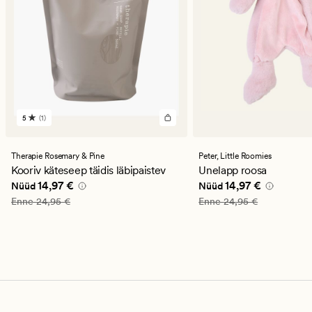
5
(1)
1
arvustust
keskmise
hinnanguga
Therapie Rosemary & Pine
Peter,
Little Roomies
5
Kooriv käteseep täidis läbipaistev
Unelapp roosa
Nåværende pris_ee
14,97 €
Nåværende pris_ee
14
14,97 €
14,97 €
Nüüd
Nüüd
Vanlig pris_ee
24,95 €
Vanlig pris_ee
24,95 €
Enne
24,95 €
Enne
24,95 €