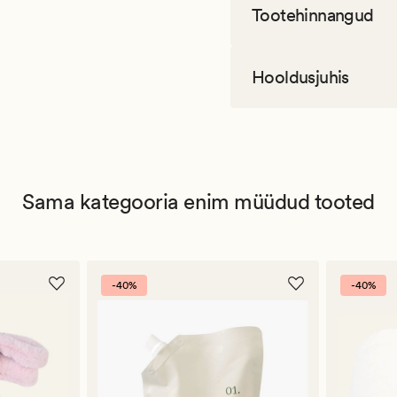
Tootehinnangud
Hooldusjuhis
Sama kategooria enim müüdud tooted
-40%
-40%