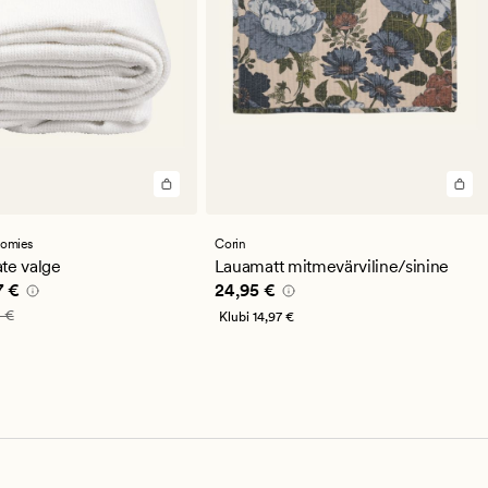
st
se
guga
oomies
Corin
te valge
Lauamatt mitmevärviline/sinine
e pris_ee
14,97 €
Pris_ee
24,95 €
7 €
24,95 €
_ee
24,95 €
 €
Klubi
14,97 €