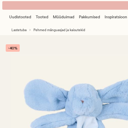
Peter
Animated
unelapp
banner.
sinine
Uudistooted
Tooted
Müüduimad
Pakkumised
Inspiratsioon
Press
ESCAPE
Lastetuba
Pehmed mänguasjad ja kaisutekid
to
pause.
-40%