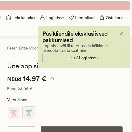
Leia kauplus
Logi sisse
Lemmikud
Ostukorv
i
Püsikliendile eksklusiivsed
pakkumised
Logi sisse või liitu, et saada kõikidele
Peter,
Little Roomies
0
(0)
0
ostudele tasuta saatmine.
arvustust
Liitu / Logi sisse
keskmise
hinnangug
Unelapp sinine - 30x26x8cm
0
Nåværende
Nåværende pris_ee
14,97 €
14,97 €
Nüüd
pris_ee
Vanlig pris_ee
24,95 €
Enne
24,95 €
14,97
€.
Värv
:
Sinine
Vanlig
pris_ee
24,95
€