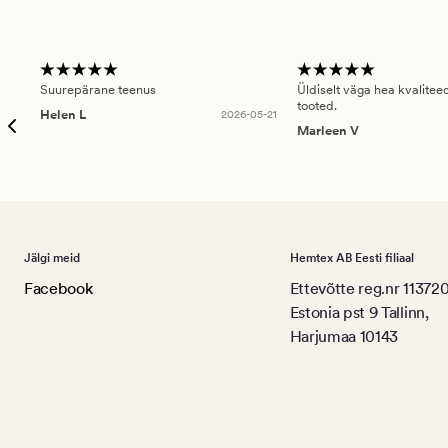
Suurepärane teenus
Üldiselt väga hea kvalitee
tooted.
Helen L
2026-05-21
Marleen V
Jälgi meid
Hemtex AB Eesti filiaal
Facebook
Ettevõtte reg.nr 11372
Estonia pst 9 Tallinn,
Harjumaa 10143