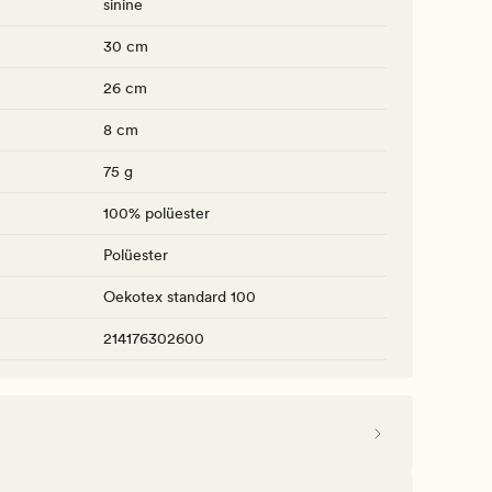
sinine
30 cm
26 cm
8 cm
75 g
100% polüester
Polüester
Oekotex standard 100
214176302600