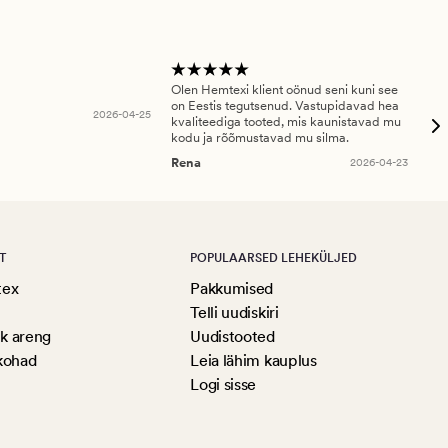
Olen Hemtexi klient oönud seni kuni see
Tar
on Eestis tegutsenud. Vastupidavad hea
abi
2026-04-25
kvaliteediga tooted, mis kaunistavad mu
ala
kodu ja rõõmustavad mu silma.
An
Rena
2026-04-23
T
POPULAARSED LEHEKÜLJED
tex
Pakkumised
Telli uudiskiri
ik areng
Uudistooted
kohad
Leia lähim kauplus
Logi sisse