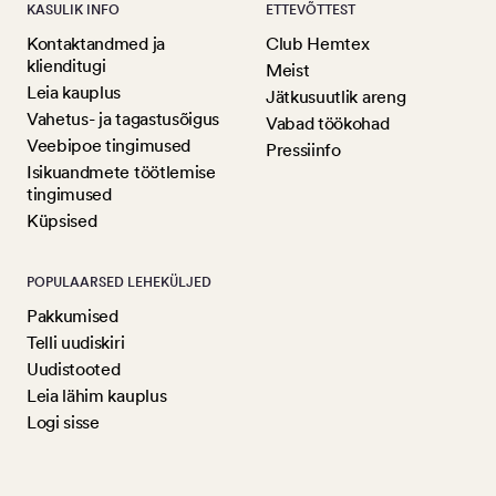
KASULIK INFO
ETTEVÕTTEST
Kontaktandmed ja
Club Hemtex
klienditugi
Meist
Leia kauplus
Jätkusuutlik areng
Vahetus- ja tagastusõigus
Vabad töökohad
Veebipoe tingimused
Pressiinfo
Isikuandmete töötlemise
tingimused
Küpsised
POPULAARSED LEHEKÜLJED
Pakkumised
Telli uudiskiri
Uudistooted
Leia lähim kauplus
Logi sisse