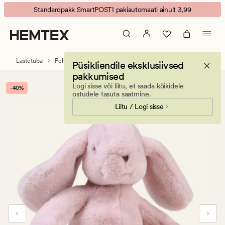
Bunny
Animated
Standardpakk SmartPOSTI pakiautomaati ainult 3,99
pehme
banner.
mänguasi
Press
roosa
ESCAPE
to
Lastetuba
Pehmed mänguasjad ja kaisutekid
Püsikliendile eksklusiivsed
pause.
pakkumised
Logi sisse või liitu, et saada kõikidele
-40%
ostudele tasuta saatmine.
Liitu / Logi sisse