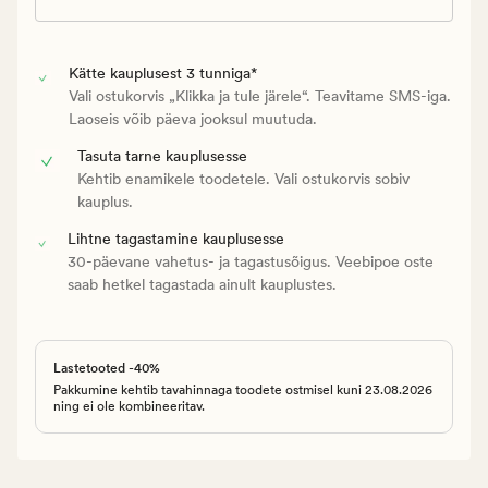
Kätte kauplusest 3 tunniga*
Vali ostukorvis „Klikka ja tule järele“. Teavitame SMS-iga.
Laoseis võib päeva jooksul muutuda.
Tasuta tarne kauplusesse
Kehtib enamikele toodetele. Vali ostukorvis sobiv
kauplus.
Lihtne tagastamine kauplusesse
30-päevane vahetus- ja tagastusõigus. Veebipoe oste
saab hetkel tagastada ainult kauplustes.
Lastetooted -40%
Pakkumine kehtib tavahinnaga toodete ostmisel kuni 23.08.2026
ning ei ole kombineeritav.