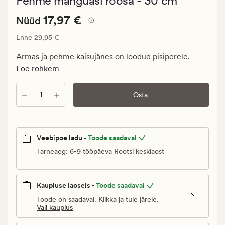
Pehme mänguasi roosa - 30 cm
keskmise
hinnangug
Nåværende
Nåværende pris_ee
17,97 €
0
17,97 €
Nüüd
pris_ee
Vanlig pris_ee
29,95 €
Enne
29,95 €
17,97
€.
Armas ja pehme kaisujänes on loodud pisiperele.
Vanlig
Loe rohkem
pris_ee
29,95
Kogus
Osta
€
Veebipoe ladu -
Toode saadaval
Tarneaeg: 6-9 tööpäeva Rootsi kesklaost
Kaupluse laoseis -
Toode saadaval
Toode on saadaval. Klikka ja tule järele.
Vali kauplus