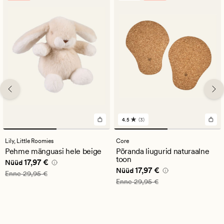
4.5
(3)
3
arvustust
keskmise
Lily,
Little Roomies
Core
hinnanguga
Pehme mänguasi hele beige
Põranda liugurid naturaalne
4.5
toon
Nåværende pris_ee
17,97 €
17,97 €
Nüüd
Nåværende pris_ee
17,97 €
17,97 €
Nüüd
Vanlig pris_ee
29,95 €
Enne
29,95 €
Vanlig pris_ee
29,95 €
Enne
29,95 €