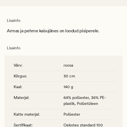
Lisainfo
Armas ja pehme kaisujänes on loodud pisiperele.
Lisainfo
Värv
:
roosa
Kõrgus
:
30 cm
Kaal
:
140 g
Materjal
:
64% polüester, 36% PE-
plastik, Polüetüleen
Katte materjal
:
Polüester
Sertifikaat
:
Oekotex standard 100