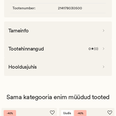
Tootenumber
:
214178030500
Tarneinfo
Tootehinnangud
0
(
0
)
Hooldusjuhis
Sama kategooria enim müüdud tooted
Uudis
-40%
-40%