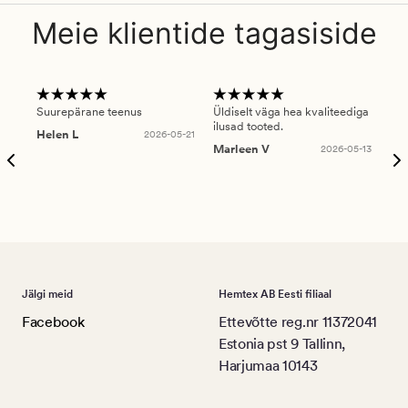
Meie klientide tagasiside
Suurepärane teenus
Üldiselt väga hea kvaliteediga
Ole
ilusad tooted.
kau
Helen L
2026-05-21
puu
Marleen V
2026-05-13
tar
Ree
Jälgi meid
Hemtex AB Eesti filiaal
Facebook
Ettevõtte reg.nr 11372041
Estonia pst 9 Tallinn,
Harjumaa 10143