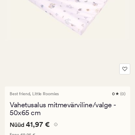
Best friend,
Little Roomies
0
(0)
0
arvustust
Vahetusalus mitmevärviline/valge -
keskmise
hinnangug
50x65 cm
0
Nåværende
Nåværende pris_ee
41,97 €
41,97 €
Nüüd
pris_ee
Vanlig pris_ee
69,95 €
Enne
69,95 €