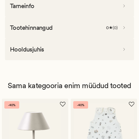
Tarneinfo
Tootehinnangud
0
(
0
)
Hooldusjuhis
Sama kategooria enim müüdud tooted
-40%
-40%