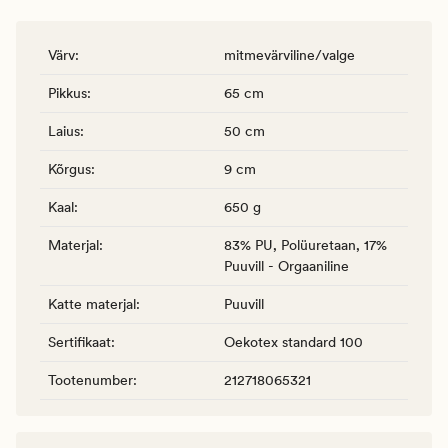
Värv
:
mitmevärviline/valge
Pikkus
:
65 cm
Laius
:
50 cm
Kõrgus
:
9 cm
Kaal
:
650 g
Materjal
:
83% PU, Polüuretaan, 17%
Puuvill - Orgaaniline
Katte materjal
:
Puuvill
Sertifikaat
:
Oekotex standard 100
Tootenumber
:
212718065321