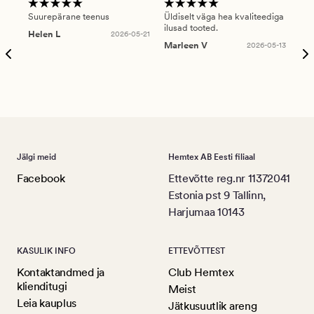
Suurepärane teenus
Üldiselt väga hea kvaliteediga
Ole
ilusad tooted.
kau
Helen L
2026-05-21
puu
Marleen V
2026-05-13
tar
Ree
Jälgi meid
Hemtex AB Eesti filiaal
Facebook
Ettevõtte reg.nr 11372041
Estonia pst 9 Tallinn,
Harjumaa 10143
KASULIK INFO
ETTEVÕTTEST
Kontaktandmed ja
Club Hemtex
klienditugi
Meist
Leia kauplus
Jätkusuutlik areng