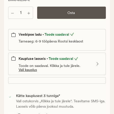
41,97
€.
Kogus
Osta
Vanlig
pris_ee
69,95
€
Veebipoe ladu -
Toode saadaval
Tarneaeg: 6-9 tööpäeva Rootsi kesklaost
Kaupluse laoseis -
Toode saadaval
Toode on saadaval. Klikka ja tule järele.
Vali kauplus
Kätte kauplusest 3 tunniga*
Vali ostukorvis „Klikka ja tule järele“. Teavitame SMS-iga.
Laoseis võib päeva jooksul muutuda.