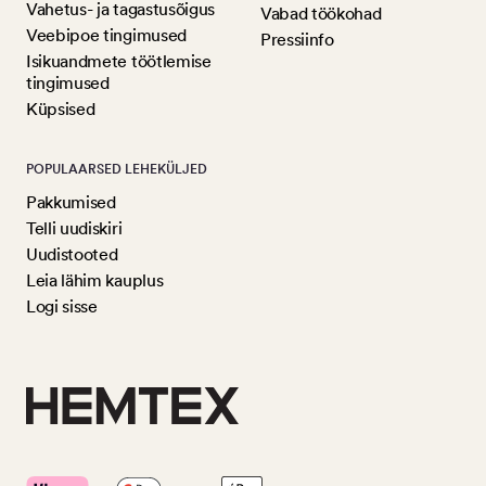
Vahetus- ja tagastusõigus
Vabad töökohad
Veebipoe tingimused
Pressiinfo
Isikuandmete töötlemise
tingimused
Küpsised
POPULAARSED LEHEKÜLJED
Pakkumised
Telli uudiskiri
Uudistooted
Leia lähim kauplus
Logi sisse