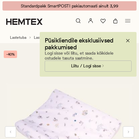
Best
Animated
Standardpakk SmartPOSTI pakiautomaati ainult 3,99
friend
banner.
vahetusalus
Press
mitmevärviline/valge
ESCAPE
to
Lastetuba
Lastetarvikud
Imetamispadjad ja mähkimisalused
Püsikliendile eksklusiivsed
pause.
pakkumised
Logi sisse või liitu, et saada kõikidele
-40%
ostudele tasuta saatmine.
Liitu / Logi sisse