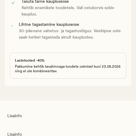
Tasuta tarne kauplusesse
Kehtib enamikele toodetele. Vali ostukorvis sobiv
kauplus.
Lihtne tagastamine kauplusesse
30-päevane vahetus- ja tagastusõigus. Veebipoe oste
saab hetkel tagastada ainult kauplustes.
Lastetooted -40%
Pakkumine kehtib tavahinnaga toodete ostmisel kuni 23.08.2026
ning ei ole kombineeritav.
Lisainfo
Lisainfo