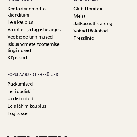
Kontaktandmed ja
Club Hemtex
klienditugi
Meist
Leia kauplus
Jätkusuutlik areng
Vahetus- ja tagastusõigus
Vabad töökohad
Veebipoe tingimused
Pressiinfo
Isikuandmete töötlemise
tingimused
Küpsised
POPULAARSED LEHEKÜLJED
Pakkumised
Telli uudiskiri
Uudistooted
Leia lähim kauplus
Logi sisse