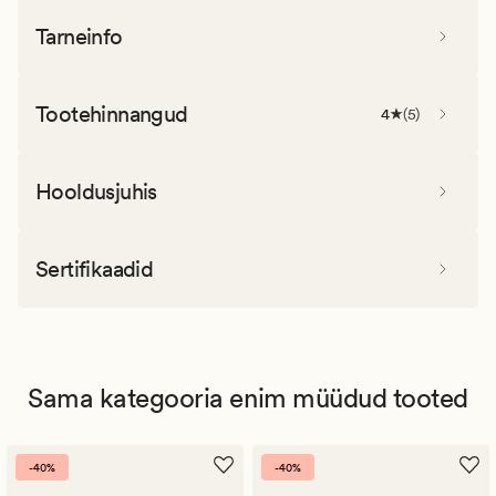
Tarneinfo
Tootehinnangud
4
(
5
)
Hooldusjuhis
Sertifikaadid
Sama kategooria enim müüdud tooted
-40%
-40%