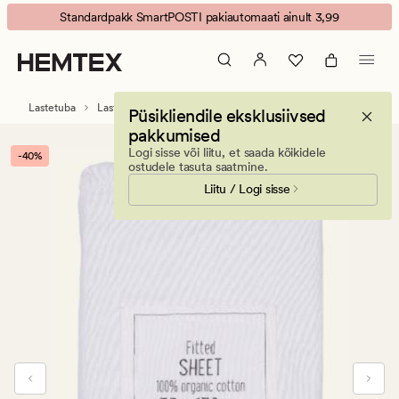
Baby
Animated
Standardpakk SmartPOSTI pakiautomaati ainult 3,99
voodilina
banner.
kummiga
Press
valge
ESCAPE
to
Lastetuba
Laste ja beebide aluslinad
Püsikliendile eksklusiivsed
pause.
pakkumised
Logi sisse või liitu, et saada kõikidele
-40%
ostudele tasuta saatmine.
Liitu / Logi sisse