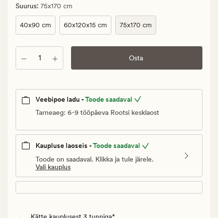
€.
:
Suurus
75x170 cm
Vanlig
pris_ee
40x90 cm
60x120x15 cm
75x170 cm
19,95
€
Kogus
Osta
Veebipoe ladu -
Toode saadaval
Tarneaeg: 6-9 tööpäeva Rootsi kesklaost
Kaupluse laoseis -
Toode saadaval
Toode on saadaval. Klikka ja tule järele.
Vali kauplus
Kätte kauplusest 3 tunniga*