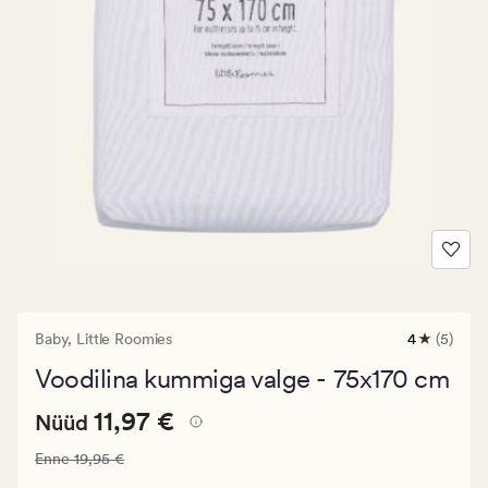
Baby,
Little Roomies
4
(5)
5
arvustust
Voodilina kummiga valge - 75x170 cm
keskmise
hinnangug
Nåværende
Nåværende pris_ee
11,97 €
4
11,97 €
Nüüd
pris_ee
Vanlig pris_ee
19,95 €
Enne
19,95 €
11,97