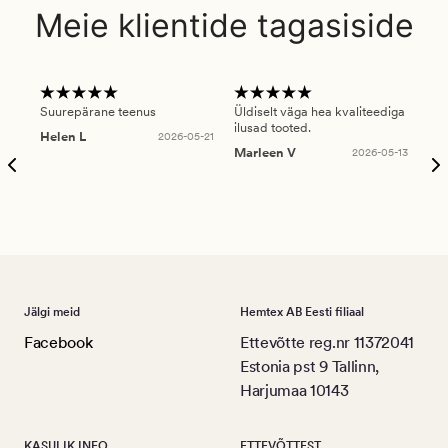
Meie klientide tagasiside
Suurepärane teenus
Üldiselt väga hea kvaliteediga
Ole
ilusad tooted.
kau
Helen L
2026-05-21
puu
Marleen V
2026-05-13
tar
Ree
Jälgi meid
Hemtex AB Eesti filiaal
Facebook
Ettevõtte reg.nr 11372041
Estonia pst 9 Tallinn,
Harjumaa 10143
KASULIK INFO
ETTEVÕTTEST