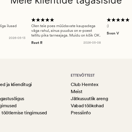
Meie klientide tagasiside
diga ilusad
Olen teie poes müüdavate kaupadega
:)
väga rahul, ainus puudus on e-poest
Sven V
tellitu pika tarneajaga. Muidu on kõik OK.
2026-05-13
Reet R
2026-05-08
ETTEVÕTTEST
d ja klienditugi
Club Hemtex
Meist
agastusõigus
Jätkusuutlik areng
ngimused
Vabad töökohad
 töötlemise tingimused
Pressiinfo