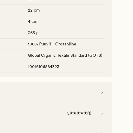
22 cm
4 cm
365 g
100% Puuvill - Orgaaniline
Global Organic Textile Standard (GOTS)
10016106884323
5
(
1
)