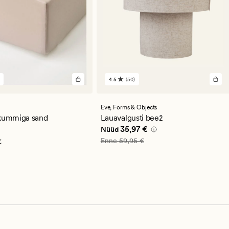
4.5
(50)
50
st
arvustust
se
keskmise
guga
hinnanguga
Eve,
Forms & Objects
4.5
 kummiga sand
Lauavalgusti beež
,95 €
Nåværende pris_ee
35,97 €
35,97 €
Nüüd
Vanlig pris_ee
59,95 €
Enne
59,95 €
€