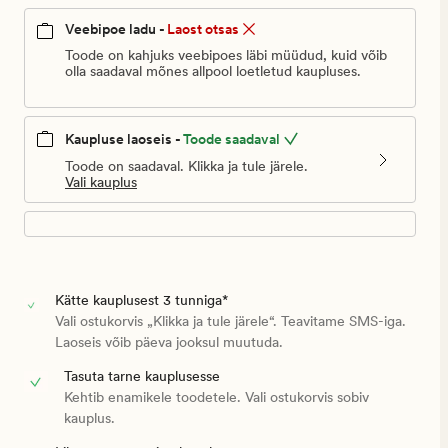
€
Veebipoe ladu -
Laost otsas
Toode on kahjuks veebipoes läbi müüdud, kuid võib
olla saadaval mõnes allpool loetletud kaupluses.
Kaupluse laoseis -
Toode saadaval
Toode on saadaval. Klikka ja tule järele.
Vali kauplus
Kätte kauplusest 3 tunniga*
Vali ostukorvis „Klikka ja tule järele“. Teavitame SMS-iga.
Laoseis võib päeva jooksul muutuda.
Tasuta tarne kauplusesse
Kehtib enamikele toodetele. Vali ostukorvis sobiv
kauplus.