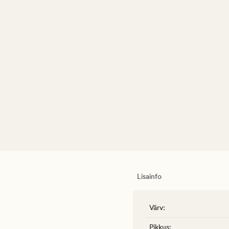
Lisainfo
Värv
:
Pikkus
: