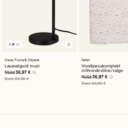
5
(2)
2
arvustust
keskmise
hinnanguga
Oscar,
Forms & Objects
Safari
5
Lauavalgusti must
Voodipesukomplekt
mitmevärviline/valge
Nåværende pris_ee
35,97 €
35,97 €
Nüüd
Nåværende pris_ee
35
35,97 €
Nüüd
Vanlig pris_ee
59,95 €
Enne
59,95 €
Vanlig pris_ee
59,95 €
Enne
59,95 €