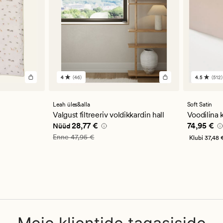
4
(46)
4.5
(512)
46
512
arvustust
arvustu
keskmise
keskmi
hinnanguga
hinnan
Leah üles&alla
Soft Satin
4
4.5
Valgust filtreeriv voldikkardin hall
Voodilina
Nåværende pris_ee
28,77 €
Pris_ee
74
28,77 €
74,95 €
Nüüd
,97 €
Vanlig pris_ee
47,95 €
Enne
47,95 €
Klubi
37,48 