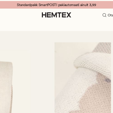
Standardpakk SmartPOSTI pakiautomaati ainult 3,99
Ots