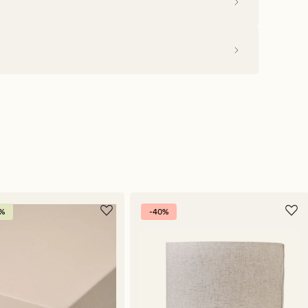
0%
-40%