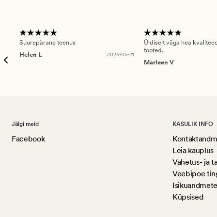
Suurepärane teenus
Üldiselt väga hea kvalitee
tooted.
Helen L
2026-05-21
Marleen V
Jälgi meid
KASULIK INFO
Facebook
Kontaktandme
Leia kauplus
Vahetus- ja t
Veebipoe ti
Isikuandmete
Küpsised