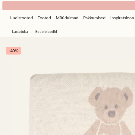
Teddy
Animated
pleed
banner.
mitmevärviline/beez
Uudistooted
Tooted
Müüduimad
Pakkumised
Inspiratsioon
Press
ESCAPE
Lastetuba
Beebipleedid
to
pause.
-40%