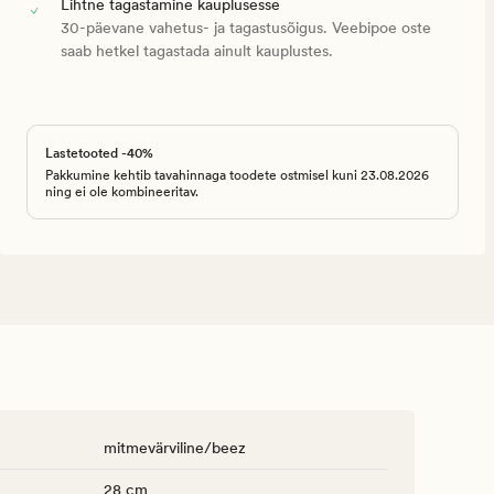
Lihtne tagastamine kauplusesse
30-päevane vahetus- ja tagastusõigus. Veebipoe oste
saab hetkel tagastada ainult kauplustes.
Lastetooted -40%
Pakkumine kehtib tavahinnaga toodete ostmisel kuni 23.08.2026
ning ei ole kombineeritav.
mitmevärviline/beez
28 cm