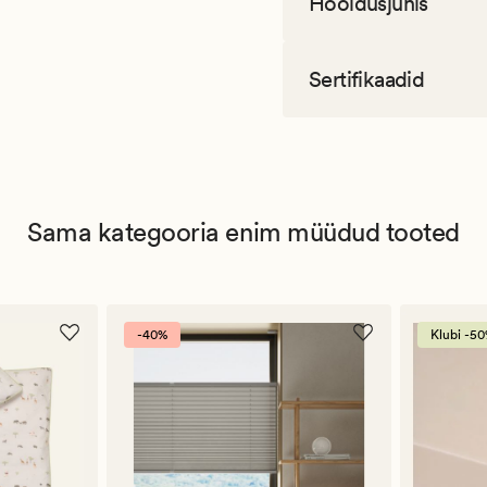
Hooldusjuhis
Sertifikaadid
Sama kategooria enim müüdud tooted
-40%
Klubi -5