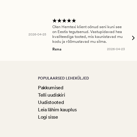
Olen Hemtexi klient oönud seni kuni see
Tar
on Eestis tegutsenud. Vastupidavad hea
abi
2026-04-25
kvaliteediga tooted, mis kaunistavad mu
ala
kodu ja rõõmustavad mu silma.
An
Rena
2026-04-23
POPULAARSED LEHEKÜLJED
Pakkumised
Telli uudiskiri
Uudistooted
Leia lähim kauplus
Logi sisse