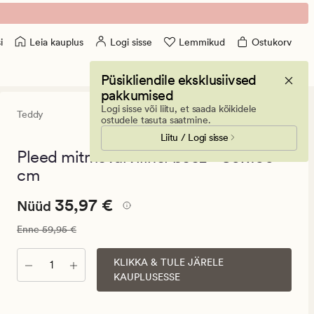
Leia kauplus
Logi sisse
Lemmikud
Ostukorv
i
Püsikliendile eksklusiivsed
pakkumised
Logi sisse või liitu, et saada kõikidele
Teddy
5
(1)
1
ostudele tasuta saatmine.
arvustust
Liitu / Logi sisse
keskmise
hinnangu
Pleed mitmevärviline/beez - 80x100
5
cm
Nåværende
Nåværende pris_ee
35,97 €
35,97 €
Nüüd
pris_ee
Vanlig pris_ee
59,95 €
Enne
59,95 €
35,97
€.
KLIKKA & TULE JÄRELE
Kogus
Vanlig
KAUPLUSESSE
pris_ee
59,95