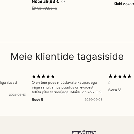
,98 €
Nåværende pris_ee
39,98 €
39,98 €
Nüüd
Klubi
27,48 
Vanlig pris_ee
79,95 €
Enne
79,95 €
Meie klientide tagasiside
diga ilusad
Olen teie poes müüdavate kaupadega
:)
väga rahul, ainus puudus on e-poest
Sven V
tellitu pika tarneajaga. Muidu on kõik OK.
2026-05-13
Reet R
2026-05-08
ETTEVÕTTEST