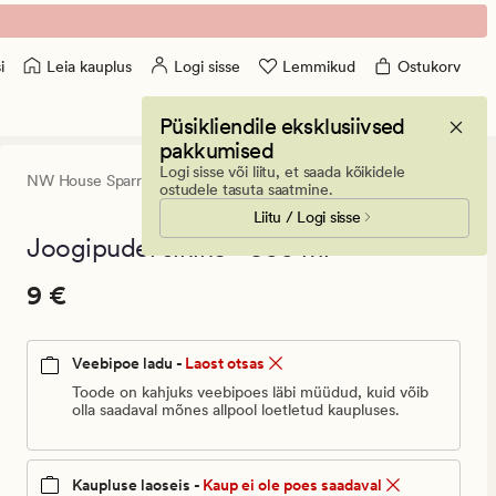
Leia kauplus
Logi sisse
Lemmikud
Ostukorv
i
Püsikliendile eksklusiivsed
pakkumised
Logi sisse või liitu, et saada kõikidele
NW House Sparrow,
Nadja Wedin
0
(0)
0
ostudele tasuta saatmine.
arvustust
Liitu / Logi sisse
keskmise
hinnangug
Joogipudel sinine - 500 ml
0
Pris_ee
Pris_ee
9 €
9 €
9
€.
Veebipoe ladu -
Laost otsas
Vanlig
pris_ee
Toode on kahjuks veebipoes läbi müüdud, kuid võib
olla saadaval mõnes allpool loetletud kaupluses.
9
€
Kaupluse laoseis -
Kaup ei ole poes saadaval