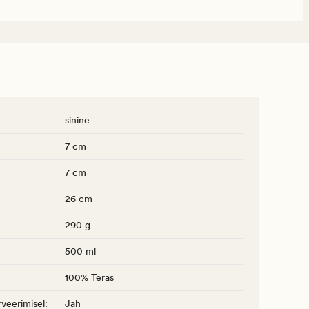
sinine
7 cm
7 cm
26 cm
290 g
500 ml
100% Teras
veerimisel
:
Jah