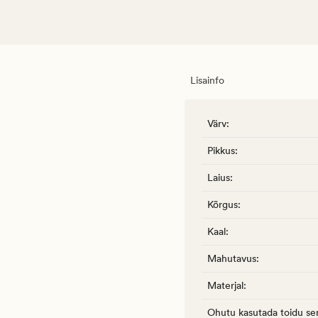
Lisainfo
Värv
:
Pikkus
:
Laius
:
Kõrgus
:
Kaal
:
Mahutavus
:
Materjal
:
Ohutu kasutada toidu ser