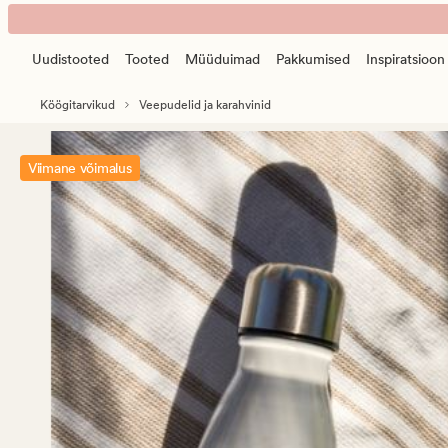
NW
Animated
House
banner.
Sparrow
Uudistooted
Tooted
Müüduimad
Pakkumised
Inspiratsioon
Press
joogipudel
ESCAPE
sinine
Köögitarvikud
Veepudelid ja karahvinid
to
pause.
Viimane võimalus