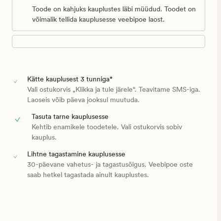
Toode on kahjuks kauplustes läbi müüdud. Toodet on
võimalik tellida kauplusesse veebipoe laost.
Kätte kauplusest 3 tunniga*
Vali ostukorvis „Klikka ja tule järele“. Teavitame SMS-iga.
Laoseis võib päeva jooksul muutuda.
Tasuta tarne kauplusesse
Kehtib enamikele toodetele. Vali ostukorvis sobiv
kauplus.
Lihtne tagastamine kauplusesse
30-päevane vahetus- ja tagastusõigus. Veebipoe oste
saab hetkel tagastada ainult kauplustes.