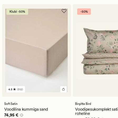
Klubi -50%
-50%
4.5
(512)
512
arvustust
keskmise
hinnanguga
Soft Satin
Birgitta Bird
4.5
Voodilina kummiga sand
Voodipesukomplekt sati
roheline
Pris_ee
74,95 €
74,95 €