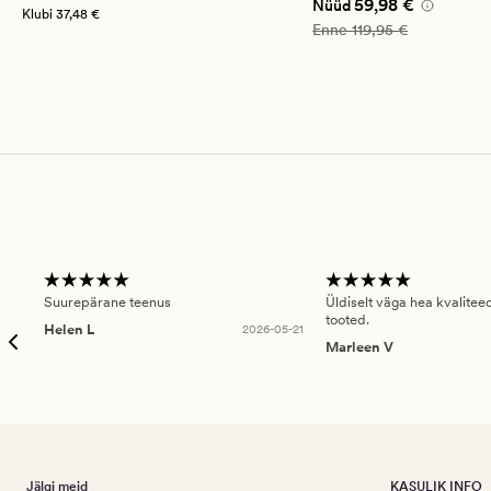
Nåværende pris_ee
59
59,98 €
Nüüd
Klubi
37,48 €
Vanlig pris_ee
119,95 €
Enne
119,95 €
Suurepärane teenus
Üldiselt väga hea kvalitee
tooted.
Helen L
2026-05-21
Marleen V
Jälgi meid
KASULIK INFO