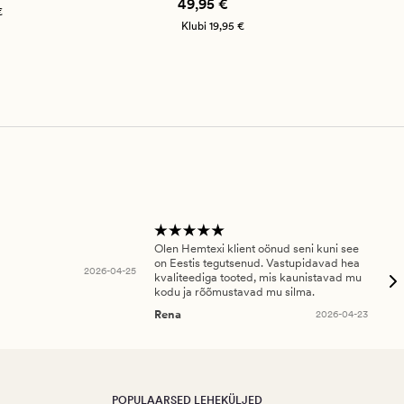
Pris_ee
49,95 €
49,95 €
€
Klubi
19,95 €
Olen Hemtexi klient oönud seni kuni see
Tar
on Eestis tegutsenud. Vastupidavad hea
abi
2026-04-25
kvaliteediga tooted, mis kaunistavad mu
ala
kodu ja rõõmustavad mu silma.
An
Rena
2026-04-23
POPULAARSED LEHEKÜLJED