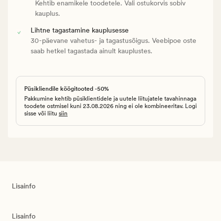
Kehtib enamikele toodetele. Vali ostukorvis sobiv
kauplus.
Lihtne tagastamine kauplusesse
30-päevane vahetus- ja tagastusõigus. Veebipoe oste
saab hetkel tagastada ainult kauplustes.
Püsikliendile köögitooted -50%
Pakkumine kehtib püsiklientidele ja uutele liitujatele tavahinnaga
toodete ostmisel kuni 23.08.2026 ning ei ole kombineeritav. Logi
sisse või liitu
siin
Lisainfo
Lisainfo