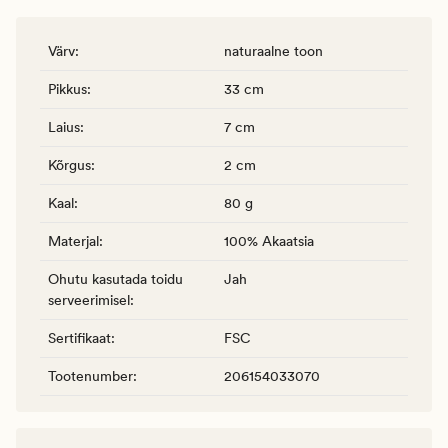
Värv
:
naturaalne toon
Pikkus
:
33 cm
Laius
:
7 cm
Kõrgus
:
2 cm
Kaal
:
80 g
Materjal
:
100% Akaatsia
Ohutu kasutada toidu
Jah
serveerimisel
:
Sertifikaat
:
FSC
Tootenumber
:
206154033070