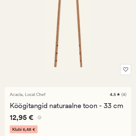
Acacia,
Local Chef
4.5
(4)
4
arvustust
Köögitangid naturaalne toon - 33 cm
keskmise
hinnanguga
Pris_ee
Pris_ee
12,95 €
4.5
12,95 €
12,95
€.
Klubi
6,48 €