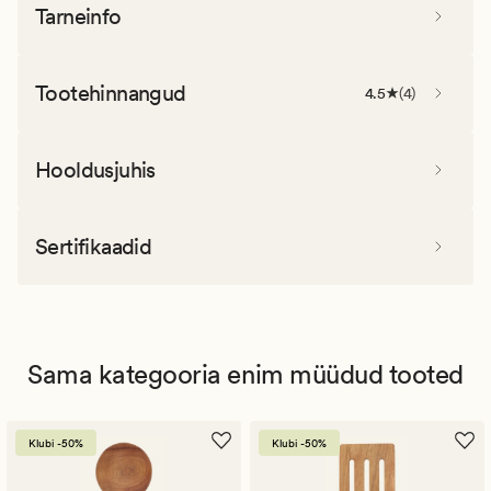
Tarneinfo
Tootehinnangud
4.5
(
4
)
Hooldusjuhis
Sertifikaadid
Sama kategooria enim müüdud tooted
Klubi -50%
Klubi -50%