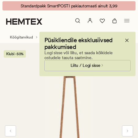
Acacia
Animated
Standardpakk SmartPOSTI pakiautomaati ainult 3,99
köögitangid
banner.
naturaalne
Press
toon
ESCAPE
to
Köögitarvikud
Söögiriistad & köögitarvikud
Püsikliendile eksklusiivsed
pause.
pakkumised
Logi sisse või liitu, et saada kõikidele
Klubi -50%
ostudele tasuta saatmine.
Liitu / Logi sisse