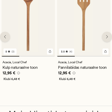
5
(3)
3.5
(4)
3
4
arvustust
arvustust
keskmise
keskmise
Acacia,
Local Chef
Acacia,
Local Chef
hinnanguga
hinnanguga
Kulp naturaalne toon
Pannilabidas naturaalne toon
5
3.5
Pris_ee
12,95 €
Pris_ee
12,95 €
12,95 €
12,95 €
Klubi
6,48 €
Klubi
6,48 €