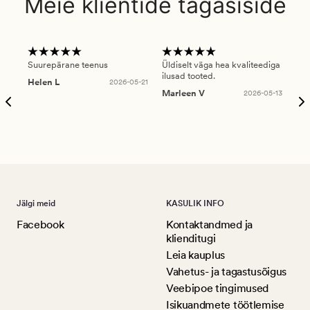
Meie klientide tagasiside
Suurepärane teenus
Üldiselt väga hea kvaliteediga
Ole
ilusad tooted.
kau
Helen L
2026-05-21
puu
Marleen V
2026-05-13
tar
Ree
Jälgi meid
KASULIK INFO
Facebook
Kontaktandmed ja
klienditugi
Leia kauplus
Vahetus- ja tagastusõigus
Veebipoe tingimused
Isikuandmete töötlemise