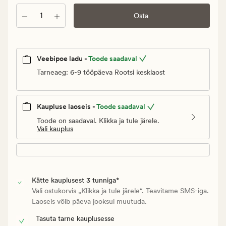
Klubi
6,48
Kogus
Osta
€
Veebipoe ladu -
Toode saadaval
Tarneaeg: 6-9 tööpäeva Rootsi kesklaost
Kaupluse laoseis -
Toode saadaval
Toode on saadaval. Klikka ja tule järele.
Vali kauplus
Kätte kauplusest 3 tunniga*
Vali ostukorvis „Klikka ja tule järele“. Teavitame SMS-iga.
Laoseis võib päeva jooksul muutuda.
Tasuta tarne kauplusesse