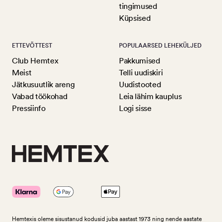
tingimused
Küpsised
ETTEVÕTTEST
POPULAARSED LEHEKÜLJED
Club Hemtex
Pakkumised
Meist
Telli uudiskiri
Jätkusuutlik areng
Uudistooted
Vabad töökohad
Leia lähim kauplus
Pressiinfo
Logi sisse
Hemtexis oleme sisustanud kodusid juba aastast 1973 ning nende aastate