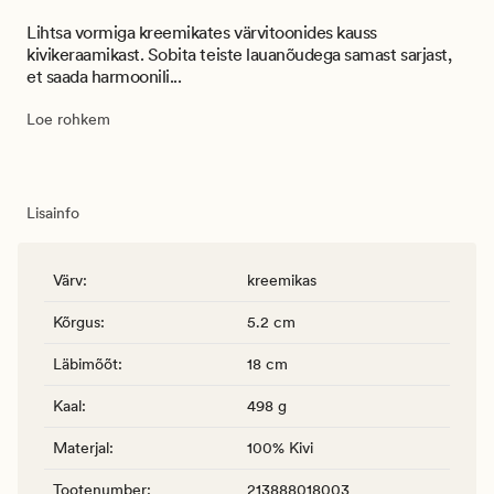
Lihtsa vormiga kreemikates värvitoonides kauss
kivikeraamikast. Sobita teiste lauanõudega samast sarjast,
et saada harmoonili...
Loe rohkem
Lisainfo
Värv
:
kreemikas
Kõrgus
:
5.2 cm
Läbimõõt
:
18 cm
Kaal
:
498 g
Materjal
:
100% Kivi
Tootenumber
:
213888018003