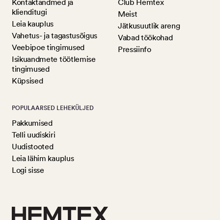
Kontaktandmed ja
Club Hemtex
klienditugi
Meist
Leia kauplus
Jätkusuutlik areng
Vahetus- ja tagastusõigus
Vabad töökohad
Veebipoe tingimused
Pressiinfo
Isikuandmete töötlemise
tingimused
Küpsised
POPULAARSED LEHEKÜLJED
Pakkumised
Telli uudiskiri
Uudistooted
Leia lähim kauplus
Logi sisse