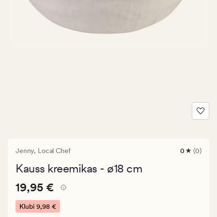
Jenny,
Local Chef
0
(0)
0
arvustust
Kauss kreemikas - ø18 cm
keskmise
hinnangug
Pris_ee
Pris_ee
19,95 €
0
19,95 €
19,95
€.
Klubi
9,98 €