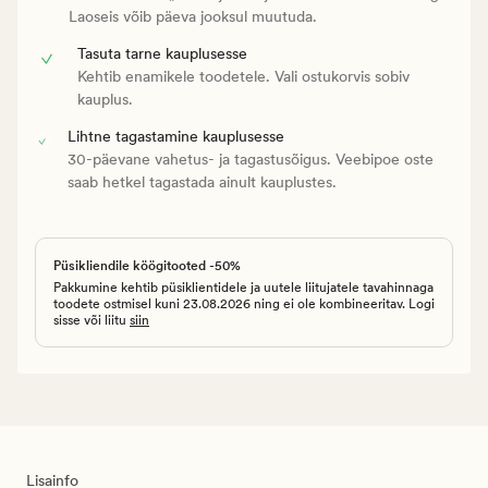
Laoseis võib päeva jooksul muutuda.
Tasuta tarne kauplusesse
Kehtib enamikele toodetele. Vali ostukorvis sobiv
kauplus.
Lihtne tagastamine kauplusesse
30-päevane vahetus- ja tagastusõigus. Veebipoe oste
saab hetkel tagastada ainult kauplustes.
Püsikliendile köögitooted -50%
Pakkumine kehtib püsiklientidele ja uutele liitujatele tavahinnaga
toodete ostmisel kuni 23.08.2026 ning ei ole kombineeritav. Logi
sisse või liitu
siin
Lisainfo