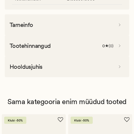
Tarneinfo
Tootehinnangud
0
(
0
)
Hooldusjuhis
Sama kategooria enim müüdud tooted
Klubi -50%
Klubi -50%