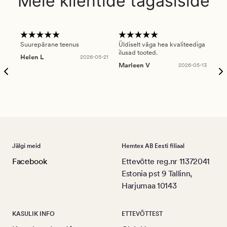
Meie klientide tagasiside
Suurepärane teenus
Üldiselt väga hea kvaliteediga
Ole
ilusad tooted.
kau
Helen L
2026-05-21
puu
Marleen V
2026-05-13
tar
Ree
Jälgi meid
Hemtex AB Eesti filiaal
Facebook
Ettevõtte reg.nr 11372041
Estonia pst 9 Tallinn,
Harjumaa 10143
KASULIK INFO
ETTEVÕTTEST