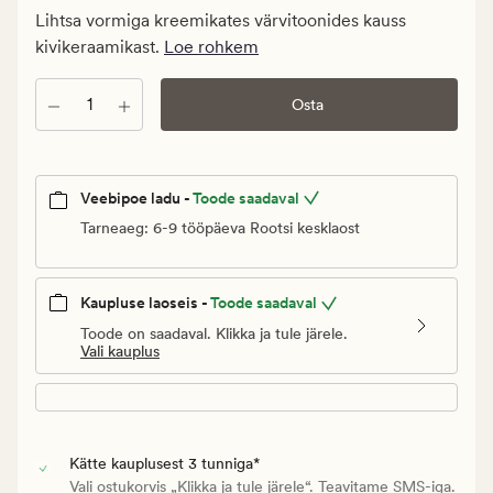
Klubi
Lihtsa vormiga kreemikates värvitoonides kauss
9,98
kivikeraamikast.
Loe rohkem
€
Kogus
Osta
Veebipoe ladu -
Toode saadaval
Tarneaeg: 6-9 tööpäeva Rootsi kesklaost
Kaupluse laoseis -
Toode saadaval
Toode on saadaval. Klikka ja tule järele.
Vali kauplus
Kätte kauplusest 3 tunniga*
Vali ostukorvis „Klikka ja tule järele“. Teavitame SMS-iga.