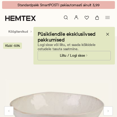
Jenny
Animated
Standardpakk SmartPOSTI pakiautomaati ainult 3,99
kauss
banner.
kreemikas
Press
ESCAPE
to
Köögitarvikud
Serveerimiskausid ja kandikud
Püsikliendile eksklusiivsed
pause.
pakkumised
Logi sisse või liitu, et saada kõikidele
Klubi -50%
ostudele tasuta saatmine.
Liitu / Logi sisse