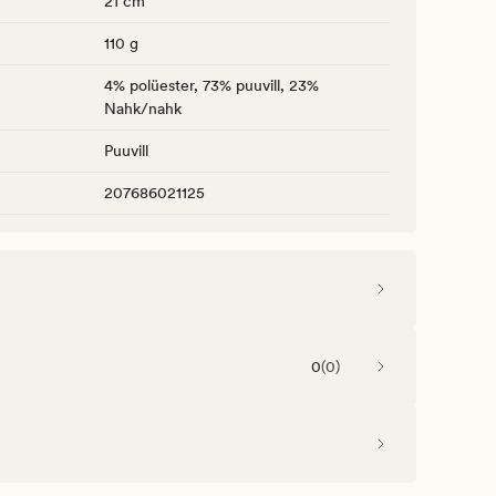
21 cm
110 g
4% polüester, 73% puuvill, 23%
Nahk/nahk
Puuvill
207686021125
0
(
0
)