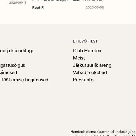
2026-05-13
Reet R
2026-05-08
ETTEVÕTTEST
d ja klienditugi
Club Hemtex
Meist
agastusõigus
Jätkusuutlik areng
ngimused
Vabad töökohad
 töötlemise tingimused
Pressiinfo
Hemtexis oleme sisustanud kodusid juba 