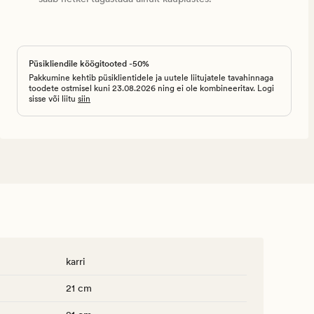
Püsikliendile köögitooted -50%
Pakkumine kehtib püsiklientidele ja uutele liitujatele tavahinnaga
toodete ostmisel kuni 23.08.2026 ning ei ole kombineeritav. Logi
sisse või liitu
siin
karri
21 cm