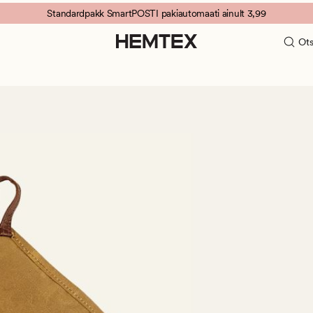
Standardpakk SmartPOSTI pakiautomaati ainult 3,99
Ots