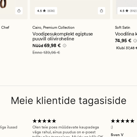
4.5
(636)
4.5
(512)
636
512
arvustust
arvustu
keskmise
keskmi
hinnanguga
hinnan
l Chef
Cairo,
Premium Collection
Soft Satin
4.5
4.5
Voodipesukomplekt egiptuse
Voodilina
puuvill oliiviroheline
Pris_ee
74
74,95 €
Nåværende pris_ee
69,98 €
69,98 €
Nüüd
Klubi
37,48 
Vanlig pris_ee
139,95 €
Enne
139,95 €
Meie klientide tagasiside
diga ilusad
Olen teie poes müüdavate kaupadega
:)
väga rahul, ainus puudus on e-poest
Sven V
tellitu pika tarneajaga. Muidu on kõik OK.