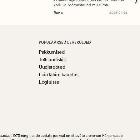
kodu ja rõõmustavad mu silma.
An
Rena
2026-04-23
POPULAARSED LEHEKÜLJED
Pakkumised
Telli uudiskiri
Uudistooted
Leia lähim kauplus
Logi sisse
aastast 1973 ning nende aastate jooksul on ettevõte arenenud Põhjamaade