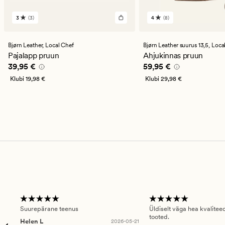
3
(3)
4
(8)
3
8
arvustust
arvustust
keskmise
keskmise
hinnanguga
hinnanguga
Bjørn Leather,
Local Chef
Bjørn Leather suurus 13,5,
Loca
3
4
Pajalapp pruun
Ahjukinnas pruun
Pris_ee
39,95 €
Pris_ee
59,95 €
39,95 €
59,95 €
Klubi
19,98 €
Klubi
29,98 €
Suurepärane teenus
Üldiselt väga hea kvalitee
tooted.
Helen L
2026-05-21