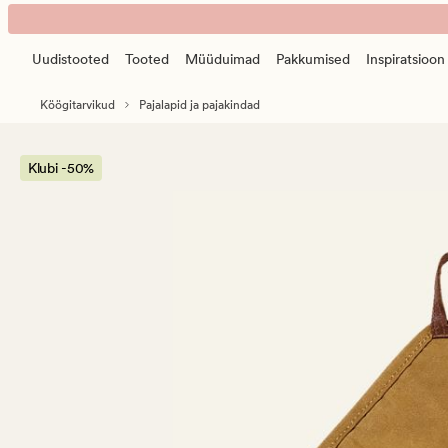
Petter
Animated
pajalapp
banner.
karri
Uudistooted
Tooted
Müüduimad
Pakkumised
Inspiratsioon
Press
ESCAPE
Köögitarvikud
Pajalapid ja pajakindad
to
pause.
Klubi -50%