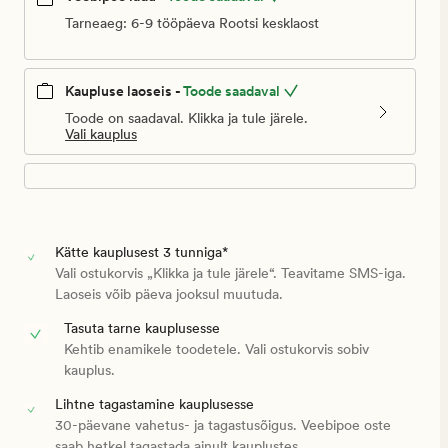
Tarneaeg: 6-9 tööpäeva Rootsi kesklaost
Kaupluse laoseis -
Toode saadaval
Toode on saadaval. Klikka ja tule järele.
Vali kauplus
Kätte kauplusest 3 tunniga*
Vali ostukorvis „Klikka ja tule järele“. Teavitame SMS-iga.
Laoseis võib päeva jooksul muutuda.
Tasuta tarne kauplusesse
Kehtib enamikele toodetele. Vali ostukorvis sobiv
kauplus.
Lihtne tagastamine kauplusesse
30-päevane vahetus- ja tagastusõigus. Veebipoe oste
saab hetkel tagastada ainult kauplustes.