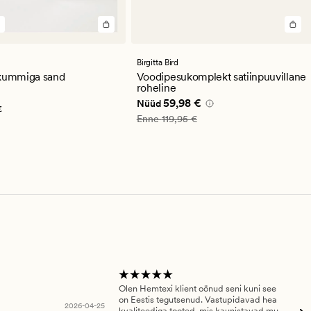
st
se
guga
Birgitta Bird
 kummiga sand
Voodipesukomplekt satiinpuuvillane
roheline
,95 €
Nåværende pris_ee
59,98 €
59,98 €
Nüüd
€
Vanlig pris_ee
119,95 €
Enne
119,95 €
Olen Hemtexi klient oönud seni kuni see
Tar
on Eestis tegutsenud. Vastupidavad hea
abi
2026-04-25
kvaliteediga tooted, mis kaunistavad mu
ala