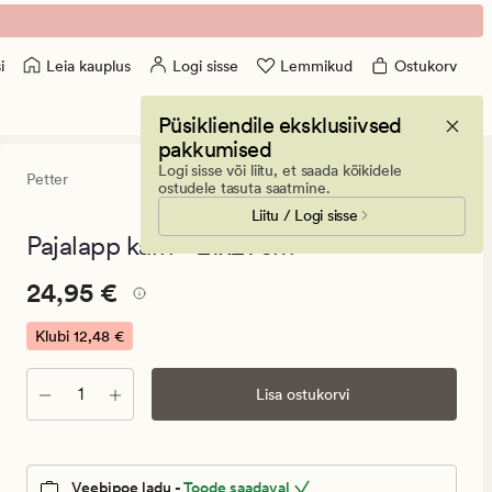
Leia kauplus
Logi sisse
Lemmikud
Ostukorv
i
Püsikliendile eksklusiivsed
pakkumised
Logi sisse või liitu, et saada kõikidele
Petter
0
(0)
0
ostudele tasuta saatmine.
arvustust
Liitu / Logi sisse
keskmise
hinnangug
Pajalapp karri - 21x21 cm
0
Pris_ee
Pris_ee
24,95 €
24,95 €
24,95
€.
Klubi
12,48 €
Klubi
12,48
Kogus
Lisa ostukorvi
€
Veebipoe ladu -
Toode saadaval