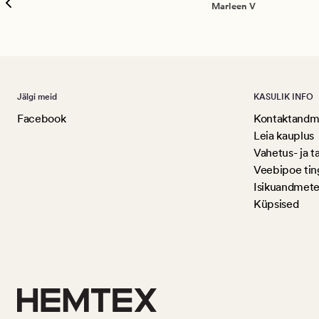
Marleen V
Jälgi meid
KASULIK INFO
Facebook
Kontaktandme
Leia kauplus
Vahetus- ja t
Veebipoe ti
Isikuandmete
Küpsised