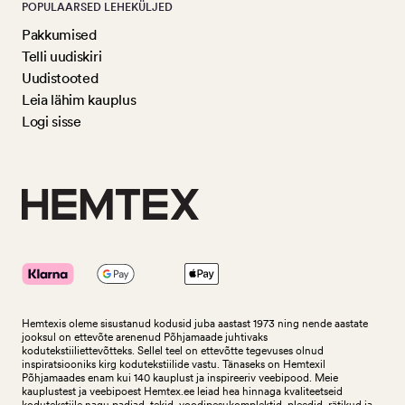
POPULAARSED LEHEKÜLJED
Pakkumised
Telli uudiskiri
Uudistooted
Leia lähim kauplus
Logi sisse
Hemtexis oleme sisustanud kodusid juba aastast 1973 ning nende aastate
jooksul on ettevõte arenenud Põhjamaade juhtivaks
kodutekstiiliettevõtteks.
Sellel teel on ettevõtte tegevuses olnud
inspiratsiooniks kirg kodutekstiilide vastu. Tänaseks on Hemtexil
Põhjamaades enam kui 140 kauplust ja inspireeriv veebipood. Meie
kauplustest ja veebipoest Hemtex.ee leiad hea hinnaga kvaliteetseid