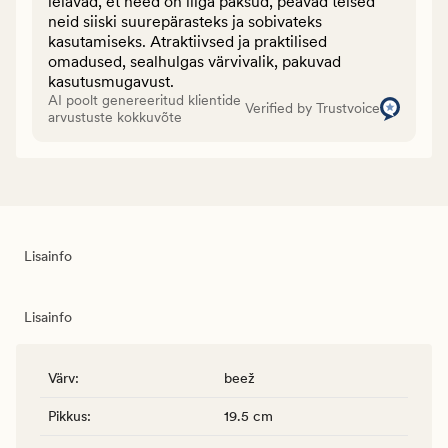
leiavad, et need on liiga paksud, peavad teised
neid siiski suurepärasteks ja sobivateks
kasutamiseks. Atraktiivsed ja praktilised
omadused, sealhulgas värvivalik, pakuvad
kasutusmugavust.
AI poolt genereeritud klientide
Verified by Trustvoice
arvustuste kokkuvõte
Lisainfo
Lisainfo
Värv
:
beež
Pikkus
:
19.5 cm