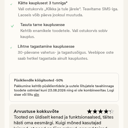
Kätte kauplusest 3 tunniga*
Vali ostukorvis „Klikka ja tule järele“. Teavitame SMS-iga.
Laoseis võib päeva jooksul muutuda.
Tasuta tarne kauplusesse
Kehtib enamikele toodetele. Vali ostukorvis sobiv
kauplus.
Lihtne tagastamine kauplusesse
30-päevane vahetus- ja tagastusõigus. Veebipoe oste
saab hetkel tagastada ainult kauplustes.
Püsikliendile köögitooted -50%
Pakkumine kehtib püsiklientidele ja uutele liitujatele tavahinnaga
toodete ostmisel kuni 23.08.2026 ning ei ole kombineeritav. Logi
sisse või liitu
siin
Arvustuse kokkuvõte
Tooted on üldiselt kenad ja funktsionaalsed, täites
hästi oma eesmärgi. Kuigi mõned kasutajad