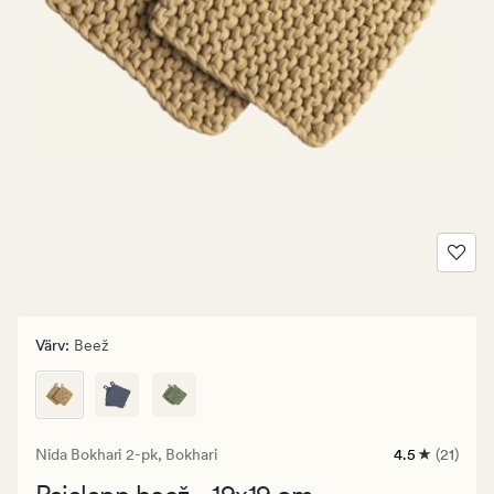
Värv
:
Beež
Nida Bokhari 2-pk,
Bokhari
4.5
(21)
21
arvustust