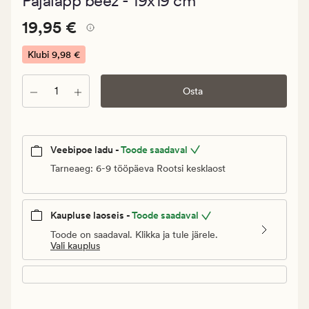
Pajalapp beež - 19x19 cm
keskmise
hinnanguga
Pris_ee
Pris_ee
19,95 €
4.5
19,95 €
19,95
€.
Klubi
9,98 €
Klubi
9,98
Kogus
Osta
€
Veebipoe ladu -
Toode saadaval
Tarneaeg: 6-9 tööpäeva Rootsi kesklaost
Kaupluse laoseis -
Toode saadaval
Toode on saadaval. Klikka ja tule järele.
Vali kauplus