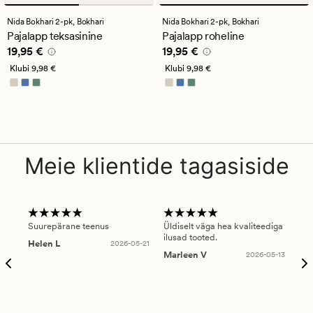
arvustust
arvustust
keskmise
keskmise
Nida Bokhari 2-pk,
Bokhari
Nida Bokhari 2-pk,
Bokhari
hinnanguga
hinnanguga
Pajalapp teksasinine
Pajalapp roheline
4.5
4.5
Pris_ee
19,95 €
Pris_ee
19,95 €
19,95 €
19,95 €
Klubi
9,98 €
Klubi
9,98 €
Meie klientide tagasiside
Suurepärane teenus
Üldiselt väga hea kvaliteediga
Ole
ilusad tooted.
kau
Helen L
2026-05-21
puu
Marleen V
2026-05-13
tar
Ree