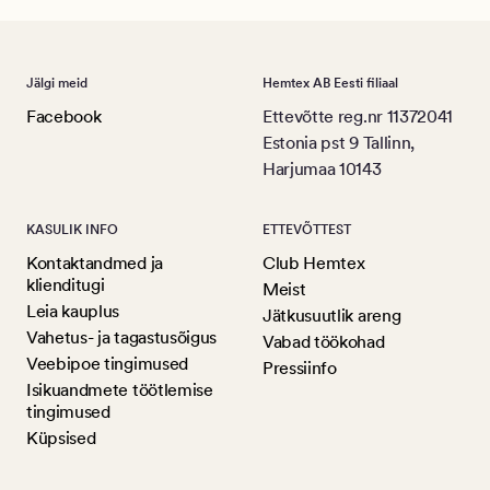
Jälgi meid
Hemtex AB Eesti filiaal
Facebook
Ettevõtte reg.nr 11372041
Estonia pst 9 Tallinn,
Harjumaa 10143
KASULIK INFO
ETTEVÕTTEST
Kontaktandmed ja
Club Hemtex
klienditugi
Meist
Leia kauplus
Jätkusuutlik areng
Vahetus- ja tagastusõigus
Vabad töökohad
Veebipoe tingimused
Pressiinfo
Isikuandmete töötlemise
tingimused
Küpsised