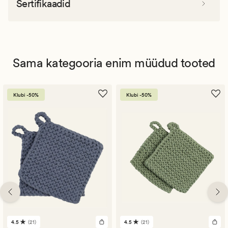
Sertifikaadid
Sama kategooria enim müüdud tooted
Klubi -50%
Klubi -50%
4.5
(21)
4.5
(21)
21
21