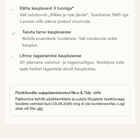
Kätte kauplusest 3 tunniga*
Vali ostukorvis „Klikka ja tule järele“. Teavitame SMS-iga.
Laoseis võib päeva jooksul muutuda.
Tasuta tarne kauplusesse
Kehtib enamikele toodetele. Vali ostukorvis sobiv
kauplus.
Lihtne tagastamine kauplusesse
30-päevane vahetus- ja tagastusõigus. Veebipoe oste
saab hetkel tagastada ainult kauplustes.
Püsikliendile majapidamistooted Nice & Tidy -50%
Pakkumine kehtib püsiklientidele ja uutele liitujatele tavahinnaga
toodete ostmisel kuni 23.08.2026 ning ei ole kombineeritav. Logi
sisse või liitu
siin