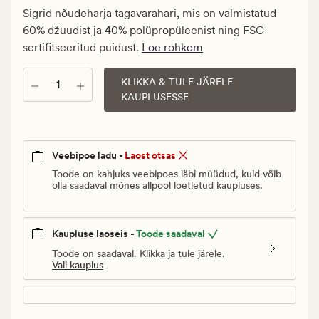
Klubi
Sigrid nõudeharja tagavarahari, mis on valmistatud
2,48
60% džuudist ja 40% polüpropüleenist ning FSC
€
sertifitseeritud puidust.
Loe rohkem
KLIKKA & TULE JÄRELE
Kogus
KAUPLUSESSE
Veebipoe ladu -
Laost otsas
Toode on kahjuks veebipoes läbi müüdud, kuid võib
olla saadaval mõnes allpool loetletud kaupluses.
Kaupluse laoseis -
Toode saadaval
Toode on saadaval. Klikka ja tule järele.
Vali kauplus