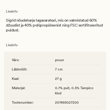
Lisainfo
Sigrid nõudeharja tagavarahari, mis on valmistatud 60%
džuudist ja 40% polüpropüleenist ning FSC sertifitseeritud
puidust.
Lisainfo
Värv
:
pruun
Läbimõõt
:
7 cm
Kaal
:
27 g
Materjal
:
0.7% puit, 0.3% Tampico
kiud
Tootenumber
:
207493027200