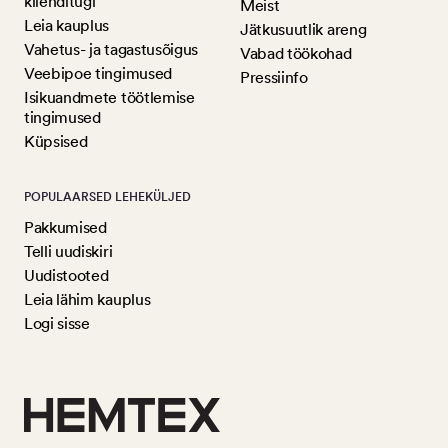
klienditugi
Meist
Leia kauplus
Jätkusuutlik areng
Vahetus- ja tagastusõigus
Vabad töökohad
Veebipoe tingimused
Pressiinfo
Isikuandmete töötlemise
tingimused
Küpsised
POPULAARSED LEHEKÜLJED
Pakkumised
Telli uudiskiri
Uudistooted
Leia lähim kauplus
Logi sisse