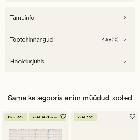
Tarneinfo
Tootehinnangud
4.5
(
10
)
Hooldusjuhis
Sama kategooria enim müüdud tooted
Klubi -50%
Klubi:võta 3 maksa 2
Klubi -50%