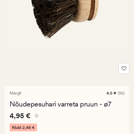
Margit
4.5
(10)
10
arvustust
Nõudepesuhari varreta pruun - ø7
keskmise
hinnanguga
Pris_ee
Pris_ee
4,95 €
4.5
4,95 €
4,95
€.
Klubi
2,48 €