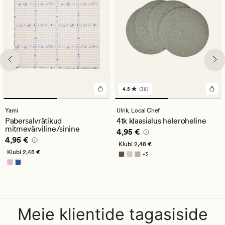
4.5
(38)
38
arvustust
keskmise
Yami
Ulrik,
Local Chef
hinnanguga
Pabersalvrätikud
4tk klaasialus heleroheline
4.5
mitmevärviline/sinine
Pris_ee
4,95 €
4,95 €
Pris_ee
4,95 €
4,95 €
Klubi
2,48 €
Klubi
2,48 €
+
3
Saadaval rohkemates värvitoonides
Meie klientide tagasiside