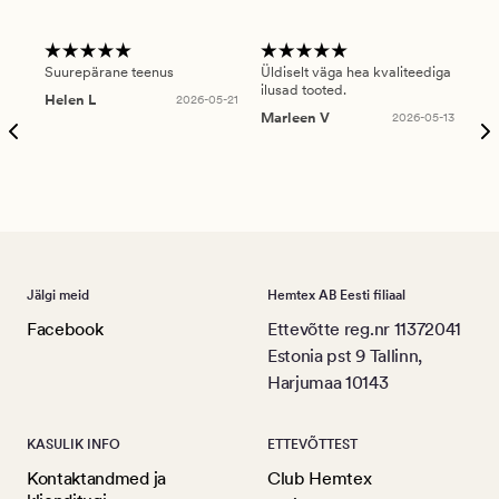
Suurepärane teenus
Üldiselt väga hea kvaliteediga
Ole
ilusad tooted.
kau
Helen L
2026-05-21
puu
Marleen V
2026-05-13
tar
Ree
Jälgi meid
Hemtex AB Eesti filiaal
Facebook
Ettevõtte reg.nr 11372041
Estonia pst 9 Tallinn,
Harjumaa 10143
KASULIK INFO
ETTEVÕTTEST
Kontaktandmed ja
Club Hemtex