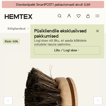
Margit
Animated
Standardpakk SmartPOSTI pakiautomaati ainult 3,99
nõudepesuhari
banner.
varreta
Press
pruun
ESCAPE
to
Köögitarvikud
Majapidamistooted
Nõudepesuharjad
Püsikliendile eksklusiivsed
pause.
pakkumised
Logi sisse või liitu, et saada kõikidele
Klubi -50%
ostudele tasuta saatmine.
Liitu / Logi sisse