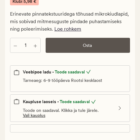
€.
Klubi
5,98 €
Klubi
Erinevate pinnatekstuuridega tõhusad mikrokiudlapid,
5,98
mis sobivad mitmesuguste pindade puhastamiseks
€
ning poleerimiseks.
Loe rohkem
Kogus
Osta
Veebipoe ladu -
Toode saadaval
Tarneaeg: 6-9 tööpäeva Rootsi kesklaost
Kaupluse laoseis -
Toode saadaval
Toode on saadaval. Klikka ja tule järele.
Vali kauplus