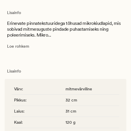
Lisainfo
Erinevate pinnatekstuuridega tõhusad mikrokiudlapid, mis
sobivad mitmesuguste pindade puhastamiseks ning
poleerimiseks. Mikro...
Loe rohkem
Lisainfo
Värv
:
mitmevärviline
Pikkus
:
32 cm
Laius
:
31 cm
Kaal
:
120 g