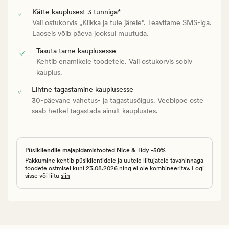
Kätte kauplusest 3 tunniga*
Vali ostukorvis „Klikka ja tule järele“. Teavitame SMS-iga.
Laoseis võib päeva jooksul muutuda.
Tasuta tarne kauplusesse
Kehtib enamikele toodetele. Vali ostukorvis sobiv
kauplus.
Lihtne tagastamine kauplusesse
30-päevane vahetus- ja tagastusõigus. Veebipoe oste
saab hetkel tagastada ainult kauplustes.
Püsikliendile majapidamistooted Nice & Tidy -50%
Pakkumine kehtib püsiklientidele ja uutele liitujatele tavahinnaga
toodete ostmisel kuni 23.08.2026 ning ei ole kombineeritav. Logi
sisse või liitu
siin