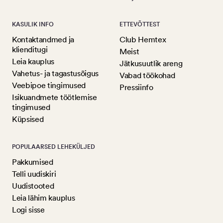
KASULIK INFO
ETTEVÕTTEST
Kontaktandmed ja
Club Hemtex
klienditugi
Meist
Leia kauplus
Jätkusuutlik areng
Vahetus- ja tagastusõigus
Vabad töökohad
Veebipoe tingimused
Pressiinfo
Isikuandmete töötlemise
tingimused
Küpsised
POPULAARSED LEHEKÜLJED
Pakkumised
Telli uudiskiri
Uudistooted
Leia lähim kauplus
Logi sisse