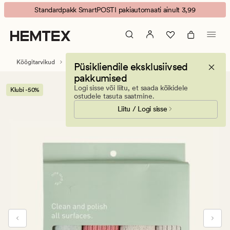
Eva
Animated
Standardpakk SmartPOSTI pakiautomaati ainult 3,99
mikrokiudest
banner.
lapp
Press
mitmevärviline
ESCAPE
to
Köögitarvikud
Majapidamistooted
Püsikliendile eksklusiivsed
pause.
pakkumised
Logi sisse või liitu, et saada kõikidele
Klubi -50%
ostudele tasuta saatmine.
Liitu / Logi sisse