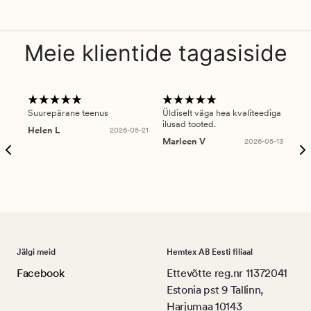
Meie klientide tagasiside
Suurepärane teenus
Üldiselt väga hea kvaliteediga
Ole
ilusad tooted.
kau
Helen L
2026-05-21
puu
Marleen V
2026-05-13
tar
Ree
Jälgi meid
Hemtex AB Eesti filiaal
Facebook
Ettevõtte reg.nr 11372041
Estonia pst 9 Tallinn,
Harjumaa 10143