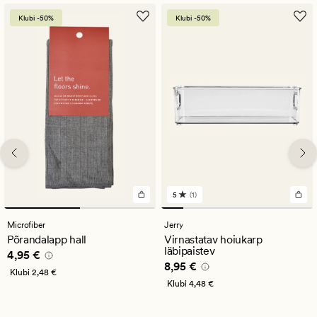
Klubi -50%
Klubi -50%
5
(1)
1
arvustust
keskmise
Microfiber
Jerry
hinnanguga
Põrandalapp hall
Virnastatav hoiukarp
5
läbipaistev
Pris_ee
4,95 €
4,95 €
Pris_ee
8,95 €
8,95 €
Klubi
2,48 €
Klubi
4,48 €