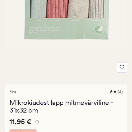
Eva
5
(4)
4
arvustust
Mikrokiudest lapp mitmevärviline -
keskmise
hinnangug
31x32 cm
5
Pris_ee
Pris_ee
11,95 €
11,95 €
11,95