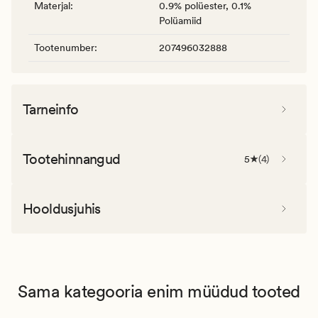
Materjal
:
0.9% polüester, 0.1%
Polüamiid
Tootenumber
:
207496032888
Tarneinfo
Tootehinnangud
5
(
4
)
Hooldusjuhis
Sama kategooria enim müüdud tooted