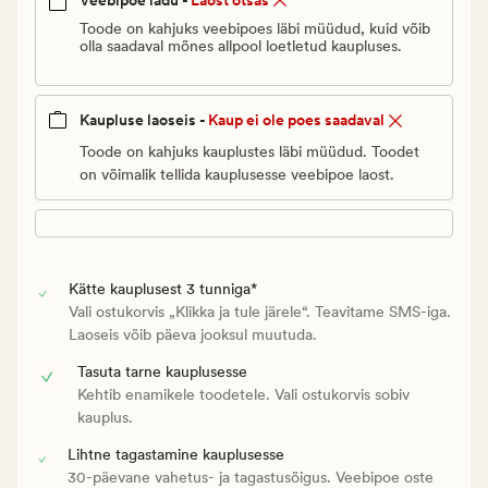
Veebipoe ladu -
Laost otsas
Vanlig
pris_ee
Toode on kahjuks veebipoes läbi müüdud, kuid võib
olla saadaval mõnes allpool loetletud kaupluses.
3
€
Kaupluse laoseis -
Kaup ei ole poes saadaval
Toode on kahjuks kauplustes läbi müüdud. Toodet
on võimalik tellida kauplusesse veebipoe laost.
Kätte kauplusest 3 tunniga*
Vali ostukorvis „Klikka ja tule järele“. Teavitame SMS-iga.
Laoseis võib päeva jooksul muutuda.
Tasuta tarne kauplusesse
Kehtib enamikele toodetele. Vali ostukorvis sobiv
kauplus.
Lihtne tagastamine kauplusesse
30-päevane vahetus- ja tagastusõigus. Veebipoe oste