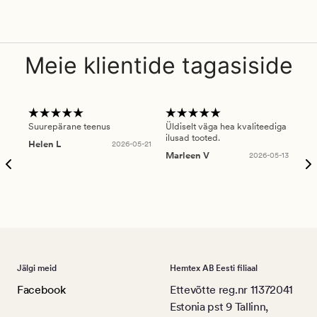
Meie klientide tagasiside
Suurepärane teenus
Üldiselt väga hea kvaliteediga
Ole
ilusad tooted.
kau
Helen L
2026-05-21
puu
Marleen V
2026-05-13
tar
Ree
Jälgi meid
Hemtex AB Eesti filiaal
Facebook
Ettevõtte reg.nr 11372041
Estonia pst 9 Tallinn,