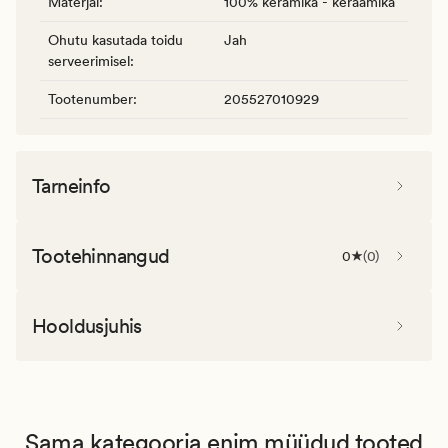
Materjal
:
100% keramika - keraamika
Ohutu kasutada toidu
Jah
serveerimisel
:
Tootenumber
:
205527010929
Tarneinfo
Tootehinnangud
0
(
0
)
Hooldusjuhis
Sama kategooria enim müüdud tooted