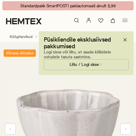
Flower
Animated
Standardpakk SmartPOSTI pakiautomaati ainult 3,99
kauss
banner.
helehall
Press
ESCAPE
to
Köögitarvikud
Lauakatmistarvikud
Taldrikud
Püsikliendile eksklusiivsed
pause.
pakkumised
Logi sisse või liitu, et saada kõikidele
Viimane võimalus
ostudele tasuta saatmine.
Liitu / Logi sisse