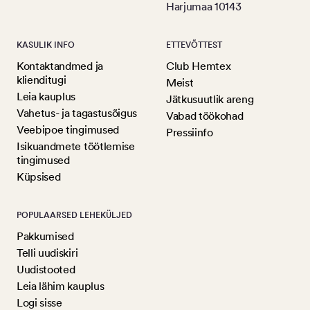
Harjumaa 10143
KASULIK INFO
ETTEVÕTTEST
Kontaktandmed ja
Club Hemtex
klienditugi
Meist
Leia kauplus
Jätkusuutlik areng
Vahetus- ja tagastusõigus
Vabad töökohad
Veebipoe tingimused
Pressiinfo
Isikuandmete töötlemise
tingimused
Küpsised
POPULAARSED LEHEKÜLJED
Pakkumised
Telli uudiskiri
Uudistooted
Leia lähim kauplus
Logi sisse