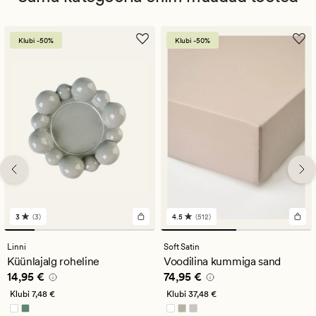
Klubi -50%
Klubi -50%
3
(3)
4.5
(512)
3
512
arvustust
arvustust
keskmise
keskmise
Linni
Soft Satin
hinnanguga
hinnanguga
Küünlajalg roheline
Voodilina kummiga sand
3
4.5
Pris_ee
14,95 €
Pris_ee
74,95 €
14,95 €
74,95 €
Klubi
7,48 €
Klubi
37,48 €