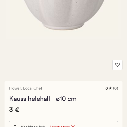
Flower,
Local Chef
0
(0)
0
arvustust
Kauss helehall - ø10 cm
keskmise
hinnangug
Pris_ee
Pris_ee
3 €
0
3 €
3
€.