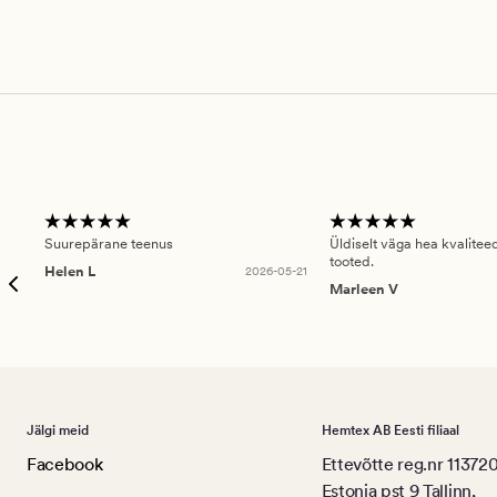
Suurepärane teenus
Üldiselt väga hea kvalitee
tooted.
Helen L
2026-05-21
Marleen V
Jälgi meid
Hemtex AB Eesti filiaal
Facebook
Ettevõtte reg.nr 11372
Estonia pst 9 Tallinn,