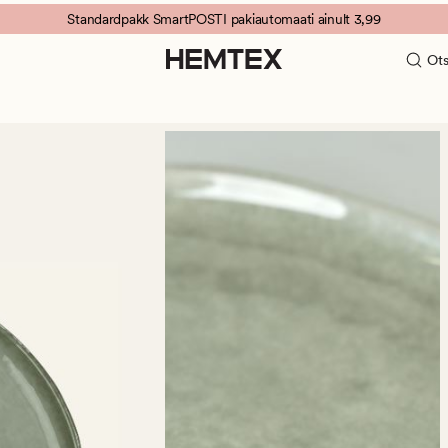
Standardpakk SmartPOSTI pakiautomaati ainult 3,99
Ots