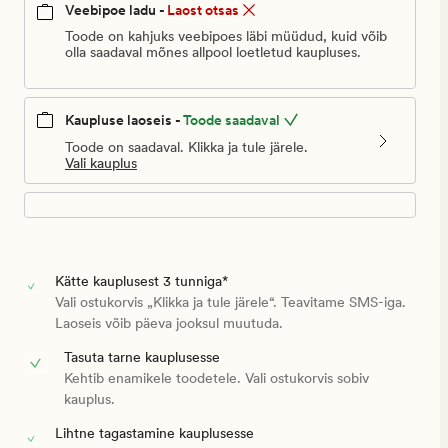
Veebipoe ladu -
Laost otsas
Toode on kahjuks veebipoes läbi müüdud, kuid võib
olla saadaval mõnes allpool loetletud kaupluses.
Kaupluse laoseis -
Toode saadaval
Toode on saadaval. Klikka ja tule järele.
Vali kauplus
Kätte kauplusest 3 tunniga*
Vali ostukorvis „Klikka ja tule järele“. Teavitame SMS-iga.
Laoseis võib päeva jooksul muutuda.
Tasuta tarne kauplusesse
Kehtib enamikele toodetele. Vali ostukorvis sobiv
kauplus.
Lihtne tagastamine kauplusesse