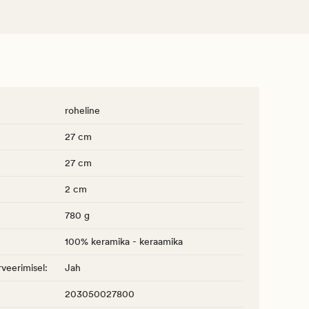
roheline
27 cm
27 cm
2 cm
780 g
100% keramika - keraamika
veerimisel
:
Jah
203050027800