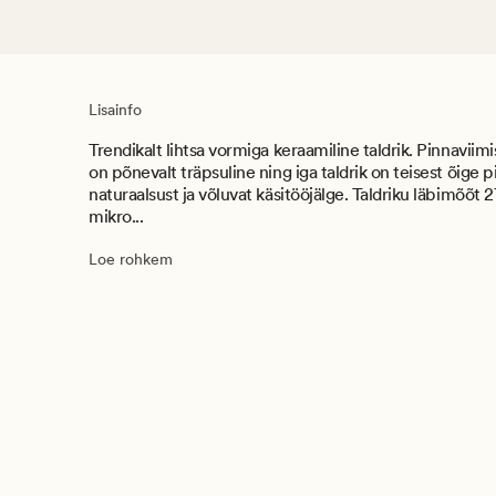
Lisainfo
Trendikalt lihtsa vormiga keraamiline taldrik. Pinnaviim
on põnevalt träpsuline ning iga taldrik on teisest õige p
naturaalsust ja võluvat käsitööjälge. Taldriku läbimõõt 
mikro...
Loe rohkem