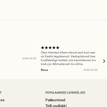
Olen Hemtexi klient oönud seni kuni see
Tar
on Eestis tegutsenud. Vastupidavad hea
abi
2026-04-25
kvaliteediga tooted, mis kaunistavad mu
ala
kodu ja rõõmustavad mu silma.
An
Rena
2026-04-23
T
POPULAARSED LEHEKÜLJED
tex
Pakkumised
Telli uudiskiri