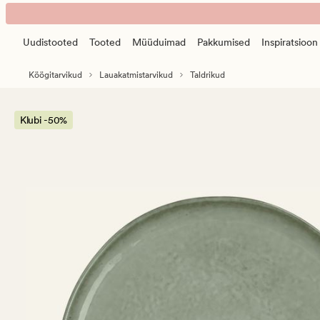
East
Animated
õhtusöögi
banner.
taldrik
Uudistooted
Tooted
Müüduimad
Pakkumised
Inspiratsioon
Press
roheline
ESCAPE
Köögitarvikud
Lauakatmistarvikud
Taldrikud
to
pause.
Klubi -50%