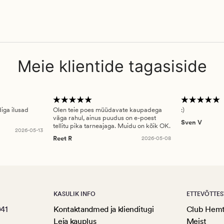
Meie klientide tagasiside
diga ilusad
Olen teie poes müüdavate kaupadega
:)
väga rahul, ainus puudus on e-poest
Sven V
tellitu pika tarneajaga. Muidu on kõik OK.
2026-05-13
Reet R
2026-05-08
KASULIK INFO
ETTEVÕTTES
041
Kontaktandmed ja klienditugi
Club Hem
Leia kauplus
Meist