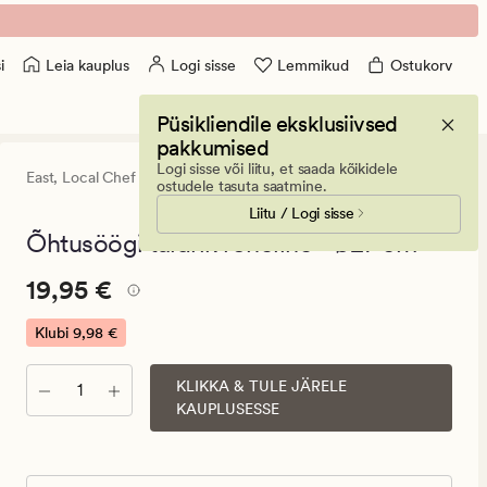
Leia kauplus
Logi sisse
Lemmikud
Ostukorv
i
Püsikliendile eksklusiivsed
pakkumised
Logi sisse või liitu, et saada kõikidele
East,
Local Chef
4
(20)
20
ostudele tasuta saatmine.
arvustust
Liitu / Logi sisse
keskmise
hinnanguga
Õhtusöögi taldrik roheline - ø27 cm
4
Pris_ee
Pris_ee
19,95 €
19,95 €
19,95
€.
Klubi
9,98 €
Klubi
9,98
KLIKKA & TULE JÄRELE
Kogus
KAUPLUSESSE
€