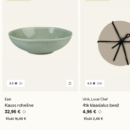
3.5
(3)
4.5
(38)
3
38
arvustust
arvustust
keskmise
keskmise
hinnanguga
hinnanguga
East
Ulrik,
Local Chef
3.5
4.5
Kauss roheline
4tk klaasialus beež
Pris_ee
32,95 €
Pris_ee
4,95 €
32,95 €
4,95 €
Klubi
16,48 €
Klubi
2,48 €