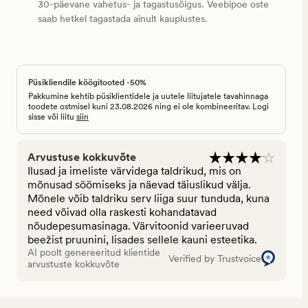
30-päevane vahetus- ja tagastusõigus. Veebipoe oste
saab hetkel tagastada ainult kauplustes.
Püsikliendile köögitooted -50%
Pakkumine kehtib püsiklientidele ja uutele liitujatele tavahinnaga
toodete ostmisel kuni 23.08.2026 ning ei ole kombineeritav. Logi
sisse või liitu
siin
Arvustuse kokkuvõte
Ilusad ja imeliste värvidega taldrikud, mis on
mõnusad söömiseks ja näevad täiuslikud välja.
Mõnele võib taldriku serv liiga suur tunduda, kuna
need võivad olla raskesti kohandatavad
nõudepesumasinaga. Värvitoonid varieeruvad
beežist pruunini, lisades sellele kauni esteetika.
AI poolt genereeritud klientide
Verified by Trustvoice
arvustuste kokkuvõte