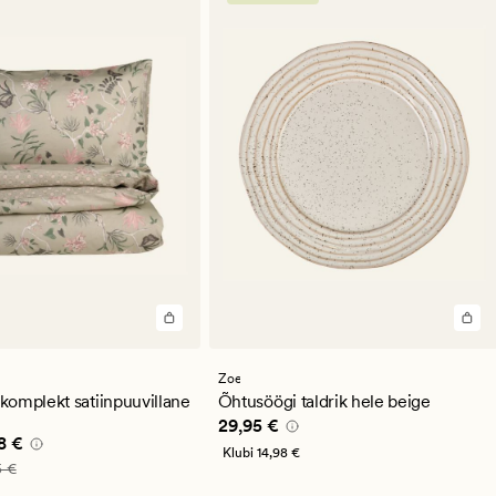
Zoe
omplekt satiinpuuvillane
Õhtusöögi taldrik hele beige
Pris_ee
29,95 €
29,95 €
e pris_ee
59,98 €
8 €
Klubi
14,98 €
_ee
119,95 €
5 €