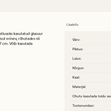
Lisainfo
istluseks kasutatud glasuur
isut erinev, rõhutades nii
Värv
:
27 cm. Võib kasutada
Pikkus
:
Laius
:
Kõrgus
:
Kaal
:
Materjal
:
Ohutu kasutada toidu ser
Tootenumber
: