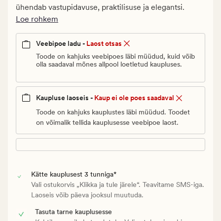
Vanlig
ühendab vastupidavuse, praktilisuse ja elegantsi.
pris_ee
Loe rohkem
3
€
Veebipoe ladu -
Laost otsas
Toode on kahjuks veebipoes läbi müüdud, kuid võib
olla saadaval mõnes allpool loetletud kaupluses.
Kaupluse laoseis -
Kaup ei ole poes saadaval
Toode on kahjuks kauplustes läbi müüdud. Toodet
on võimalik tellida kauplusesse veebipoe laost.
Kätte kauplusest 3 tunniga*
Vali ostukorvis „Klikka ja tule järele“. Teavitame SMS-iga.
Laoseis võib päeva jooksul muutuda.
Tasuta tarne kauplusesse