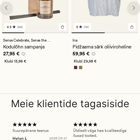
4.5
(44)
5
(14)
44
14
arvustust
arvustust
keskmise
keskmise
Sense Celebrate,
Sense the Moment
Ina
hinnanguga
hinnanguga
Kodulõhn sampanja
Pidžaama särk oliiviroheline
4.5
5
Pris_ee
27,95 €
Pris_ee
59,95 €
27,95 €
59,95 €
Klubi
13,98 €
Klubi
29,98 €
Meie klientide tagasiside
Suurepärane teenus
Üldiselt väga hea kvaliteediga
Ole
ilusad tooted.
kau
Helen L
2026-05-21