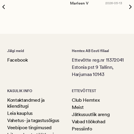
puu
Marleen V
2026-05-13
tar
Ree
Jälgi meid
Hemtex AB Eesti filiaal
Facebook
Ettevõtte reg.nr 11372041
Estonia pst 9 Tallinn,
Harjumaa 10143
KASULIK INFO
ETTEVÕTTEST
Kontaktandmed ja
Club Hemtex
klienditugi
Meist
Leia kauplus
Jätkusuutlik areng
Vahetus- ja tagastusõigus
Vabad töökohad
Veebipoe tingimused
Pressiinfo