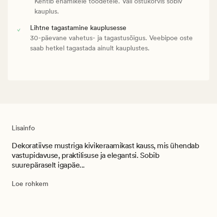
Kehtib enamikele toodetele. Vali ostukorvis sobiv
kauplus.
Lihtne tagastamine kauplusesse
30-päevane vahetus- ja tagastusõigus. Veebipoe oste
saab hetkel tagastada ainult kauplustes.
Lisainfo
Dekoratiivse mustriga kivikeraamikast kauss, mis ühendab
vastupidavuse, praktilisuse ja elegantsi. Sobib
suurepäraselt igapäe...
Loe rohkem