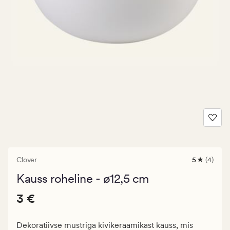
Clover
5
(4)
4
arvustust
Kauss roheline - ø12,5 cm
keskmise
hinnangug
Pris_ee
Pris_ee
3 €
5
3 €
3
€.
Dekoratiivse mustriga kivikeraamikast kauss, mis