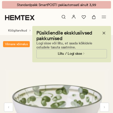
Clover
Animated
Standardpakk SmartPOSTI pakiautomaati ainult 3,99
kauss
banner.
roheline
Press
ESCAPE
to
Köögitarvikud
Lauakatmistarvikud
Taldrikud
Püsikliendile eksklusiivsed
pause.
pakkumised
Logi sisse või liitu, et saada kõikidele
Viimane võimalus
ostudele tasuta saatmine.
Liitu / Logi sisse