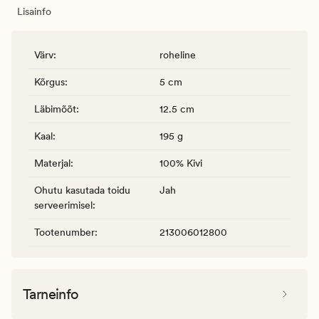
Lisainfo
Värv
:
roheline
Kõrgus
:
5 cm
Läbimõõt
:
12.5 cm
Kaal
:
195 g
Materjal
:
100% Kivi
Ohutu kasutada toidu
Jah
serveerimisel
:
Tootenumber
:
213006012800
Tarneinfo