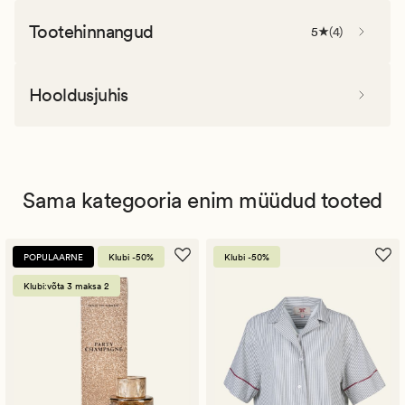
Tootehinnangud
5
(
4
)
Hooldusjuhis
Sama kategooria enim müüdud tooted
POPULAARNE
Klubi -50%
Klubi -50%
Klubi:võta 3 maksa 2