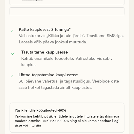
Kätte kauplusest 3 tunniga*
Vali ostukorvis „Klikka ja tule järele“. Teavitame SMS-iga.
Laoseis võib päeva jooksul muutuda.
Tasuta tarne kauplusesse
Kehtib enamikele toodetele. Vali ostukorvis sobiv
kauplus.
Lihtne tagastamine kauplusesse
30-päevane vahetus- ja tagastusõigus. Veebipoe oste
saab hetkel tagastada ainult kauplustes.
Püsikliendile köögitooted -50%
Pakkumine kehtib püsiklientidele ja uutele liitujatele tavahinnaga
toodete ostmisel kuni 23.08.2026 ning ei ole kombineeritav. Logi
sisse või liitu
siin