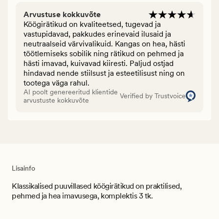
Arvustuse kokkuvõte
Köögirätikud on kvaliteetsed, tugevad ja
vastupidavad, pakkudes erinevaid ilusaid ja
neutraalseid värvivalikuid. Kangas on hea, hästi
töötlemiseks sobilik ning rätikud on pehmed ja
hästi imavad, kuivavad kiiresti. Paljud ostjad
hindavad nende stiilsust ja esteetilisust ning on
tootega väga rahul.
AI poolt genereeritud klientide
Verified by Trustvoice
arvustuste kokkuvõte
Lisainfo
Klassikalised puuvillased köögirätikud on praktilised,
pehmed ja hea imavusega, komplektis 3 tk.