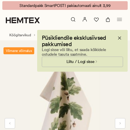
Season
Animated
Standardpakk SmartPOSTI pakiautomaati ainult 3,99
köögirätik
banner.
naturaalne
Press
toon
ESCAPE
to
Köögitarvikud
Köögirätikud
Püsikliendile eksklusiivsed
pause.
pakkumised
Logi sisse või liitu, et saada kõikidele
Viimane võimalus
ostudele tasuta saatmine.
Liitu / Logi sisse