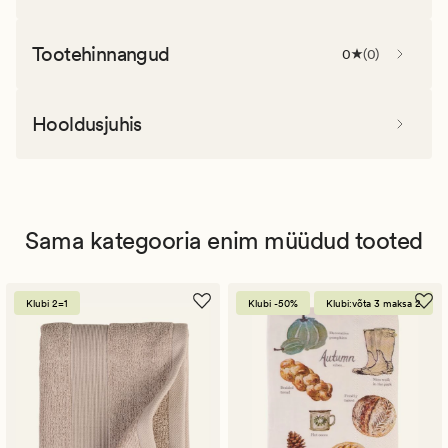
Tootehinnangud
0
(
0
)
Hooldusjuhis
Sama kategooria enim müüdud tooted
Klubi 2=1
Klubi -50%
Klubi:võta 3 maksa 2