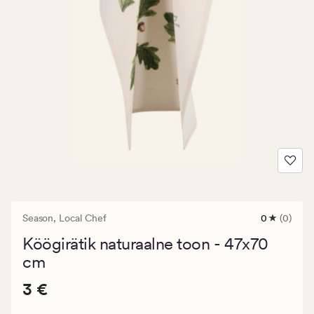
Season,
Local Chef
0
(0)
0
arvustust
Köögirätik naturaalne toon - 47x70
keskmise
hinnangug
cm
0
Pris_ee
Pris_ee
3 €
3 €
3