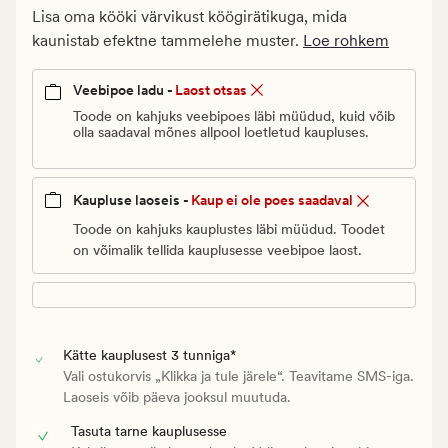
€.
Lisa oma kööki värvikust köögirätikuga, mida
Vanlig
kaunistab efektne tammelehe muster.
Loe rohkem
pris_ee
3
Veebipoe ladu -
Laost otsas
€
Toode on kahjuks veebipoes läbi müüdud, kuid võib
olla saadaval mõnes allpool loetletud kaupluses.
Kaupluse laoseis -
Kaup ei ole poes saadaval
Toode on kahjuks kauplustes läbi müüdud. Toodet
on võimalik tellida kauplusesse veebipoe laost.
Kätte kauplusest 3 tunniga*
Vali ostukorvis „Klikka ja tule järele“. Teavitame SMS-iga.
Laoseis võib päeva jooksul muutuda.
Tasuta tarne kauplusesse