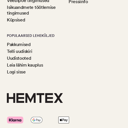
Veebipoe tingimused
Pressiinfo
Isikuandmete töötlemise
tingimused
Küpsised
POPULAARSED LEHEKÜLJED
Pakkumised
Telli uudiskiri
Uudistooted
Leia lähim kauplus
Logi sisse