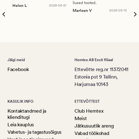
ilusad tooted.
kau
Helen L
2026-05-21
puu
Marleen V
2026-05-13
tar
Ree
Jälgi meid
Hemtex AB Eesti filiaal
Facebook
Ettevõtte reg.nr 11372041
Estonia pst 9 Tallinn,
Harjumaa 10143
KASULIK INFO
ETTEVÕTTEST
Kontaktandmed ja
Club Hemtex
klienditugi
Meist
Leia kauplus
Jätkusuutlik areng
Vahetus- ja tagastusõigus
Vabad töökohad