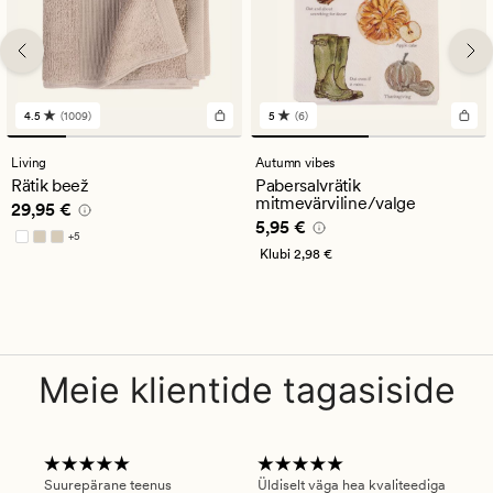
4.5
(1009)
5
(6)
1009
6
arvustust
arvustust
keskmise
keskmise
Living
Autumn vibes
hinnanguga
hinnanguga
Rätik beež
Pabersalvrätik
4.5
5
mitmevärviline/valge
Pris_ee
29,95 €
29,95 €
Pris_ee
5,95 €
5,95 €
+
5
Saadaval rohkemates värvitoonides
Klubi
2,98 €
Meie klientide tagasiside
Suurepärane teenus
Üldiselt väga hea kvaliteediga
Ole