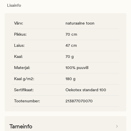
Lisainfo
Värv
:
naturaalne toon
Pikkus
:
70 cm
Laius
:
47 cm
Kaal
:
70 g
Materjal
:
100% puuvill
Kaal g/m2
:
180 g
Sertifikaat
:
Oekotex standard 100
Tootenumber
:
213877070070
Tarneinfo