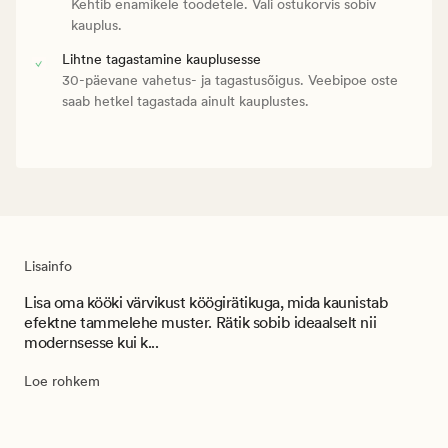
Kehtib enamikele toodetele. Vali ostukorvis sobiv
kauplus.
Lihtne tagastamine kauplusesse
30-päevane vahetus- ja tagastusõigus. Veebipoe oste
saab hetkel tagastada ainult kauplustes.
Lisainfo
Lisa oma kööki värvikust köögirätikuga, mida kaunistab
efektne tammelehe muster. Rätik sobib ideaalselt nii
modernsesse kui k...
Loe rohkem