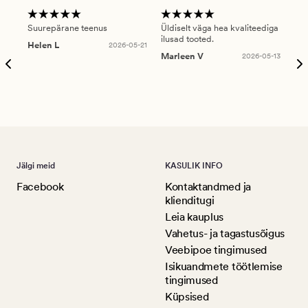
Suurepärane teenus
Üldiselt väga hea kvaliteediga
Ole
ilusad tooted.
kau
Helen L
2026-05-21
puu
Marleen V
2026-05-13
tar
Ree
Jälgi meid
KASULIK INFO
Facebook
Kontaktandmed ja
klienditugi
Leia kauplus
Vahetus- ja tagastusõigus
Veebipoe tingimused
Isikuandmete töötlemise
tingimused
Küpsised