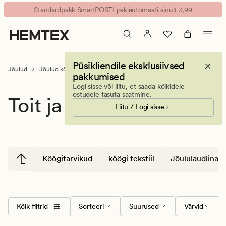
Toit
Animated
Standardpakk SmartPOSTI pakiautomaati ainult 3,99
ja
banner.
jook
Press
ESCAPE
to
Püsikliendile eksklusiivsed
pause.
Jõulud
Jõulud köögis
Toit ja jook
pakkumised
Logi sisse või liitu, et saada kõikidele
ostudele tasuta saatmine.
Toit ja jook
Liitu / Logi sisse
Köögitarvikud
köögi tekstiil
Jõululaudlinad
Kõik filtrid
Sorteeri
Suurused
Värvid