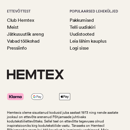
ETTEVÕTTEST
POPULAARSED LEHEKÜLJED
Club Hemtex
Pakkumised
Meist
Telli uudiskiri
Jätkusuutlik areng
Uudistooted
Vabad töökohad
Leia lähim kauplus
Pressiinfo
Logi sisse
Hemtexis oleme sisustanud kodusid juba aastast 1973 ning nende aastate
jooksul on ettevõte arenenud Põhjamaade juhtivaks
kodutekstiiliettevõtteks.
Sellel teel on ettevõtte tegevuses olnud
inspiratsiooniks kirg kodutekstiilide vastu. Tänaseks on Hemtexil