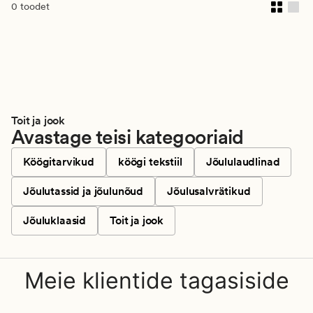
0 toodet
Toit ja jook
Avastage teisi kategooriaid
Köögitarvikud
köögi tekstiil
Jõululaudlinad
Jõulutassid ja jõulunõud
Jõulusalvrätikud
Jõuluklaasid
Toit ja jook
Meie klientide tagasiside