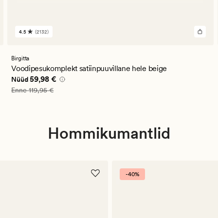
4.5
(2132)
2132
arvustust
keskmise
hinnanguga
Birgitta
4.5
Voodipesukomplekt satiinpuuvillane hele beige
Nåværende pris_ee
59,98 €
59,98 €
Nüüd
Vanlig pris_ee
119,95 €
Enne
119,95 €
Hommikumantlid
-40%