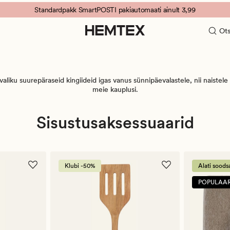
Standardpakk SmartPOSTI pakiautomaati ainult 3,99
Ots
a valiku suurepäraseid kingiideid igas vanus sünnipäevalastele, nii naiste
meie kauplusi.
Sisustusaksessuaarid
Klubi -50%
Alati soods
POPULAA