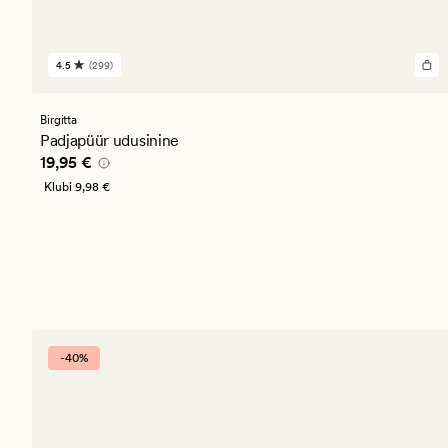
4.5
(299)
299
arvustust
keskmise
hinnanguga
Birgitta
4.5
Padjapüür udusinine
Pris_ee
19,95 €
19,95 €
Klubi
9,98 €
-40%