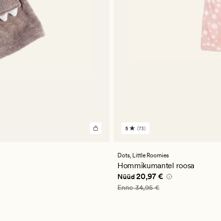
5
(73)
73
arvustust
keskmise
hinnanguga
Dots,
Little Roomies
5
Hommikumantel roosa
Nåværende pris_ee
20,97 €
20,97 €
Nüüd
Vanlig pris_ee
34,95 €
Enne
34,95 €