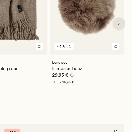
4.5
(15)
15
arvustust
keskmise
ga
hinnanguga
Longwool
L
4.5
hele pruun
Istmealus beež
L
95 €
Pris_ee
29,95 €
P
29,95 €
8
Klubi
14,95 €
K