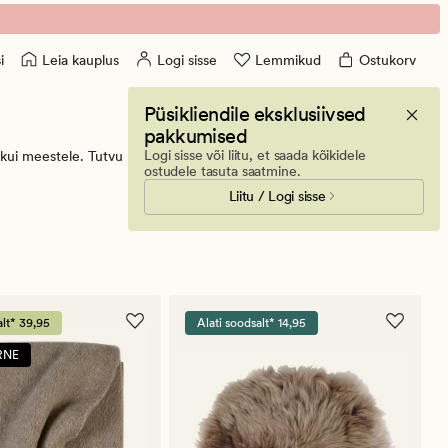
Leia kauplus
Logi sisse
Lemmikud
Ostukorv
i
Püsikliendile eksklusiivsed
pakkumised
Logi sisse või liitu, et saada kõikidele
le kui meestele. Tutvu pakutavaga ning telli oma lemmikud või külasta
ostudele tasuta saatmine.
Liitu / Logi sisse
alt* 39,95
Alati soodsalt* 14,95
RNE