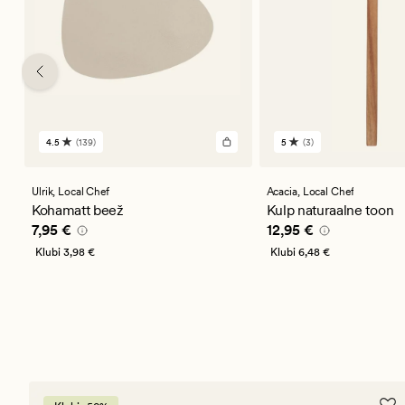
4.5
(139)
5
(3)
139
3
arvustust
arvustust
keskmise
keskmise
hinnanguga
hinnanguga
Ulrik,
Local Chef
Acacia,
Local Chef
4.5
5
Kohamatt beež
Kulp naturaalne toon
Pris_ee
7,95 €
Pris_ee
12,95 €
7,95 €
12,95 €
Klubi
3,98 €
Klubi
6,48 €