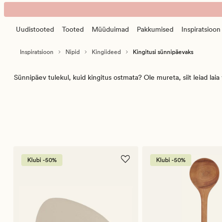
Kingiideed
Animated
sünnipäevaks
banner.
–
Uudistooted
Tooted
Müüduimad
Pakkumised
Inspiratsioon
Press
Nipid
ESCAPE
–
Inspiratsioon
Nipid
Kingiideed
Kingitusi sünnipäevaks
to
Hemtex
pause.
Sünnipäev tulekul, kuid kingitus ostmata? Ole mureta, siit leiad lai
Klubi -50%
Klubi -50%