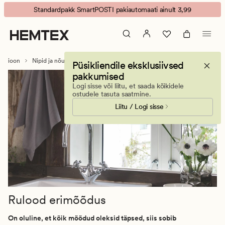
Rulood
Animated
Standardpakk SmartPOSTI pakiautomaati ainult 3,99
erimõõdus
banner.
Press
ESCAPE
to
ratsioon
Nipid ja nõuanded
Aknakatted erimõõdus
Rulood erimõõdus
Püsikliendile eksklusiivsed
pause.
pakkumised
Logi sisse või liitu, et saada kõikidele
ostudele tasuta saatmine.
Liitu / Logi sisse
Rulood erimõõdus
On oluline, et kõik mõõdud oleksid täpsed, siis sobib