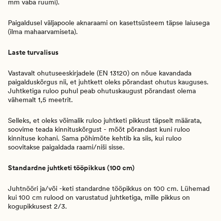
mm vaba ruumi).
Paigaldusel väljapoole aknaraami on kasettsüsteem täpse laiusega
(ilma mahaarvamiseta).
Laste turvalisus
Vastavalt ohutuseeskirjadele (EN 13120) on nõue kavandada
paigalduskõrgus nii, et juhtkett oleks põrandast ohutus kauguses.
Juhtketiga ruloo puhul peab ohutuskaugust põrandast olema
vähemalt 1,5 meetrit.
Selleks, et oleks võimalik ruloo juhtketi pikkust täpselt määrata,
soovime teada kinnituskõrgust - mõõt põrandast kuni ruloo
kinnituse kohani. Sama põhimõte kehtib ka siis, kui ruloo
soovitakse paigaldada raami/niši sisse.
Standardne juhtketi tööpikkus (100 cm)
Juhtnööri ja/või -keti standardne tööpikkus on 100 cm. Lühemad
kui 100 cm rulood on varustatud juhtketiga, mille pikkus on
kogupikkusest 2/3.