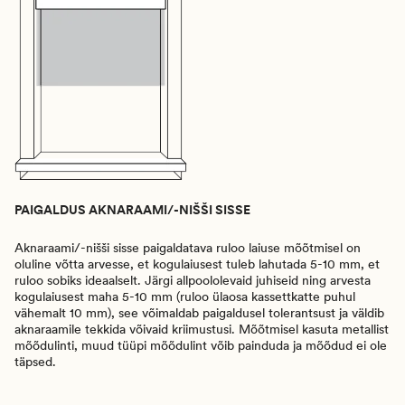
PAIGALDUS AKNARAAMI/-NIŠŠI SISSE
Aknaraami/-nišši sisse paigaldatava ruloo laiuse mõõtmisel on
oluline võtta arvesse, et kogulaiusest tuleb lahutada 5-10 mm, et
ruloo sobiks ideaalselt. Järgi allpoololevaid juhiseid ning arvesta
kogulaiusest maha 5-10 mm (ruloo ülaosa kassettkatte puhul
vähemalt 10 mm), see võimaldab paigaldusel tolerantsust ja väldib
aknaraamile tekkida võivaid kriimustusi. Mõõtmisel kasuta metallist
mõõdulinti, muud tüüpi mõõdulint võib painduda ja mõõdud ei ole
täpsed.