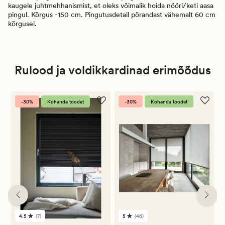
kaugele juhtmehhanismist, et oleks võimalik hoida nööri/keti aasa
pingul. Kõrgus -150 cm. Pingutusdetail põrandast vähemalt 60 cm
kõrgusel.
Rulood ja voldikkardinad erimõõdus
-30%
Kohanda toodet
-30%
Kohanda toodet
4.5
(7)
5
(46)
7
46