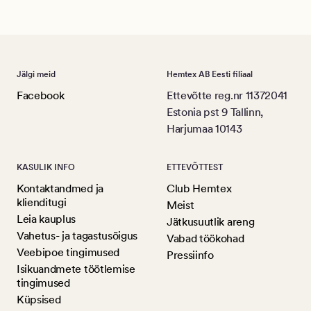
Jälgi meid
Hemtex AB Eesti filiaal
Facebook
Ettevõtte reg.nr 11372041
Estonia pst 9 Tallinn,
Harjumaa 10143
KASULIK INFO
ETTEVÕTTEST
Kontaktandmed ja
Club Hemtex
klienditugi
Meist
Leia kauplus
Jätkusuutlik areng
Vahetus- ja tagastusõigus
Vabad töökohad
Veebipoe tingimused
Pressiinfo
Isikuandmete töötlemise
tingimused
Küpsised