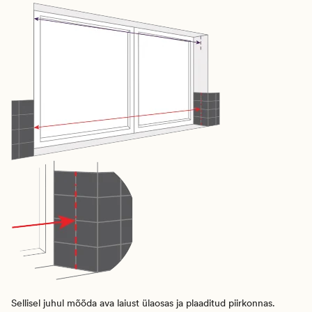
Sellisel juhul mõõda ava laiust ülaosas ja plaaditud piirkonnas.