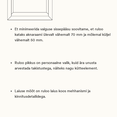
Et minimeerida valguse sissepääsu soovitame, et ruloo
kataks aknaraami ülevalt vähemalt 70 mm ja mõlemal küljel
vähemalt 50 mm.
Ruloo pikkus on personaalne valik, kuid ära unusta
arvestada takistustega, näiteks nagu kütteelement.
Laiuse mõõt on ruloo laius koos mehhanismi ja
kinnitusdetailidega.