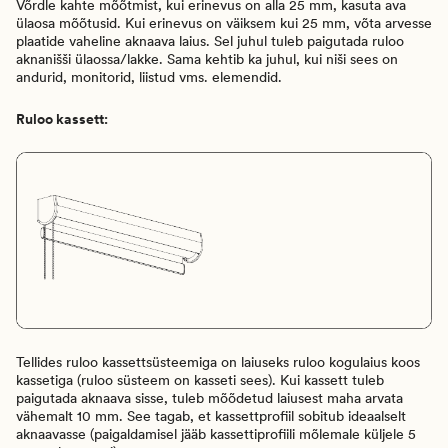
Võrdle kahte mõõtmist, kui erinevus on alla 25 mm, kasuta ava
ülaosa mõõtusid. Kui erinevus on väiksem kui 25 mm, võta arvesse
plaatide vaheline aknaava laius. Sel juhul tuleb paigutada ruloo
aknanišši ülaossa/lakke. Sama kehtib ka juhul, kui niši sees on
andurid, monitorid, liistud vms. elemendid.
Ruloo kassett:
Tellides ruloo kassettsüsteemiga on laiuseks ruloo kogulaius koos
kassetiga (ruloo süsteem on kasseti sees). Kui kassett tuleb
paigutada aknaava sisse, tuleb mõõdetud laiusest maha arvata
vähemalt 10 mm. See tagab, et kassettprofiil sobitub ideaalselt
aknaavasse (paigaldamisel jääb kassettiprofiili mõlemale küljele 5