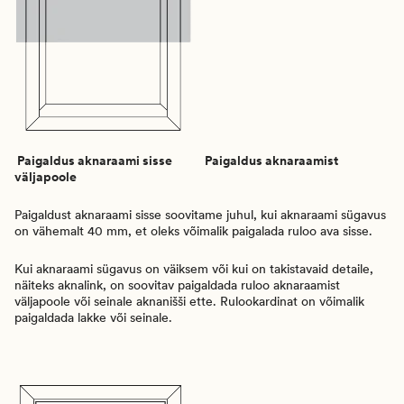
Paigaldus aknaraami sisse
Paigaldus aknaraamist
väljapoole
Paigaldust aknaraami sisse soovitame juhul, kui aknaraami sügavus
on vähemalt 40 mm, et oleks võimalik paigalada ruloo ava sisse.
Kui aknaraami sügavus on väiksem või kui on takistavaid detaile,
näiteks aknalink, on soovitav paigaldada ruloo aknaraamist
väljapoole või seinale aknanišši ette. Rulookardinat on võimalik
paigaldada lakke või seinale.