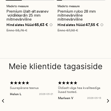
arvustust
arvustust
keskmise
keskmise
Made to measure
Made to measure
M
hinnanguga
hinnanguga
Premium ülalt-alt avanev
Premium ruloo 28 mm
B
4.5
5
voldikkardin 25 mm
mitmevärviline
n
mitmevärviline
mitmevärviline
m
Nåværende pris_ee
65,63 €
Nåværende pris_ee
47,55 €
N
65,63 €
47,55 €
Hind alates
Nüüd
Hind alates
Nüüd
H
Vanlig pris_ee
93,76 €
Vanlig pris_ee
67,93 €
V
Enne
93,76 €
Enne
67,93 €
E
Meie klientide tagasiside
Suurepärane teenus
Üldiselt väga hea kvaliteediga
Ole
ilusad tooted.
kau
Helen L
2026-05-21
puu
Marleen V
2026-05-13
tar
Ree