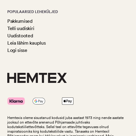
POPULAARSED LEHEKÜLJED
Pakkumised
Telli uudiskiri
Uudistooted
Leia lähim kauplus
Logi sisse
Hemtexis oleme sisustanud kodusid juba aastast 1973 ning nende aastate
jooksul on ettevõte arenenud Põhjamaade juhtivaks
kodutekstiiliettevõtteks.
Sellel teel on ettevõtte tegevuses olnud
inspiratsiooniks kirg kodutekstiilide vastu. Tänaseks on Hemtexil