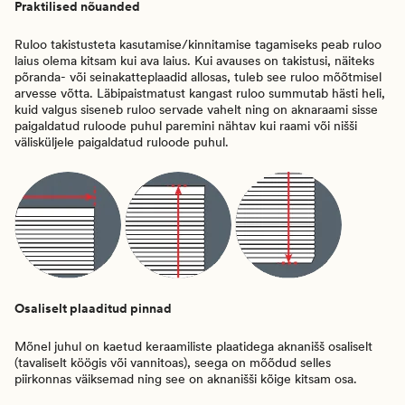
Praktilised nõuanded
Ruloo takistusteta kasutamise/kinnitamise tagamiseks peab ruloo
laius olema kitsam kui ava laius. Kui avauses on takistusi, näiteks
põranda- või seinakatteplaadid allosas, tuleb see ruloo mõõtmisel
arvesse võtta. Läbipaistmatust kangast ruloo summutab hästi heli,
kuid valgus siseneb ruloo servade vahelt ning on aknaraami sisse
paigaldatud ruloode puhul paremini nähtav kui raami või nišši
välisküljele paigaldatud ruloode puhul.
Osaliselt plaaditud pinnad
Mõnel juhul on kaetud keraamiliste plaatidega aknanišš osaliselt
(tavaliselt köögis või vannitoas), seega on mõõdud selles
piirkonnas väiksemad ning see on aknanišši kõige kitsam osa.