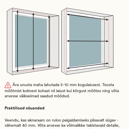
Ära unusta maha lahutada 5-10 mm kogulaiusest. Teosta
mõõtmist kolmest kohast nii laiust kui kõrgust mõõtes ning võta
arvesse väikseimad saadud mõõdud.
Praktilised nõuanded
Veendu, kas aknaraam on ruloo paigaldamiseks piisavalt sügav -
vähemalt 40 mm. Võta arvesse ka võimalikke takistavaid detaile,