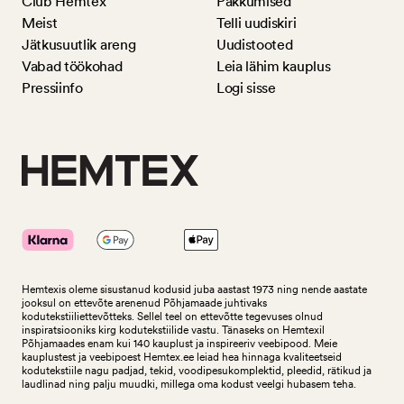
Club Hemtex
Pakkumised
Meist
Telli uudiskiri
Jätkusuutlik areng
Uudistooted
Vabad töökohad
Leia lähim kauplus
Pressiinfo
Logi sisse
Hemtexis oleme sisustanud kodusid juba aastast 1973 ning nende aastate
jooksul on ettevõte arenenud Põhjamaade juhtivaks
kodutekstiiliettevõtteks.
Sellel teel on ettevõtte tegevuses olnud
inspiratsiooniks kirg kodutekstiilide vastu. Tänaseks on Hemtexil
Põhjamaades enam kui 140 kauplust ja inspireeriv veebipood. Meie
kauplustest ja veebipoest Hemtex.ee leiad hea hinnaga kvaliteetseid
kodutekstiile nagu padjad, tekid, voodipesukomplektid, pleedid, rätikud ja
laudlinad ning palju muudki, millega oma kodust veelgi hubasem teha.