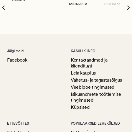
puu
Marleen V
2026-05-13
tar
Ree
Jälgi meid
KASULIK INFO
Facebook
Kontaktandmed ja
klienditugi
Leia kauplus
Vahetus- ja tagastusõigus
Veebipoe tingimused
Isikuandmete töötlemise
tingimused
Küpsised
ETTEVÕTTEST
POPULAARSED LEHEKÜLJED