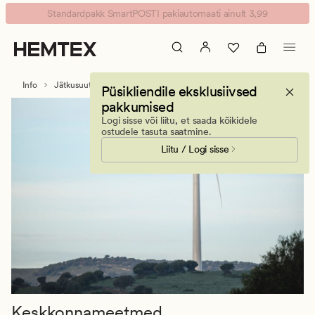
Keskkonnamõjud
Animated
Standardpakk SmartPOSTI pakiautomaati ainult 3,99
|
banner.
Jätkusuutlik
Press
areng
ESCAPE
|
to
Info
Jätkusuutlik areng
Keskkonnameetmed
Püsikliendile eksklusiivsed
Hemtex
pause.
pakkumised
Logi sisse või liitu, et saada kõikidele
ostudele tasuta saatmine.
Liitu / Logi sisse
Keskkonnameetmed