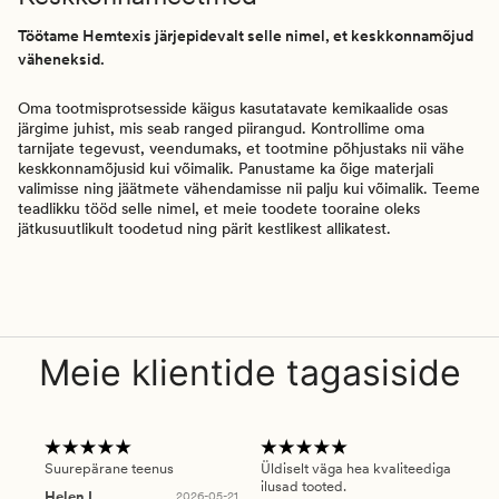
Töötame Hemtexis järjepidevalt selle nimel, et keskkonnamõjud
väheneksid.
Oma tootmisprotsesside käigus kasutatavate kemikaalide osas
järgime juhist, mis seab ranged piirangud. Kontrollime oma
tarnijate tegevust, veendumaks, et tootmine põhjustaks nii vähe
keskkonnamõjusid kui võimalik. Panustame ka õige materjali
valimisse ning jäätmete vähendamisse nii palju kui võimalik. Teeme
teadlikku tööd selle nimel, et meie toodete tooraine oleks
jätkusuutlikult toodetud ning pärit kestlikest allikatest.
Meie klientide tagasiside
Suurepärane teenus
Üldiselt väga hea kvaliteediga
Ole
ilusad tooted.
kau
Helen L
2026-05-21