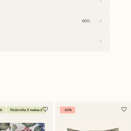
0
(
0
)
0%
Klubi:võta 3 maksa 2
-50%