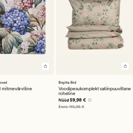
st
se
guga
ixed
Birgitta Bird
d mitmevärviline
Voodipesukomplekt satiinpuuvillane
roheline
95 €
Nåværende pris_ee
59,98 €
59,98 €
Nüüd
Vanlig pris_ee
119,95 €
Enne
119,95 €