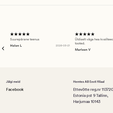
Suurepärane teenus
Üldiselt väga hea kvalitee
tooted.
Helen L
2026-05-21
Marleen V
Jälgi meid
Hemtex AB Eesti filiaal
Facebook
Ettevõtte reg.nr 11372
Estonia pst 9 Tallinn,
Harjumaa 10143