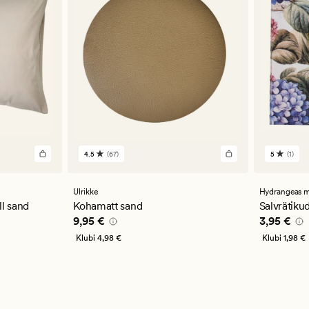
4.5
(67)
5
(1)
67
1
arvustust
arvustu
keskmise
keskmi
hinnanguga
hinnan
Ulrikke
Hydrangeas m
4.5
5
l sand
Kohamatt sand
Salvrätiku
Pris_ee
9,95 €
Pris_ee
3,
9,95 €
3,95 €
Klubi
4,98 €
Klubi
1,98 €