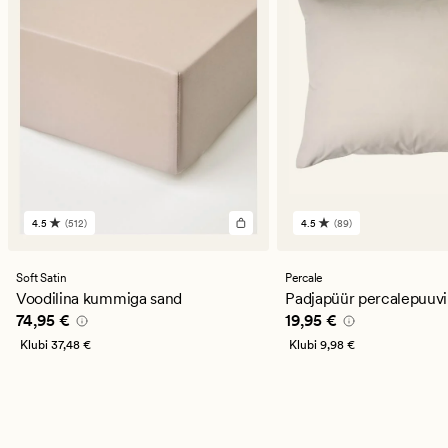
4.5
(512)
4.5
(89)
512
89
arvustust
arvustust
keskmise
keskmise
hinnanguga
hinnanguga
Soft Satin
Percale
4.5
4.5
Voodilina kummiga sand
Padjapüür percalepuuvil
Pris_ee
74,95 €
Pris_ee
19,95 €
74,95 €
19,95 €
Klubi
37,48 €
Klubi
9,98 €