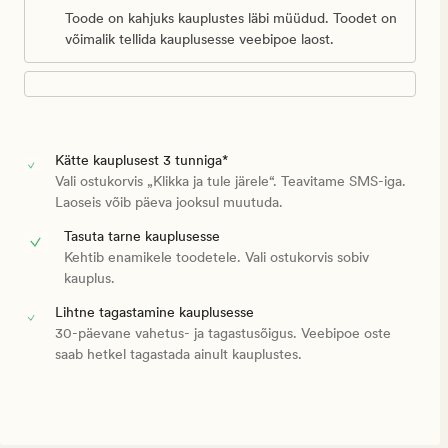
Toode on kahjuks kauplustes läbi müüdud. Toodet on
võimalik tellida kauplusesse veebipoe laost.
Kätte kauplusest 3 tunniga*
Vali ostukorvis „Klikka ja tule järele“. Teavitame SMS-iga.
Laoseis võib päeva jooksul muutuda.
Tasuta tarne kauplusesse
Kehtib enamikele toodetele. Vali ostukorvis sobiv
kauplus.
Lihtne tagastamine kauplusesse
30-päevane vahetus- ja tagastusõigus. Veebipoe oste
saab hetkel tagastada ainult kauplustes.