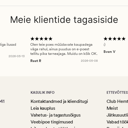
Meie klientide tagasiside
diga ilusad
Olen teie poes müüdavate kaupadega
:)
väga rahul, ainus puudus on e-poest
Sven V
tellitu pika tarneajaga. Muidu on kõik OK.
2026-05-13
Reet R
2026-05-08
KASULIK INFO
ETTEVÕTTES
041
Kontaktandmed ja klienditugi
Club Hem
Leia kauplus
Meist
Vahetus- ja tagastusõigus
Jätkusuutl
Veebipoe tingimused
Vabad töö