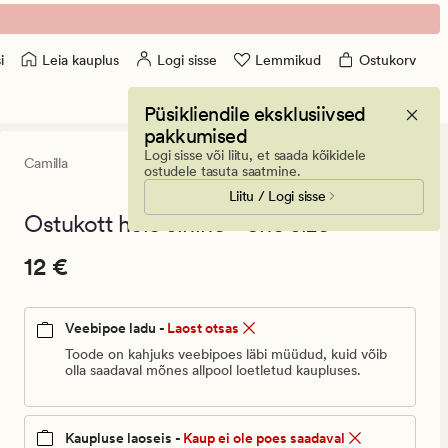
Leia kauplus
Logi sisse
Lemmikud
Ostukorv
i
Püsikliendile eksklusiivsed
pakkumised
Logi sisse või liitu, et saada kõikidele
Camilla
0
(0)
0
ostudele tasuta saatmine.
arvustust
Liitu / Logi sisse
keskmise
hinnangug
Ostukott hele sinine - one size
0
Pris_ee
Pris_ee
12 €
12 €
12
€.
Veebipoe ladu -
Laost otsas
Vanlig
pris_ee
Toode on kahjuks veebipoes läbi müüdud, kuid võib
olla saadaval mõnes allpool loetletud kaupluses.
12
€
Kaupluse laoseis -
Kaup ei ole poes saadaval