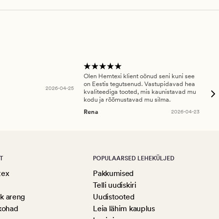
Olen Hemtexi klient oönud seni kuni see
Tar
on Eestis tegutsenud. Vastupidavad hea
abi
2026-04-25
kvaliteediga tooted, mis kaunistavad mu
ala
kodu ja rõõmustavad mu silma.
An
Rena
2026-04-23
T
POPULAARSED LEHEKÜLJED
tex
Pakkumised
Telli uudiskiri
ik areng
Uudistooted
kohad
Leia lähim kauplus