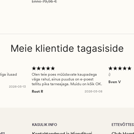
Vanlig pris_ee
79,95 €
Enne
79,95 €
Meie klientide tagasiside
diga ilusad
Olen teie poes müüdavate kaupadega
:)
väga rahul, ainus puudus on e-poest
Sven V
tellitu pika tarneajaga. Muidu on kõik OK.
2026-05-13
Reet R
2026-05-08
KASULIK INFO
ETTEVÕTTES
041
Kontaktandmed ja klienditugi
Club Hem