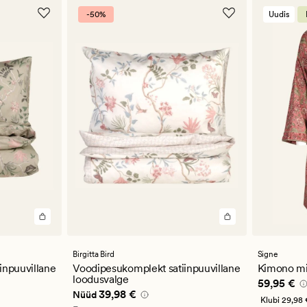
-50%
Uudis
Birgitta Bird
Signe
inpuuvillane
Voodipesukomplekt satiinpuuvillane
Kimono mi
loodusvalge
Pris_ee
59
59,95 €
,98 €
Nåværende pris_ee
39,98 €
39,98 €
Nüüd
Klubi
29,98 