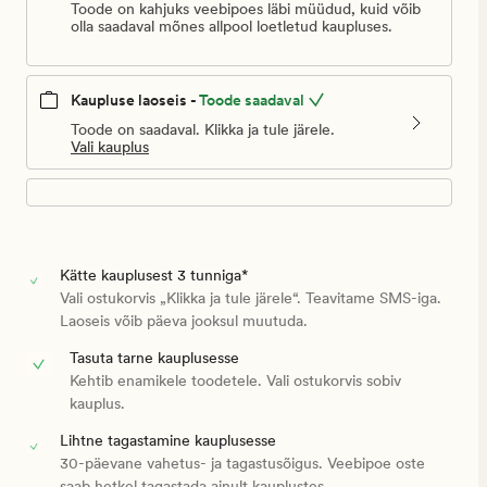
Toode on kahjuks veebipoes läbi müüdud, kuid võib
olla saadaval mõnes allpool loetletud kaupluses.
Kaupluse laoseis -
Toode saadaval
Toode on saadaval. Klikka ja tule järele.
Vali kauplus
Kätte kauplusest 3 tunniga*
Vali ostukorvis „Klikka ja tule järele“. Teavitame SMS-iga.
Laoseis võib päeva jooksul muutuda.
Tasuta tarne kauplusesse
Kehtib enamikele toodetele. Vali ostukorvis sobiv
kauplus.
Lihtne tagastamine kauplusesse
30-päevane vahetus- ja tagastusõigus. Veebipoe oste
saab hetkel tagastada ainult kauplustes.