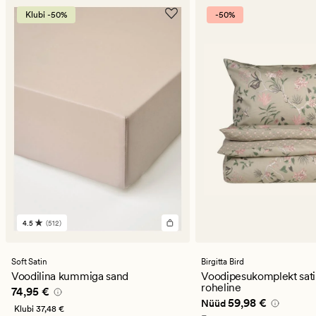
Klubi -50%
-50%
4.5
(512)
512
arvustust
keskmise
hinnanguga
Soft Satin
Birgitta Bird
4.5
Voodilina kummiga sand
Voodipesukomplekt sati
roheline
Pris_ee
74,95 €
74,95 €
Nåværende pris_ee
59
59,98 €
Nüüd
Klubi
37,48 €