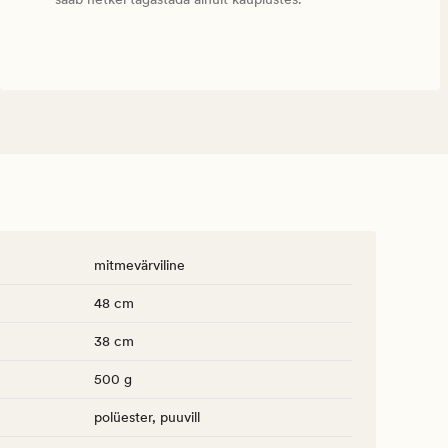
mitmevärviline
48 cm
38 cm
500 g
polüester, puuvill