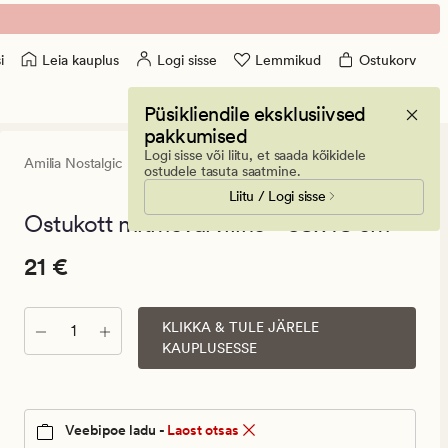
Leia kauplus
Logi sisse
Lemmikud
Ostukorv
i
Püsikliendile eksklusiivsed
pakkumised
Logi sisse või liitu, et saada kõikidele
Amilia Nostalgic
0
(0)
0
ostudele tasuta saatmine.
arvustust
Liitu / Logi sisse
keskmise
hinnangug
Ostukott mitmevärviline - 38x48 cm
0
Pris_ee
Pris_ee
21 €
21 €
21
€.
KLIKKA & TULE JÄRELE
Kogus
Vanlig
KAUPLUSESSE
pris_ee
21
€
Veebipoe ladu -
Laost otsas