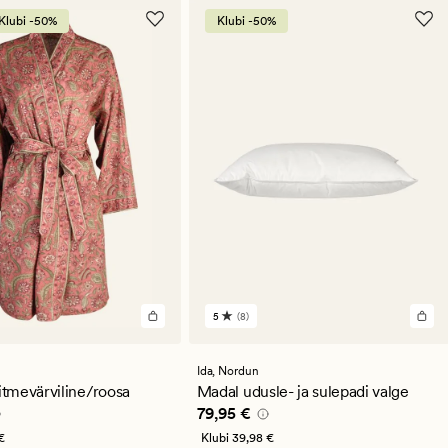
Klubi -50%
Klubi -50%
5
(8)
8
arvustust
keskmise
hinnanguga
Ida,
Nordun
5
tmevärviline/roosa
Madal udusle- ja sulepadi valge
,95 €
Pris_ee
79,95 €
79,95 €
€
Klubi
39,98 €