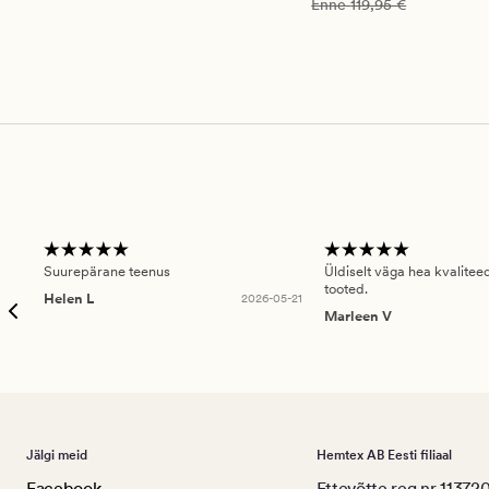
Vanlig pris_ee
119,95 €
Enne
119,95 €
Suurepärane teenus
Üldiselt väga hea kvalitee
tooted.
Helen L
2026-05-21
Marleen V
Jälgi meid
Hemtex AB Eesti filiaal
Facebook
Ettevõtte reg.nr 11372