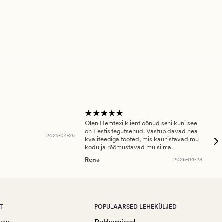
Olen Hemtexi klient oönud seni kuni see
Tar
on Eestis tegutsenud. Vastupidavad hea
abi
2026-04-25
kvaliteediga tooted, mis kaunistavad mu
ala
kodu ja rõõmustavad mu silma.
An
Rena
2026-04-23
T
POPULAARSED LEHEKÜLJED
tex
Pakkumised