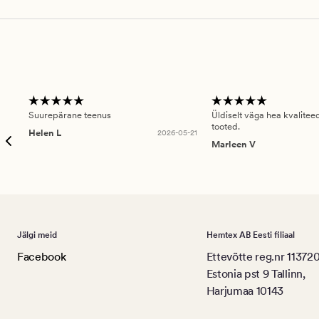
Suurepärane teenus
Üldiselt väga hea kvalitee
tooted.
Helen L
2026-05-21
Marleen V
Jälgi meid
Hemtex AB Eesti filiaal
Facebook
Ettevõtte reg.nr 11372
Estonia pst 9 Tallinn,
Harjumaa 10143