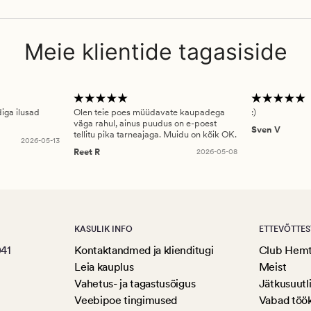
Meie klientide tagasiside
diga ilusad
Olen teie poes müüdavate kaupadega
:)
väga rahul, ainus puudus on e-poest
Sven V
tellitu pika tarneajaga. Muidu on kõik OK.
2026-05-13
Reet R
2026-05-08
KASULIK INFO
ETTEVÕTTES
041
Kontaktandmed ja klienditugi
Club Hem
Leia kauplus
Meist
Vahetus- ja tagastusõigus
Jätkusuutl
Veebipoe tingimused
Vabad töö