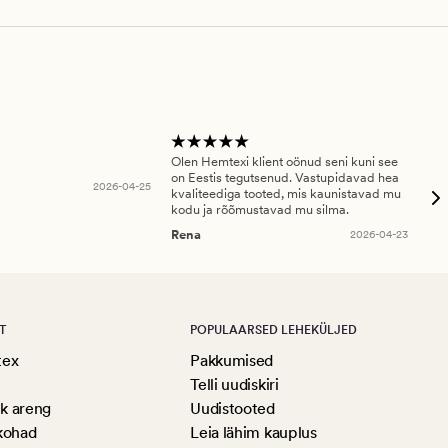
Olen Hemtexi klient oönud seni kuni see
Tar
on Eestis tegutsenud. Vastupidavad hea
abi
2026-04-25
kvaliteediga tooted, mis kaunistavad mu
ala
kodu ja rõõmustavad mu silma.
An
Rena
2026-04-23
T
POPULAARSED LEHEKÜLJED
tex
Pakkumised
Telli uudiskiri
ik areng
Uudistooted
kohad
Leia lähim kauplus