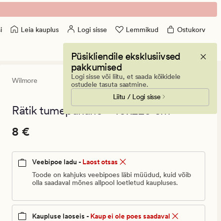
Leia kauplus
Logi sisse
Lemmikud
Ostukorv
i
Püsikliendile eksklusiivsed
pakkumised
Logi sisse või liitu, et saada kõikidele
Wilmore
0
(0)
0
ostudele tasuta saatmine.
arvustust
Liitu / Logi sisse
keskmise
hinnangug
Rätik tumepunane - 40x220 cm
0
Pris_ee
Pris_ee
8 €
8 €
8
€.
Veebipoe ladu -
Laost otsas
Vanlig
pris_ee
Toode on kahjuks veebipoes läbi müüdud, kuid võib
olla saadaval mõnes allpool loetletud kaupluses.
8
€
Kaupluse laoseis -
Kaup ei ole poes saadaval