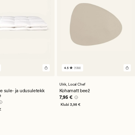
4.5
(139)
139
st
arvustust
se
keskmise
guga
hinnanguga
Ulrik,
Local Chef
4.5
e sule- ja udusuletekk
Kohamatt beež
e
Pris_ee
7,95 €
7,95 €
9,95 €
Klubi
3,98 €
€