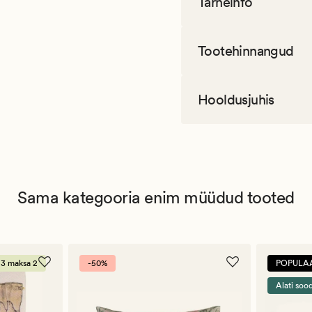
Tarneinfo
Tootehinnangud
Hooldusjuhis
Sama kategooria enim müüdud tooted
 3 maksa 2
-50%
POPULA
Alati soo