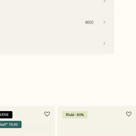
0
(
0
)
ARNE
Klubi -50%
dsalt* 79,95