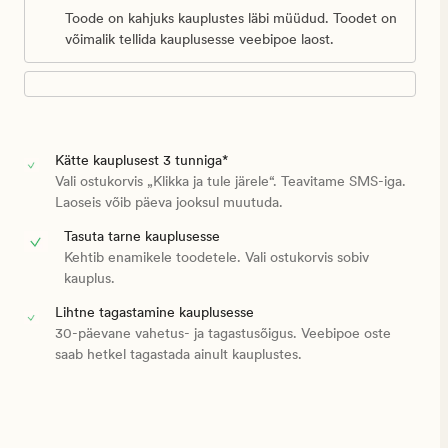
Toode on kahjuks kauplustes läbi müüdud. Toodet on
võimalik tellida kauplusesse veebipoe laost.
Kätte kauplusest 3 tunniga*
Vali ostukorvis „Klikka ja tule järele“. Teavitame SMS-iga.
Laoseis võib päeva jooksul muutuda.
Tasuta tarne kauplusesse
Kehtib enamikele toodetele. Vali ostukorvis sobiv
kauplus.
Lihtne tagastamine kauplusesse
30-päevane vahetus- ja tagastusõigus. Veebipoe oste
saab hetkel tagastada ainult kauplustes.