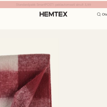
Standardpakk SmartPOSTI pakiautomaati ainult 3,99
Ots