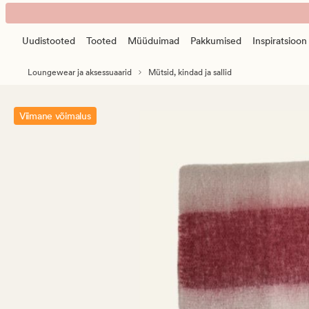
Wilmore
Animated
rätik
banner.
tumepunane
Uudistooted
Tooted
Müüduimad
Pakkumised
Inspiratsioon
Press
ESCAPE
Loungewear ja aksessuaarid
Mütsid, kindad ja sallid
to
pause.
Viimane võimalus