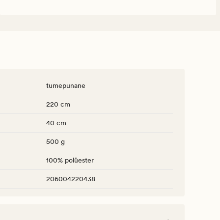
tumepunane
220 cm
40 cm
500 g
100% polüester
206004220438