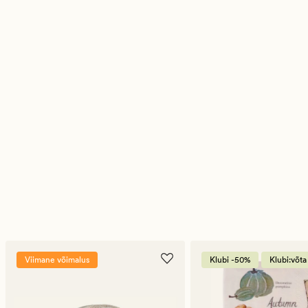
Viimane võimalus
Klubi -50%
Klubi:võta