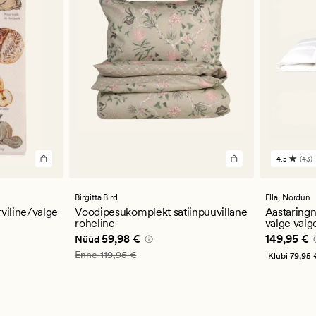
4.5
(43)
43
arvustu
keskmi
hinnan
Birgitta Bird
Ella,
Nordun
4.5
viline/valge
Voodipesukomplekt satiinpuuvillane
Aastaringn
roheline
valge valg
Nåværende pris_ee
59,98 €
Pris_ee
14
59,98 €
149,95 €
Nüüd
Vanlig pris_ee
119,95 €
Enne
119,95 €
Klubi
79,95 