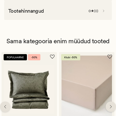
Tootehinnangud
0
(
0
)
Sama kategooria enim müüdud tooted
POPULAARNE
-50%
Klubi -50%