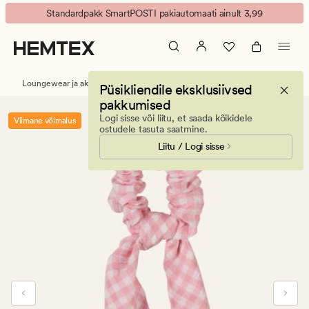
Summer
Animated
Standardpakk SmartPOSTI pakiautomaati ainult 3,99
check
banner.
Juuksekumm
Press
korall
ESCAPE
to
Loungewear ja aksessuaarid
Juukseaksessuaarid
Püsikliendile eksklusiivsed
pause.
pakkumised
Logi sisse või liitu, et saada kõikidele
Viimane võimalus
ostudele tasuta saatmine.
Liitu / Logi sisse