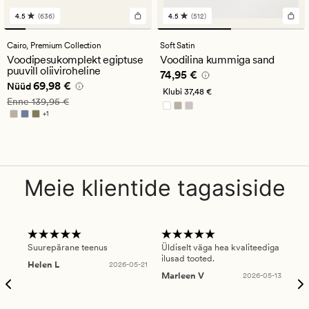
4.5
(636)
4.5
(512)
636
512
arvustust
arvustust
keskmise
keskmise
Cairo,
Premium Collection
Soft Satin
hinnanguga
hinnanguga
Voodipesukomplekt egiptuse
Voodilina kummiga sand
4.5
4.5
puuvill oliiviroheline
Pris_ee
74,95 €
74,95 €
Nåværende pris_ee
69,98 €
69,98 €
Nüüd
Klubi
37,48 €
Vanlig pris_ee
139,95 €
Enne
139,95 €
+
1
Saadaval rohkemates värvitoonides
Meie klientide tagasiside
Suurepärane teenus
Üldiselt väga hea kvaliteediga
Ole
ilusad tooted.
kau
Helen L
2026-05-21
puu
Marleen V
2026-05-13
tar
Ree