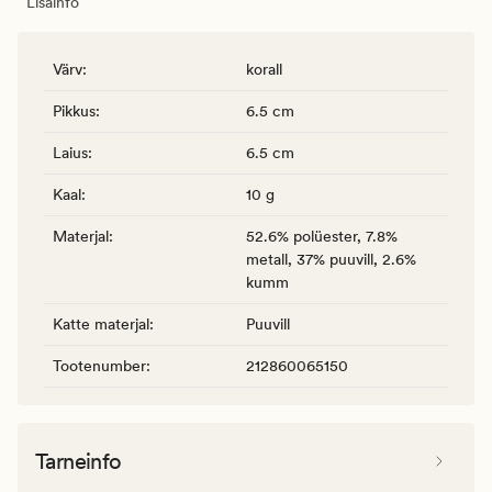
Lisainfo
Värv
:
korall
Pikkus
:
6.5 cm
Laius
:
6.5 cm
Kaal
:
10 g
Materjal
:
52.6% polüester, 7.8%
metall, 37% puuvill, 2.6%
kumm
Katte materjal
:
Puuvill
Tootenumber
:
212860065150
Tarneinfo