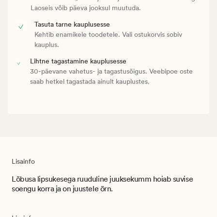
Laoseis võib päeva jooksul muutuda.
Tasuta tarne kauplusesse
Kehtib enamikele toodetele. Vali ostukorvis sobiv
kauplus.
Lihtne tagastamine kauplusesse
30-päevane vahetus- ja tagastusõigus. Veebipoe oste
saab hetkel tagastada ainult kauplustes.
Lisainfo
Lõbusa lipsukesega ruuduline juuksekumm hoiab suvise
soengu korra ja on juustele õrn.