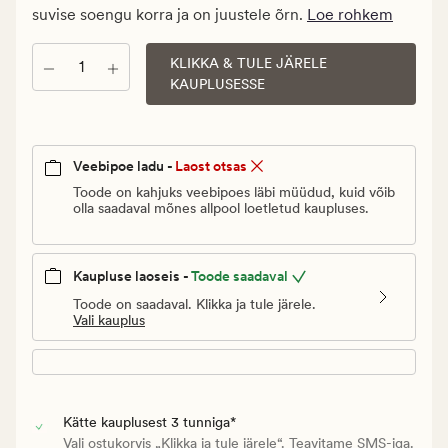
Vanlig
suvise soengu korra ja on juustele õrn.
Loe rohkem
pris_ee
3
KLIKKA & TULE JÄRELE
Kogus
€
KAUPLUSESSE
Veebipoe ladu -
Laost otsas
Toode on kahjuks veebipoes läbi müüdud, kuid võib
olla saadaval mõnes allpool loetletud kaupluses.
Kaupluse laoseis -
Toode saadaval
Toode on saadaval. Klikka ja tule järele.
Vali kauplus
Kätte kauplusest 3 tunniga*
Vali ostukorvis „Klikka ja tule järele“. Teavitame SMS-iga.