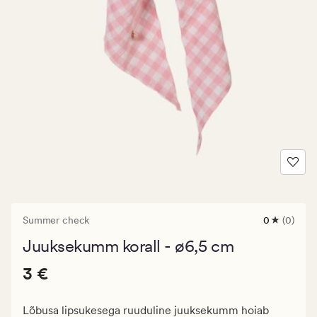
Summer check
0
(0)
0
arvustust
Juuksekumm korall - ø6,5 cm
keskmise
hinnangug
Pris_ee
Pris_ee
3 €
0
3 €
3
€.
Lõbusa lipsukesega ruuduline juuksekumm hoiab