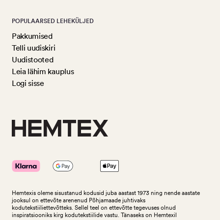
POPULAARSED LEHEKÜLJED
Pakkumised
Telli uudiskiri
Uudistooted
Leia lähim kauplus
Logi sisse
Hemtexis oleme sisustanud kodusid juba aastast 1973 ning nende aastate
jooksul on ettevõte arenenud Põhjamaade juhtivaks
kodutekstiiliettevõtteks.
Sellel teel on ettevõtte tegevuses olnud
inspiratsiooniks kirg kodutekstiilide vastu. Tänaseks on Hemtexil