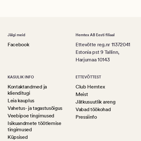
Jälgi meid
Hemtex AB Eesti filiaal
Facebook
Ettevõtte reg.nr 11372041
Estonia pst 9 Tallinn,
Harjumaa 10143
KASULIK INFO
ETTEVÕTTEST
Kontaktandmed ja
Club Hemtex
klienditugi
Meist
Leia kauplus
Jätkusuutlik areng
Vahetus- ja tagastusõigus
Vabad töökohad
Veebipoe tingimused
Pressiinfo
Isikuandmete töötlemise
tingimused
Küpsised