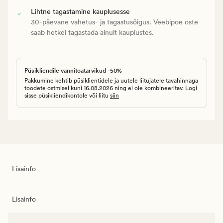
Lihtne tagastamine kauplusesse
30-päevane vahetus- ja tagastusõigus. Veebipoe oste
saab hetkel tagastada ainult kauplustes.
Püsikliendile vannitoatarvikud -50%
Pakkumine kehtib püsiklientidele ja uutele liitujatele tavahinnaga
toodete ostmisel kuni 16.08.2026 ning ei ole kombineeritav. Logi
sisse püsikliendikontole või liitu
siin
Lisainfo
Lisainfo