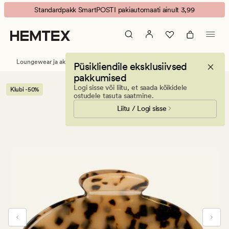
Lis
Animated
Standardpakk SmartPOSTI pakiautomaati ainult 3,99
big
banner.
juukseklamber
Press
hele
ESCAPE
pruun
to
Loungewear ja aksessuaarid
Juukseaksessuaarid
Püsikliendile eksklusiivsed
pause.
pakkumised
Logi sisse või liitu, et saada kõikidele
Klubi -50%
ostudele tasuta saatmine.
Liitu / Logi sisse