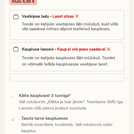
€.
Klubi
4,98 €
Klubi
4,98
Veebipoe ladu -
Laost otsas
€
Toode on kahjuks veebipoes läbi müüdud, kuid võib
olla saadaval mõnes allpool loetletud kaupluses.
Kaupluse laoseis -
Kaup ei ole poes saadaval
Toode on kahjuks kauplustes läbi müüdud. Toodet
on võimalik tellida kauplusesse veebipoe laost.
Kätte kauplusest 3 tunniga*
Vali ostukorvis „Klikka ja tule järele“. Teavitame SMS-iga.
Laoseis võib päeva jooksul muutuda.
Tasuta tarne kauplusesse
Kehtib enamikele toodetele. Vali ostukorvis sobiv
kauplus.