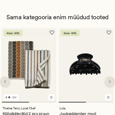
Sama kategooria enim müüdud tooted
Klubi -50%
Klubi -50%
5
(39)
39
arvustust
keskmise
Thelma Terry,
Local Chef
Lola
hinnanguga
Köögikäterätid 2 pcs pruun
Juukseklamber must