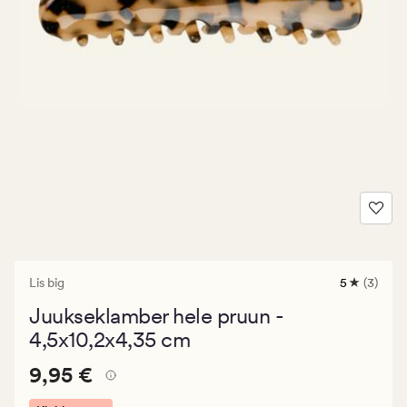
Lis big
5
(3)
3
arvustust
Juukseklamber hele pruun -
keskmise
hinnangug
4,5x10,2x4,35 cm
5
Pris_ee
Pris_ee
9,95 €
9,95 €
9,95