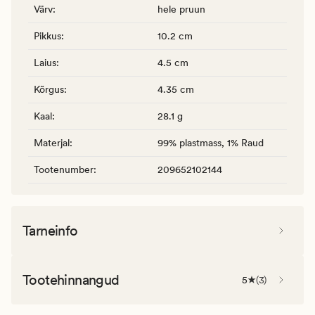
Värv
:
hele pruun
Pikkus
:
10.2 cm
Laius
:
4.5 cm
Kõrgus
:
4.35 cm
Kaal
:
28.1 g
Materjal
:
99% plastmass, 1% Raud
Tootenumber
:
209652102144
Tarneinfo
Tootehinnangud
5
(
3
)