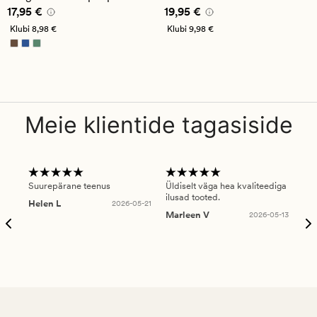
5
Pris_ee
17,95 €
Pris_ee
19,95 €
17,95 €
19,95 €
Klubi
8,98 €
Klubi
9,98 €
Meie klientide tagasiside
Suurepärane teenus
Üldiselt väga hea kvaliteediga
Ole
ilusad tooted.
kau
Helen L
2026-05-21
puu
Marleen V
2026-05-13
tar
Ree