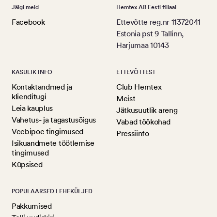
Jälgi meid
Hemtex AB Eesti filiaal
Facebook
Ettevõtte reg.nr 11372041
Estonia pst 9 Tallinn,
Harjumaa 10143
KASULIK INFO
ETTEVÕTTEST
Kontaktandmed ja
Club Hemtex
klienditugi
Meist
Leia kauplus
Jätkusuutlik areng
Vahetus- ja tagastusõigus
Vabad töökohad
Veebipoe tingimused
Pressiinfo
Isikuandmete töötlemise
tingimused
Küpsised
POPULAARSED LEHEKÜLJED
Pakkumised